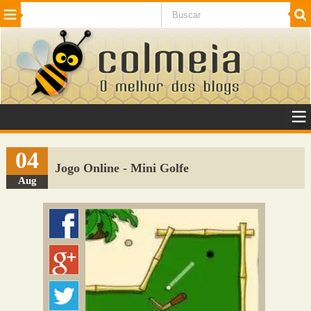
Beleza
Cinema e TV
Curiosidades
Esportes
Humor
Internet
Jogos
NotÃ­cias
Planeta
SaÃºde
Tecnologia
VeÃ­culos
Adulto
Sugerir Link
04
Jogo Online - Mini Golfe
Adicionar Blog
Aug
Colmeia Exchange
Perguntas Frequentes
Sobre
Contato