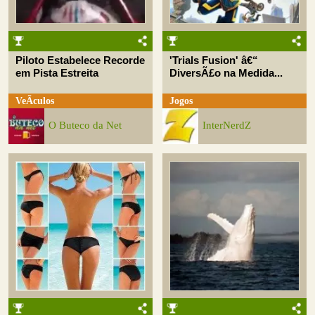
Piloto Estabelece Recorde
'Trials Fusion' â€“
em Pista Estreita
DiversÃ£o na Medida...
VeÃ­culos
Jogos
O Buteco da Net
InterNerdZ