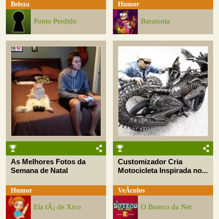
Beleza
Humor
Ponto Perdido
Baratonta
As Melhores Fotos da
Customizador Cria
Semana de Natal
Motocicleta Inspirada no...
Humor
VeÃ­culos
Ela tÃ¡ de Xico
O Buteco da Net