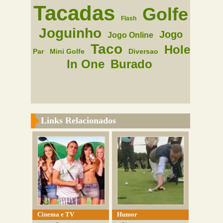
Tacadas
Golfe
Flash
Joguinho
Jogo
Jogo Online
Taco
Hole
Par
Mini Golfe
Diversao
In One
Burado
Links Relacionados
Cinema e TV
Humor