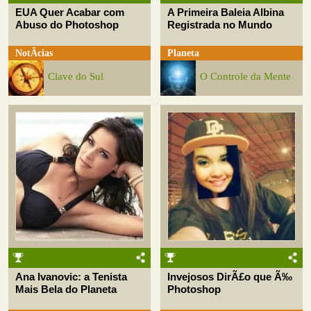
EUA Quer Acabar com
A Primeira Baleia Albina
Abuso do Photoshop
Registrada no Mundo
NotÃ­cias
Planeta
Clave do Sul
O Controle da Mente
Ana Ivanovic: a Tenista
Invejosos DirÃ£o que Ã‰
Mais Bela do Planeta
Photoshop