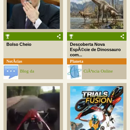
Bolso Cheio
Descoberta Nova
EspÃ©cie de Dinossauro
com...
NotÃ­cias
Planeta
Blog da
CiÃªncia Online