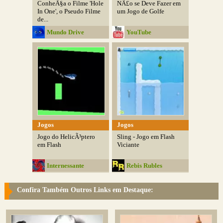
ConheÃ§a o Filme 'Hole
NÃ£o se Deve Fazer em
In One', o Pseudo Filme
um Jogo de Golfe
de...
Mundo Drive
YouTube
Jogos
Jogos
Jogo do HelicÃ³ptero
Sling - Jogo em Flash
em Flash
Viciante
Internessante
Rebis Rubles
Confira Também Outros Links em Destaque: