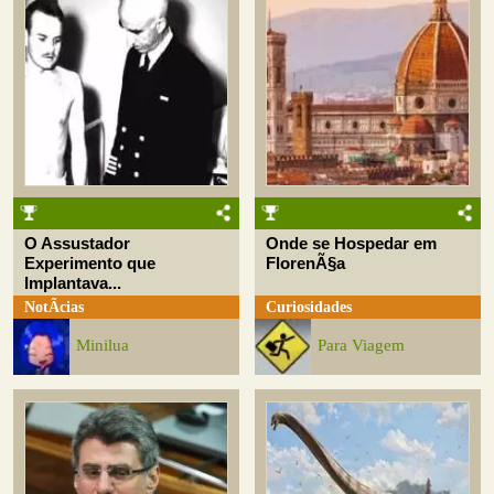
O Assustador
Onde se Hospedar em
Experimento que
FlorenÃ§a
Implantava...
NotÃ­cias
Curiosidades
Minilua
Para Viagem