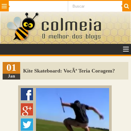
Beleza
Cinema e TV
Curiosidades
Esportes
Humor
Internet
Jogos
NotÃ­cias
Planeta
SaÃºde
Tecnologia
VeÃ­culos
Adulto
Sugerir Link
01
Kite Skateboard: VocÃª Teria Coragem?
Adicionar Blog
Jan
Colmeia Exchange
Perguntas Frequentes
Sobre
Contato