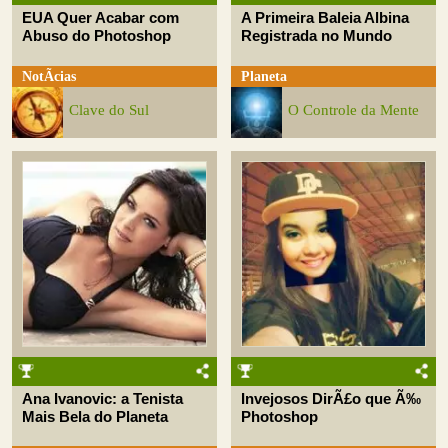
EUA Quer Acabar com
A Primeira Baleia Albina
Abuso do Photoshop
Registrada no Mundo
NotÃ­cias
Planeta
Clave do Sul
O Controle da Mente
Ana Ivanovic: a Tenista
Invejosos DirÃ£o que Ã‰
Mais Bela do Planeta
Photoshop