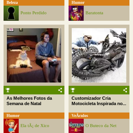
Beleza
Humor
Ponto Perdido
Baratonta
As Melhores Fotos da
Customizador Cria
Semana de Natal
Motocicleta Inspirada no...
Humor
VeÃ­culos
Ela tÃ¡ de Xico
O Buteco da Net