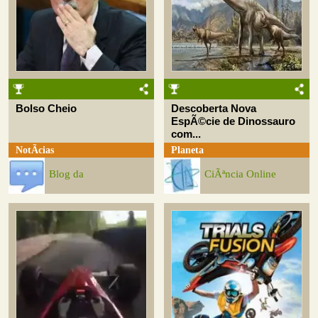
Bolso Cheio
Descoberta Nova
EspÃ©cie de Dinossauro
com...
NotÃ­cias
Planeta
Blog da
CiÃªncia Online