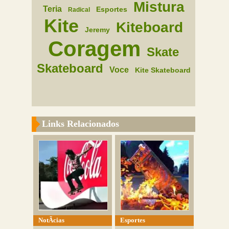
Mistura
Teria
Esportes
Radical
Kite
Kiteboard
Jeremy
Coragem
Skate
Skateboard
Voce
Kite Skateboard
Links Relacionados
NotÃ­cias
Esportes