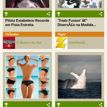
Piloto Estabelece Recorde
'Trials Fusion' â€“
em Pista Estreita
DiversÃ£o na Medida...
VeÃ­culos
Jogos
O Buteco da Net
InterNerdZ