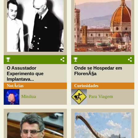
O Assustador
Onde se Hospedar em
Experimento que
FlorenÃ§a
Implantava...
NotÃ­cias
Curiosidades
Minilua
Para Viagem