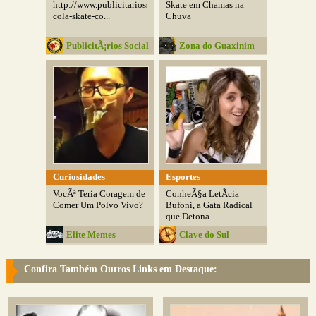
http://www.publicitariossc.com/2015/12/coca-
Skate em Chamas na
cola-skate-co...
Chuva
PublicitÃ¡rios Social
Zona do Guaxinim
Club
Curiosidades
Esportes
VocÃª Teria Coragem de
ConheÃ§a LetÃ­cia
Comer Um Polvo Vivo?
Bufoni, a Gata Radical
que Detona...
Elite Memes
Clave do Sul
Confira Também Outros Links em Destaque: