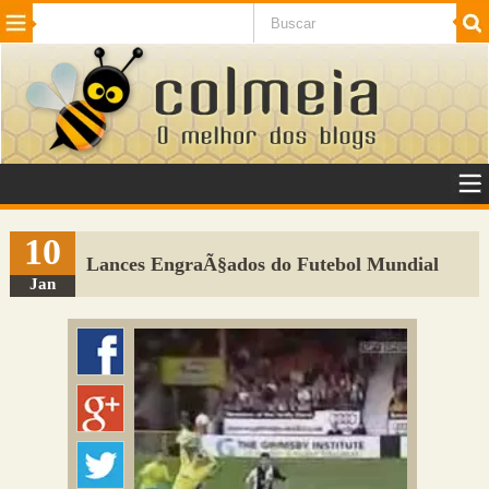
Beleza
Cinema e TV
Curiosidades
Esportes
Humor
Internet
Jogos
NotÃ­cias
Planeta
SaÃºde
Tecnologia
VeÃ­culos
Adulto
Sugerir Link
10
Lances EngraÃ§ados do Futebol Mundial
Adicionar Blog
Jan
Colmeia Exchange
Perguntas Frequentes
Sobre
Contato