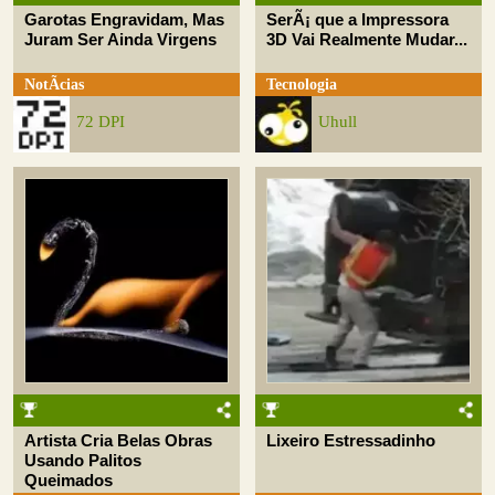
Garotas Engravidam, Mas
SerÃ¡ que a Impressora
Juram Ser Ainda Virgens
3D Vai Realmente Mudar...
NotÃ­cias
Tecnologia
72 DPI
Uhull
Artista Cria Belas Obras
Lixeiro Estressadinho
Usando Palitos
Queimados