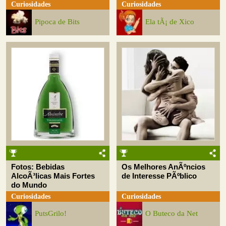
Curiosidades
Curiosidades
Pipoca de Bits
Ela tÃ¡ de Xico
Fotos: Bebidas
Os Melhores AnÃºncios
AlcoÃ³licas Mais Fortes
de Interesse PÃºblico
do Mundo
Curiosidades
Curiosidades
PutsGrilo!
O Buteco da Net