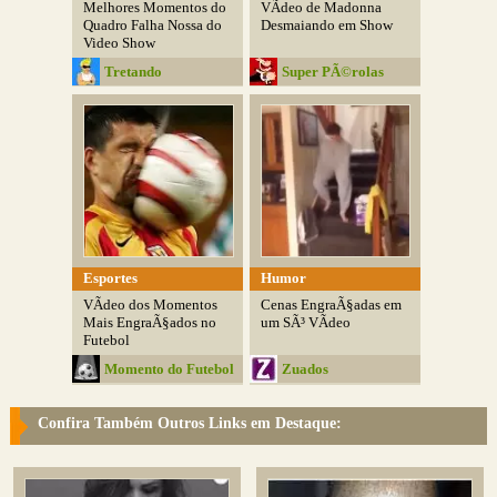
Melhores Momentos do
VÃ­deo de Madonna
Quadro Falha Nossa do
Desmaiando em Show
Video Show
Tretando
Super PÃ©rolas
Esportes
Humor
VÃ­deo dos Momentos
Cenas EngraÃ§adas em
Mais EngraÃ§ados no
um SÃ³ VÃ­deo
Futebol
Momento do Futebol
Zuados
Confira Também Outros Links em Destaque: