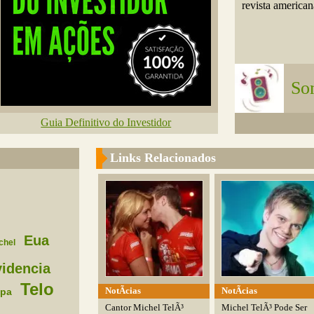
revista americana
So
Guia Definitivo do Investidor
Links Relacionados
Eua
chel
idencia
Telo
NotÃ­cias
NotÃ­cias
opa
Cantor Michel TelÃ³
Michel TelÃ³ Pode Ser