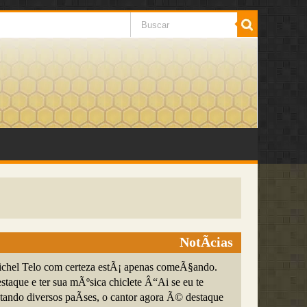
NotÃ­cias
ichel Telo com certeza estÃ¡ apenas comeÃ§ando.
staque e ter sua mÃºsica chiclete Â“Ai se eu te
ando diversos paÃ­ses, o cantor agora Ã© destaque