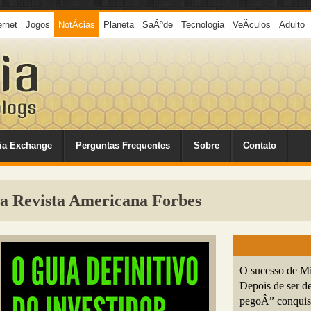
ernet
Jogos
NotÃ­cias
Planeta
SaÃºde
Tecnologia
VeÃ­culos
Adulto
ia Exchange
Perguntas Frequentes
Sobre
Contato
a Revista Americana Forbes
O sucesso de M
Depois de ser de
pegoÂ” conquist