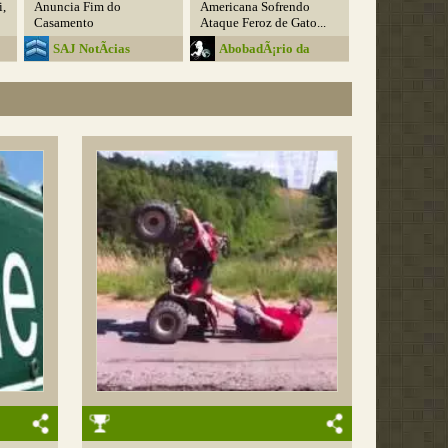
i,
Anuncia Fim do
Americana Sofrendo
Casamento
Ataque Feroz de Gato...
SAJ NotÃ­cias
AbobadÃ¡rio da
Media