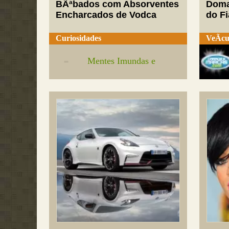
BÃªbados com Absorventes
Doma
Encharcados de Vodca
do Fi
Curiosidades
VeÃ­cu
Mentes Imundas e