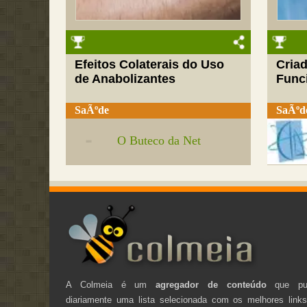
Efeitos Colaterais do Uso
Cria
de Anabolizantes
Funci
SaÃºde
SaÃºd
O Buteco da Net
A Colmeia é um
agregador de conteúdo
que pub
diariamente uma lista selecionada com os melhores link