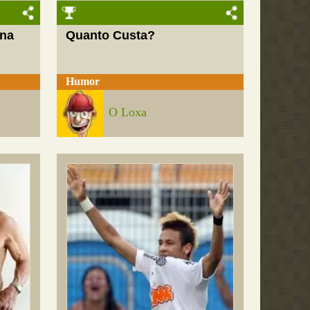
 na
Quanto Custa?
Humor
O Loxa