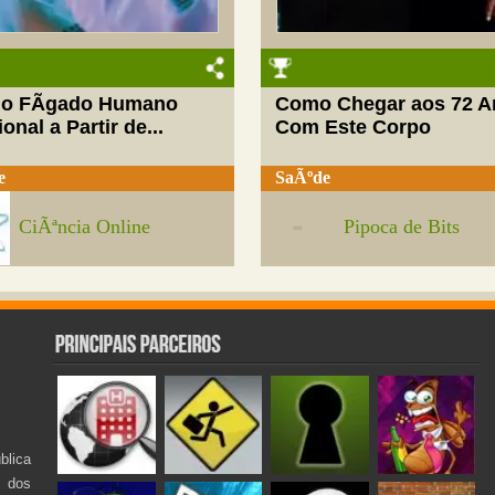
do FÃ­gado Humano
Como Chegar aos 72 A
onal a Partir de...
Com Este Corpo
e
SaÃºde
CiÃªncia Online
Pipoca de Bits
lica
s dos