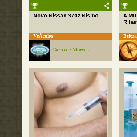
Novo Nissan 370z Nismo
A Mul
Riha
VeÃ­culos
Beleza
Carros e Marcas