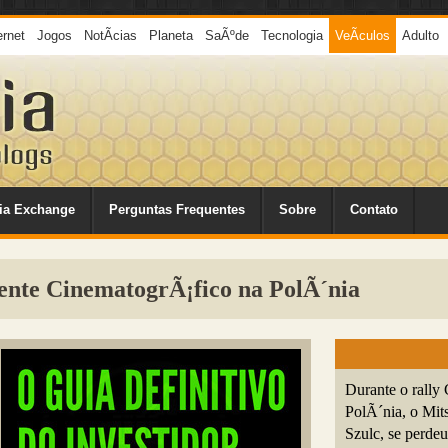
ernet
Jogos
NotÃ­cias
Planeta
SaÃºde
Tecnologia
VeÃ­culos
Adulto
ia Exchange
Perguntas Frequentes
Sobre
Contato
ente CinematogrÃ¡fico na PolÃ´nia
Durante o rall
PolÃ´nia, o Mi
Szulc, se perde