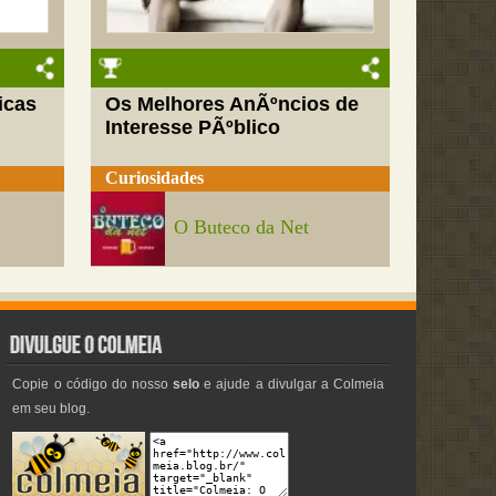
icas
Os Melhores AnÃºncios de
Interesse PÃºblico
Curiosidades
O Buteco da Net
Copie o código do nosso
selo
e ajude a divulgar a Colmeia
em seu blog.