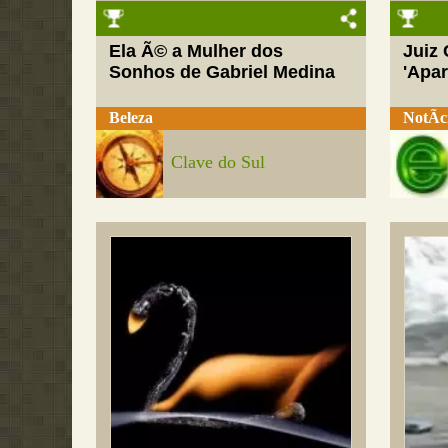
Ela Ã© a Mulher dos
Juiz
Sonhos de Gabriel Medina
'Apar
Beleza
NotÃ­c
Clave do Sul