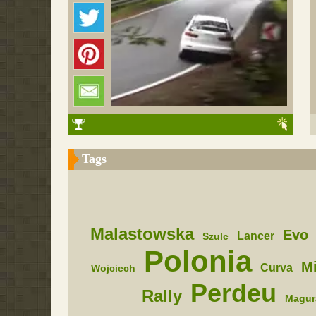
Tags
Malastowska
Evo
Lancer
Szulc
Polonia
Mi
Curva
Wojciech
Perdeu
Rally
Magur