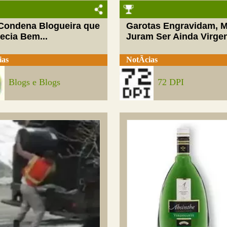
 Condena Blogueira que
Garotas Engravidam, 
ecia Bem...
Juram Ser Ainda Virge
ias
NotÃ­cias
Blogs e Blogs
72 DPI