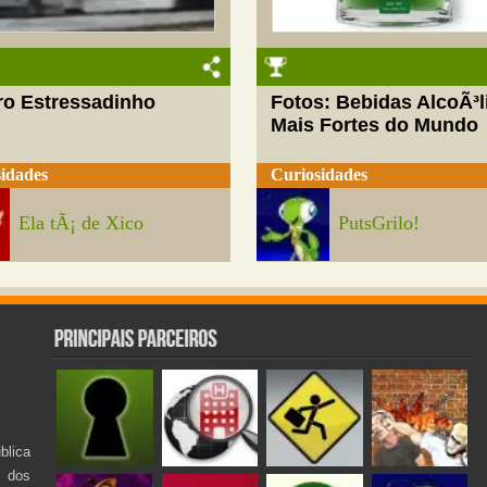
ro Estressadinho
Fotos: Bebidas AlcoÃ³l
Mais Fortes do Mundo
idades
Curiosidades
Ela tÃ¡ de Xico
PutsGrilo!
lica
s dos