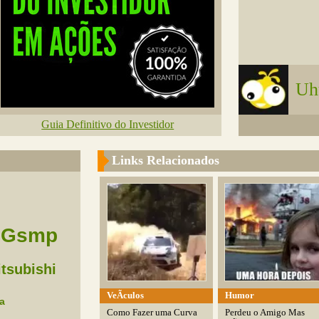
Uh
Guia Definitivo do Investidor
Links Relacionados
Gsmp
tsubishi
VeÃ­culos
Humor
a
Como Fazer uma Curva
Perdeu o Amigo Mas