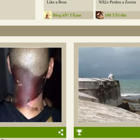
Like a Boss
NÃ£o Perdeu a Zoeira
Blog dÃº TÃ¡tus
100 TÃ©dio