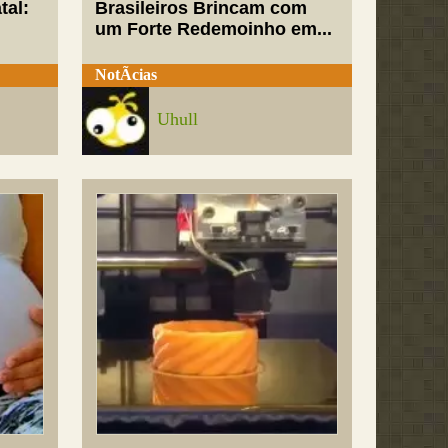
tal:
Brasileiros Brincam com
um Forte Redemoinho em...
NotÃ­cias
Uhull