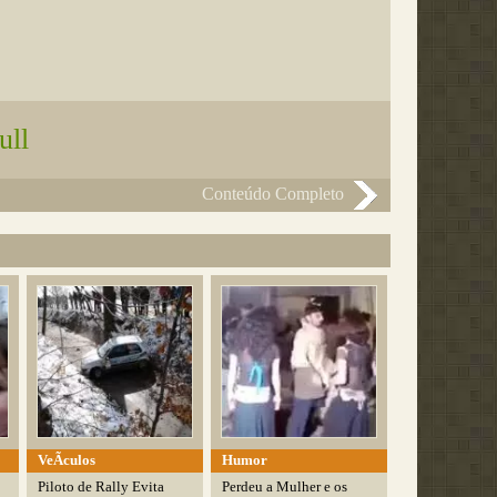
ull
Conteúdo Completo
VeÃ­culos
Humor
Piloto de Rally Evita
Perdeu a Mulher e os