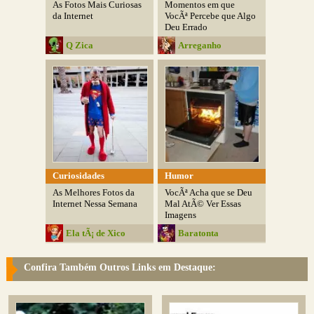
As Fotos Mais Curiosas
Momentos em que
da Internet
VocÃª Percebe que Algo
Deu Errado
Q Zica
Arreganho
Curiosidades
Humor
As Melhores Fotos da
VocÃª Acha que se Deu
Internet Nessa Semana
Mal AtÃ© Ver Essas
Imagens
Ela tÃ¡ de Xico
Baratonta
Confira Também Outros Links em Destaque: