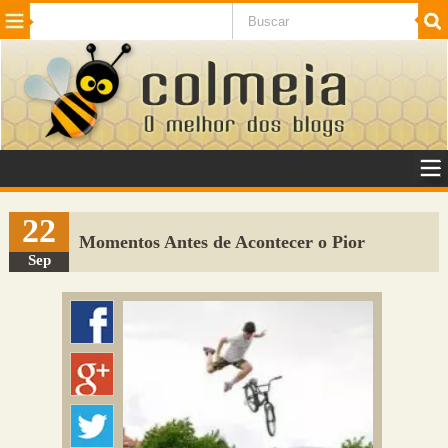
Beleza
Cinema e TV
Curiosidades
Esportes
Humor
Internet
Jogos
NotÃ­cias
Planeta
SaÃºde
Tecnologia
VeÃ­culos
Adulto
Sugerir Link
22
Momentos Antes de Acontecer o Pior
Adicionar Blog
Sep
Colmeia Exchange
Perguntas Frequentes
Sobre
Contato