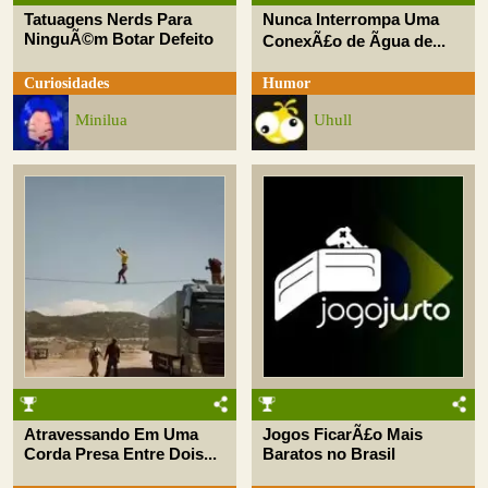
Tatuagens Nerds Para
Nunca Interrompa Uma
NinguÃ©m Botar Defeito
ConexÃ£o de Ãgua de...
Curiosidades
Humor
Minilua
Uhull
Atravessando Em Uma
Jogos FicarÃ£o Mais
Corda Presa Entre Dois...
Baratos no Brasil