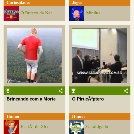
Curiosidades
Jogos
O Buteco da Net
Minilua
Brincando com a Morte
O PirucÃ³ptero
Humor
Humor
Ela tÃ¡ de Xico
GeraLigado