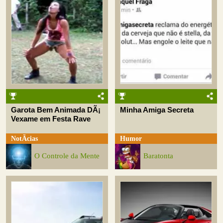
Garota Bem Animada DÃ¡
Minha Amiga Secreta
Vexame em Festa Rave
NotÃ­cias
Humor
O Controle da Mente
Baratonta