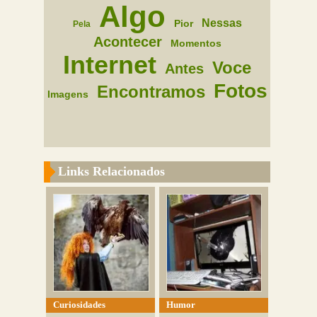
Algo
Nessas
Pior
Pela
Acontecer
Momentos
Internet
Voce
Antes
Fotos
Encontramos
Imagens
Links Relacionados
Curiosidades
Humor