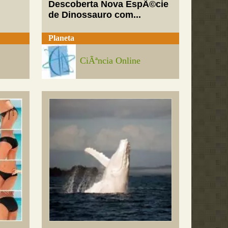
Descoberta Nova EspÃ©cie
de Dinossauro com...
Planeta
CiÃªncia Online