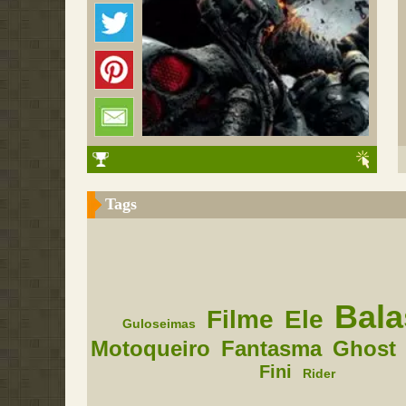
Tags
Bala
Filme
Ele
Guloseimas
Motoqueiro
Fantasma
Ghost
Fini
Rider