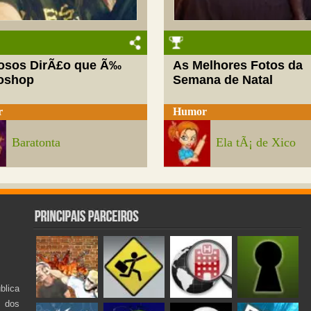
josos DirÃ£o que Ã‰
As Melhores Fotos da
oshop
Semana de Natal
r
Humor
Baratonta
Ela tÃ¡ de Xico
lica
s dos