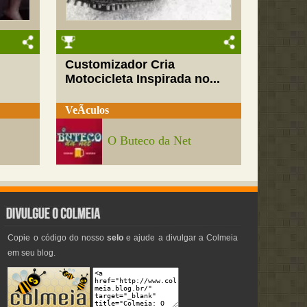
Customizador Cria
Motocicleta Inspirada no...
VeÃ­culos
O Buteco da Net
Copie o código do nosso
selo
e ajude a divulgar a Colmeia
em seu blog.