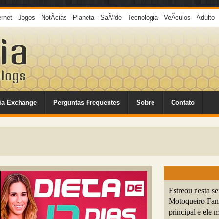
ernet
Jogos
NotÃ­cias
Planeta
SaÃºde
Tecnologia
VeÃ­culos
Adulto
ia Exchange
Perguntas Frequentes
Sobre
Contato
Estreou nesta s
Motoqueiro Fant
principal e el