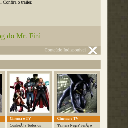
 Confira o trailer.
g do Mr. Fini
Conteúdo Indisponível
Cinema e TV
Cinema e TV
ConheÃ§a Todos os
'Pantera Negra' SerÃ¡ o