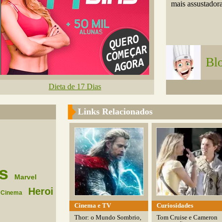
mais assustadora.
Blo
Dieta de 17 Dias
Links Relacionados
s
Marvel
Heroi
Cinema
Cinema e TV
Curiosidades
Thor: o Mundo Sombrio,
Tom Cruise e Cameron