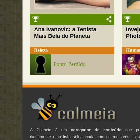
Ana Ivanovic: a Tenista
Inve
Mais Bela do Planeta
Phot
Beleza
Humo
Ponto Perdido
A Colmeia é um
agregador de conteúdo
que pub
diariamente uma lista selecionada com os melhores link