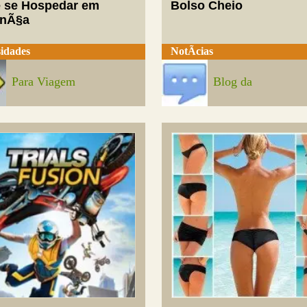
 se Hospedar em
Bolso Cheio
enÃ§a
idades
NotÃ­cias
Para Viagem
Blog da