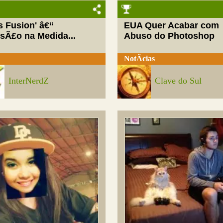
ls Fusion' â€“
EUA Quer Acabar com
rsÃ£o na Medida...
Abuso do Photoshop
NotÃ­cias
InterNerdZ
Clave do Sul