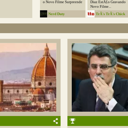
o Novo Filme Surpreende
Diaz EstÃ£o Gravando
Novo Filme...
Nerd Duty
TrÃ¨s TrÃ¨s Chick