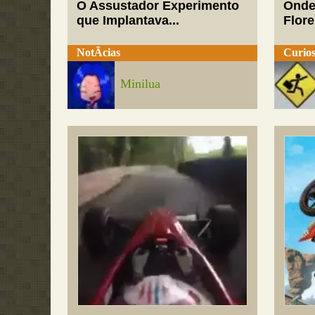
O Assustador Experimento
Onde
que Implantava...
Flor
NotÃ­cias
Curios
Minilua