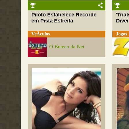
Piloto Estabelece Recorde
'Tria
em Pista Estreita
Dive
VeÃ­culos
Jogos
O Buteco da Net