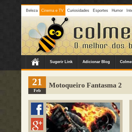
Beleza
Cinema e TV
Curiosidades
Esportes
Humor
Int
Sugerir Link
Adicionar Blog
Colme
21
Motoqueiro Fantasma 2
Feb