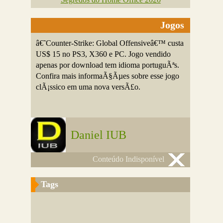
Jogos
â€˜Counter-Strike: Global Offensiveâ€™ custa
US$ 15 no PS3, X360 e PC. Jogo vendido
apenas por download tem idioma portuguÃªs.
Confira mais informaÃ§Ãµes sobre esse jogo
clÃ¡ssico em uma nova versÃ£o.
Daniel IUB
Conteúdo Indisponível
Tags