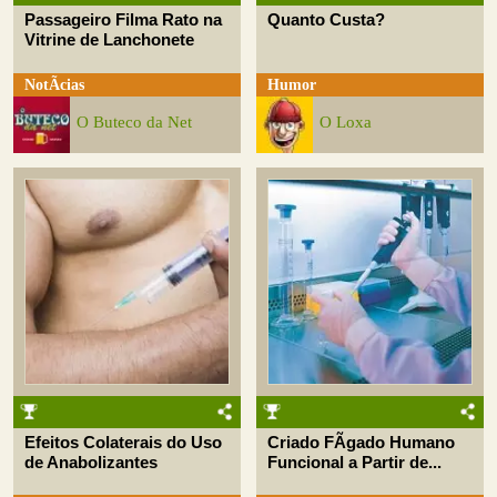
Passageiro Filma Rato na
Quanto Custa?
Vitrine de Lanchonete
NotÃ­cias
Humor
O Buteco da Net
O Loxa
Efeitos Colaterais do Uso
Criado FÃ­gado Humano
de Anabolizantes
Funcional a Partir de...