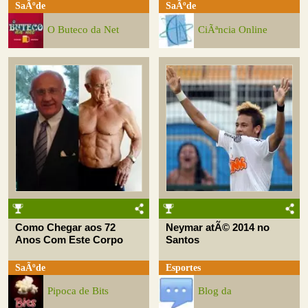
SaÃºde
SaÃºde
O Buteco da Net
CiÃªncia Online
Como Chegar aos 72
Neymar atÃ© 2014 no
Anos Com Este Corpo
Santos
SaÃºde
Esportes
Pipoca de Bits
Blog da