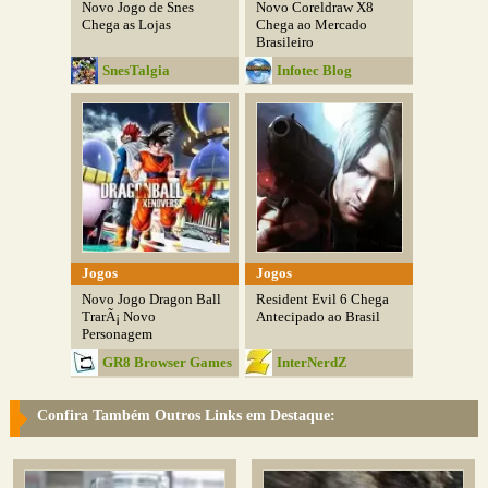
Novo Jogo de Snes
Novo Coreldraw X8
Chega as Lojas
Chega ao Mercado
Brasileiro
SnesTalgia
Infotec Blog
Jogos
Jogos
Novo Jogo Dragon Ball
Resident Evil 6 Chega
TrarÃ¡ Novo
Antecipado ao Brasil
Personagem
GR8 Browser Games
InterNerdZ
Confira Também Outros Links em Destaque: