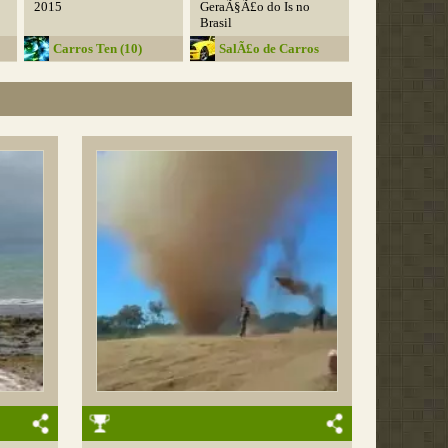
2015
GeraÃ§Ã£o do Is no
Brasil
Carros Ten (10)
SalÃ£o de Carros