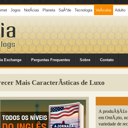
ernet
Jogos
NotÃ­cias
Planeta
SaÃºde
Tecnologia
VeÃ­culos
Adulto
ia Exchange
Perguntas Frequentes
Sobre
Contato
ecer Mais CaracterÃ­sticas de Luxo
A produÃ§Ã£o 
em OntÃ¡rio, no
variedade de re