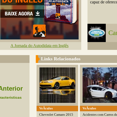
capaz de oferece
Ca
A Jornada do Autodidata em Inglês
Links Relacionados
Anterior
racteristicas
VeÃ­culos
VeÃ­culos
Chevrolet Camaro 2015
Acidentes com Carros d