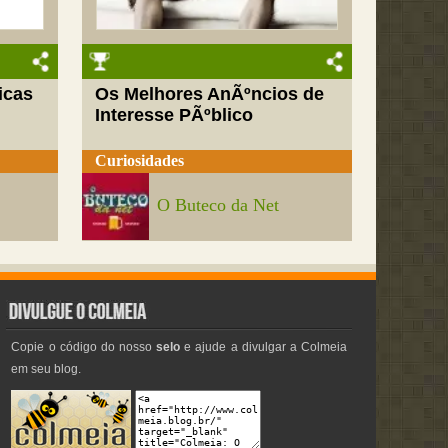
icas
Os Melhores AnÃºncios de
Interesse PÃºblico
Curiosidades
O Buteco da Net
Copie o código do nosso
selo
e ajude a divulgar a Colmeia
em seu blog.