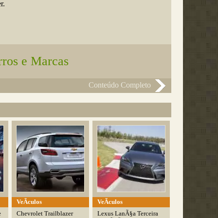
r.
rros e Marcas
Conteúdo Completo
VeÃ­culos
VeÃ­culos
e
Chevrolet Trailblazer
Lexus LanÃ§a Terceira