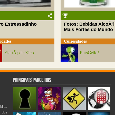
ro Estressadinho
Fotos: Bebidas AlcoÃ³l
Mais Fortes do Mundo
idades
Curiosidades
Ela tÃ¡ de Xico
PutsGrilo!
lica
s dos