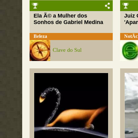
Ela Ã© a Mulher dos
Juiz
Sonhos de Gabriel Medina
'Apar
Beleza
NotÃ­c
Clave do Sul