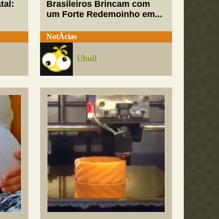
tal:
Brasileiros Brincam com
um Forte Redemoinho em...
NotÃ­cias
Uhull