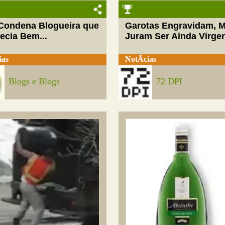
 Condena Blogueira que
Garotas Engravidam, 
ecia Bem...
Juram Ser Ainda Virge
ias
NotÃ­cias
Blogs e Blogs
72 DPI