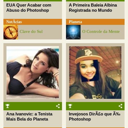
EUA Quer Acabar com
A Primeira Baleia Albina
Abuso do Photoshop
Registrada no Mundo
NotÃ­cias
Planeta
Clave do Sul
O Controle da Mente
Ana Ivanovic: a Tenista
Invejosos DirÃ£o que Ã‰
Mais Bela do Planeta
Photoshop