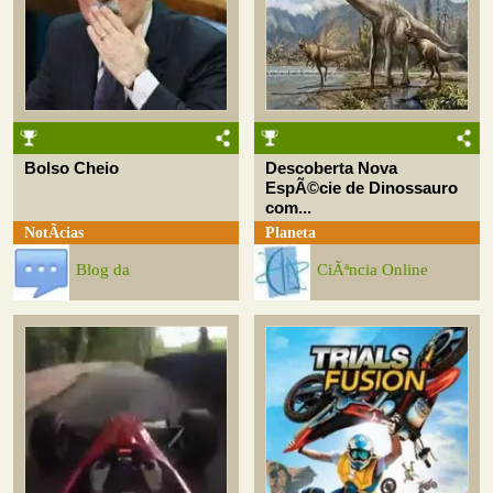
Bolso Cheio
Descoberta Nova
EspÃ©cie de Dinossauro
com...
NotÃ­cias
Planeta
Blog da
CiÃªncia Online