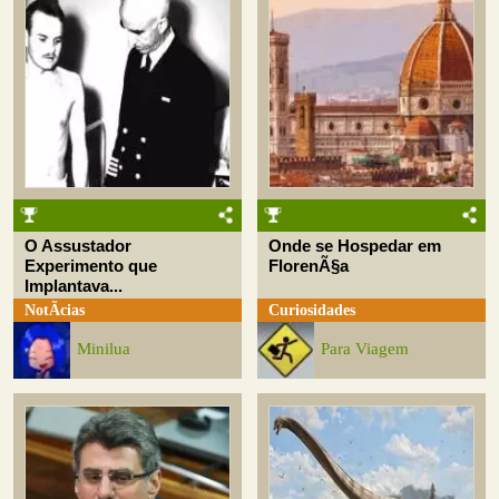
O Assustador
Onde se Hospedar em
Experimento que
FlorenÃ§a
Implantava...
NotÃ­cias
Curiosidades
Minilua
Para Viagem