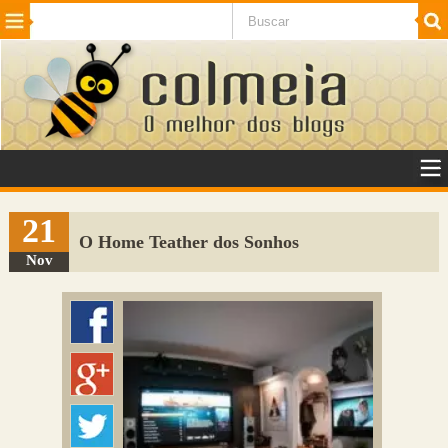
Beleza
Cinema e TV
Curiosidades
Esportes
Humor
Internet
Jogos
NotÃ­cias
Planeta
SaÃºde
Tecnologia
VeÃ­culos
Adulto
Sugerir Link
21
O Home Teather dos Sonhos
Adicionar Blog
Nov
Colmeia Exchange
Perguntas Frequentes
Sobre
Contato