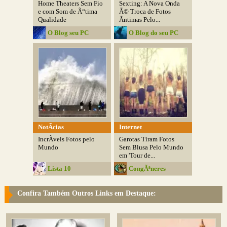
Home Theaters Sem Fio
Sexting: A Nova Onda
e com Som de Ã“tima
Ã© Troca de Fotos
Qualidade
Ãntimas Pelo...
O Blog seu PC
O Blog do seu PC
NotÃ­cias
Internet
IncrÃ­veis Fotos pelo
Garotas Tiram Fotos
Mundo
Sem Blusa Pelo Mundo
em 'Tour de...
Lista 10
CongÃªneres
Confira Também Outros Links em Destaque: