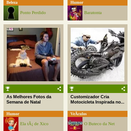
Beleza
Humor
Ponto Perdido
Baratonta
As Melhores Fotos da
Customizador Cria
Semana de Natal
Motocicleta Inspirada no...
Humor
VeÃ­culos
Ela tÃ¡ de Xico
O Buteco da Net