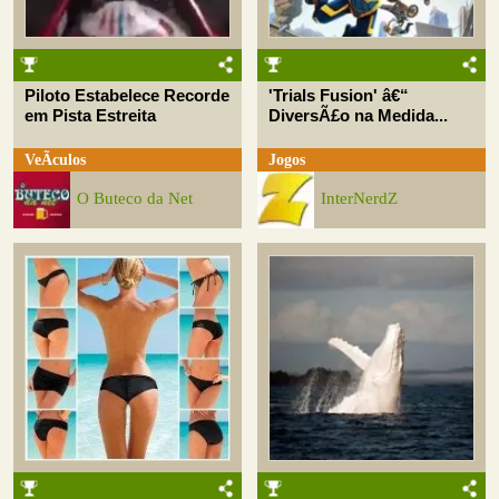
Piloto Estabelece Recorde
'Trials Fusion' â€“
em Pista Estreita
DiversÃ£o na Medida...
VeÃ­culos
Jogos
O Buteco da Net
InterNerdZ