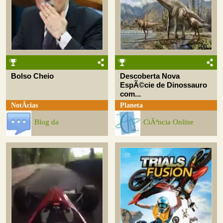
Bolso Cheio
Descoberta Nova
EspÃ©cie de Dinossauro
com...
NotÃ­cias
Planeta
Blog da
CiÃªncia Online