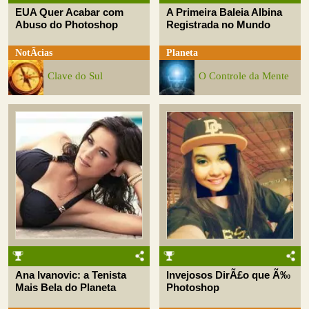
EUA Quer Acabar com
A Primeira Baleia Albina
Abuso do Photoshop
Registrada no Mundo
NotÃ­cias
Planeta
Clave do Sul
O Controle da Mente
Ana Ivanovic: a Tenista
Invejosos DirÃ£o que Ã‰
Mais Bela do Planeta
Photoshop