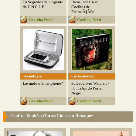
Os Segredos de o Agente
Dicas Para Criar
da U.N.C.L.E
Coelhos de
EstimaÃ§Ã£o
Coxinha Nerd
Coxinha Nerd
Tecnologia
Curiosidades
Lavando o Smartphone?
#dicadelivro Warcraft -
Por TrÃ¡s do Portal
Negro
Coxinha Nerd
Coxinha Nerd
Confira Também Outros Links em Destaque: