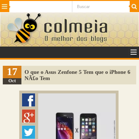
Beleza
Cinema e TV
Curiosidades
Esportes
Humor
Internet
Jogos
NotÃ­cias
Planeta
SaÃºde
Tecnologia
VeÃ­culos
Adulto
Sugerir Link
17
O que o Asus Zenfone 5 Tem que o iPhone 6
NÃ£o Tem
Adicionar Blog
Oct
Colmeia Exchange
Perguntas Frequentes
Sobre
Contato