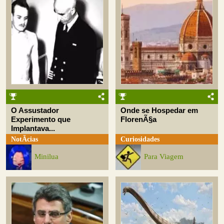
O Assustador
Onde se Hospedar em
Experimento que
FlorenÃ§a
Implantava...
NotÃ­cias
Curiosidades
Minilua
Para Viagem