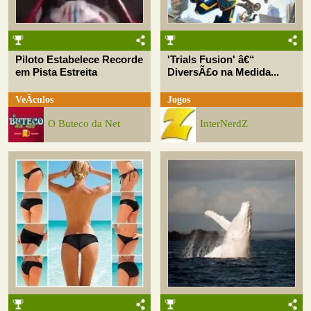
Piloto Estabelece Recorde
'Trials Fusion' â€“
em Pista Estreita
DiversÃ£o na Medida...
VeÃ­culos
Jogos
O Buteco da Net
InterNerdZ