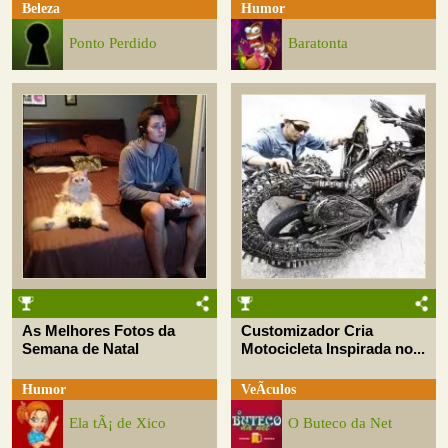
Beleza
Humor
Ponto Perdido
Baratonta
As Melhores Fotos da
Customizador Cria
Semana de Natal
Motocicleta Inspirada no...
Humor
VeÃ­culos
Ela tÃ¡ de Xico
O Buteco da Net