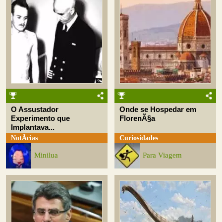
O Assustador
Onde se Hospedar em
Experimento que
FlorenÃ§a
Implantava...
NotÃ­cias
Curiosidades
Minilua
Para Viagem