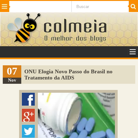
Beleza
Cinema e TV
Curiosidades
Esportes
Humor
Internet
Jogos
NotÃ­cias
Planeta
SaÃºde
Tecnologia
VeÃ­culos
Adulto
Sugerir Link
07
ONU Elogia Novo Passo do Brasil no
Tratamento da AIDS
Adicionar Blog
Nov
Colmeia Exchange
Perguntas Frequentes
Sobre
Contato