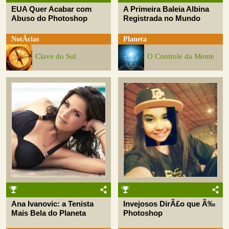
EUA Quer Acabar com
A Primeira Baleia Albina
Abuso do Photoshop
Registrada no Mundo
NotÃ­cias
Planeta
Clave do Sul
O Controle da Mente
Ana Ivanovic: a Tenista
Invejosos DirÃ£o que Ã‰
Mais Bela do Planeta
Photoshop