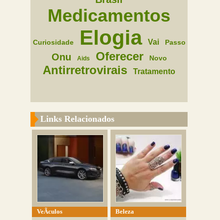
Medicamentos
Elogia
Vai
Curiosidade
Passo
Oferecer
Onu
Novo
Aids
Antirretrovirais
Tratamento
Links Relacionados
VeÃ­culos
Beleza