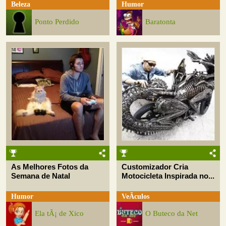
Beleza
Humor
Ponto Perdido
Baratonta
As Melhores Fotos da
Customizador Cria
Semana de Natal
Motocicleta Inspirada no...
Humor
VeÃ­culos
Ela tÃ¡ de Xico
O Buteco da Net