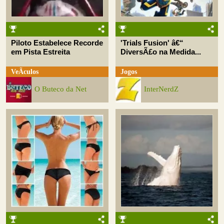
Piloto Estabelece Recorde
'Trials Fusion' â€“
em Pista Estreita
DiversÃ£o na Medida...
VeÃ­culos
Jogos
O Buteco da Net
InterNerdZ