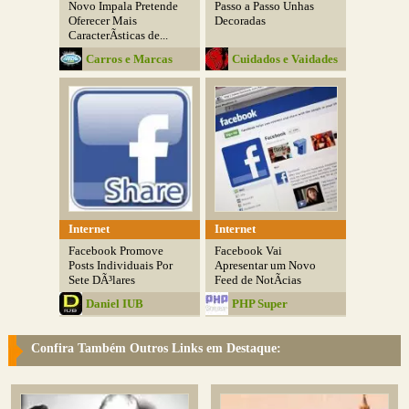
Novo Impala Pretende
Passo a Passo Unhas
Oferecer Mais
Decoradas
CaracterÃ­sticas de...
Carros e Marcas
Cuidados e Vaidades
Internet
Internet
Facebook Promove
Facebook Vai
Posts Individuais Por
Apresentar um Novo
Sete DÃ³lares
Feed de NotÃ­cias
Daniel IUB
PHP Super
Confira Também Outros Links em Destaque: