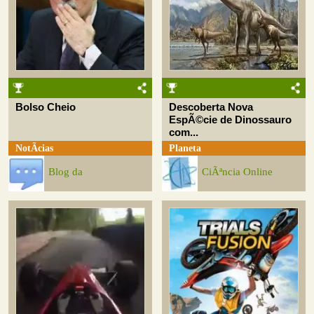
Bolso Cheio
Descoberta Nova
EspÃ©cie de Dinossauro
com...
NotÃ­cias
Planeta
Blog da
CiÃªncia Online