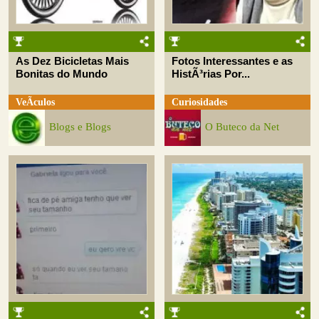
As Dez Bicicletas Mais
Fotos Interessantes e as
Bonitas do Mundo
HistÃ³rias Por...
VeÃ­culos
Curiosidades
Blogs e Blogs
O Buteco da Net