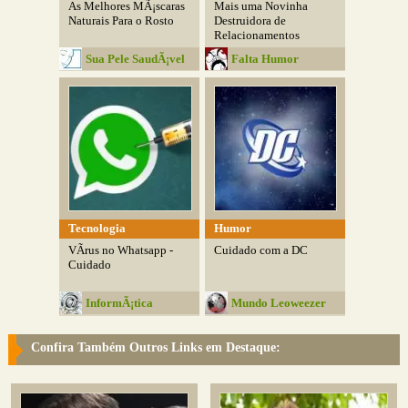
As Melhores MÃ¡scaras
Mais uma Novinha
Naturais Para o Rosto
Destruidora de
Relacionamentos
Sua Pele SaudÃ¡vel
Falta Humor
Tecnologia
Humor
VÃ­rus no Whatsapp -
Cuidado com a DC
Cuidado
InformÃ¡tica
Mundo Leoweezer
Educativa
Confira Também Outros Links em Destaque: