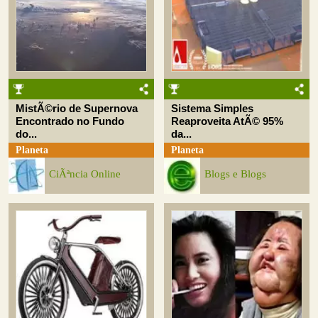
MistÃ©rio de Supernova
Sistema Simples
Encontrado no Fundo
Reaproveita AtÃ© 95%
do...
da...
Planeta
Planeta
CiÃªncia Online
Blogs e Blogs