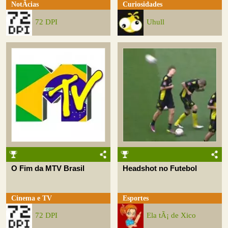
NotÃ­cias
Curiosidades
72 DPI
Uhull
O Fim da MTV Brasil
Headshot no Futebol
Cinema e TV
Esportes
72 DPI
Ela tÃ¡ de Xico