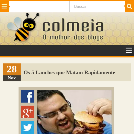
Beleza
Cinema e TV
Curiosidades
Esportes
Humor
Internet
Jogos
NotÃ­cias
Planeta
SaÃºde
Tecnologia
VeÃ­culos
Adulto
Sugerir Link
28
Os 5 Lanches que Matam Rapidamente
Adicionar Blog
Nov
Colmeia Exchange
Perguntas Frequentes
Sobre
Contato