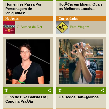
Homem se Passa Por
HotÃ©is em Miami: Quais
Personagem de
os Melhores Locais...
'chiquititas'...
NotÃ­cias
Curiosidades
O Buteco da Net
Para Viagem
Filho de Eike Batista DÃ¡
Os Dedos DanÃ§arinos
Cano na PraÃ§a