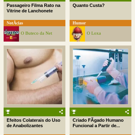
Passageiro Filma Rato na
Quanto Custa?
Vitrine de Lanchonete
NotÃ­cias
Humor
O Buteco da Net
O Loxa
Efeitos Colaterais do Uso
Criado FÃ­gado Humano
de Anabolizantes
Funcional a Partir de...