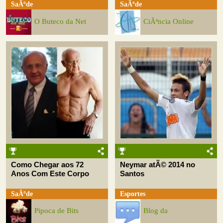
SaÃºde
SaÃºde
O Buteco da Net
CiÃªncia Online
Como Chegar aos 72
Neymar atÃ© 2014 no
Anos Com Este Corpo
Santos
SaÃºde
Esportes
Pipoca de Bits
Blog da