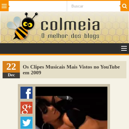
Beleza
Cinema e TV
Curiosidades
Esportes
Humor
Internet
Jogos
NotÃ­cias
Planeta
SaÃºde
Tecnologia
VeÃ­culos
Adulto
Sugerir Link
22
Os Clipes Musicais Mais Vistos no YouTube
em 2009
Adicionar Blog
Dec
Colmeia Exchange
Perguntas Frequentes
Sobre
Contato