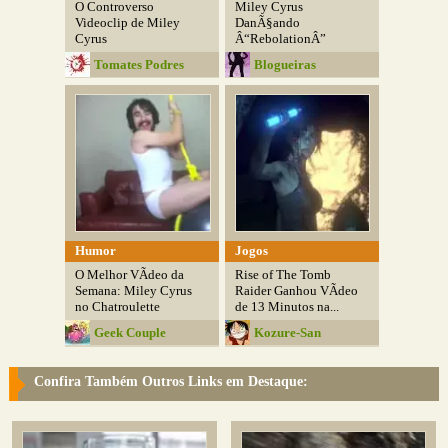
O Controverso
Miley Cyrus
Videoclip de Miley
DanÃ§ando
Cyrus
Â“RebolationÂ”
Tomates Podres
Blogueiras
Compulsivas
Humor
Jogos
O Melhor VÃ­deo da
Rise of The Tomb
Semana: Miley Cyrus
Raider Ganhou VÃ­deo
no Chatroulette
de 13 Minutos na...
Geek Couple
Kozure-San
Confira Também Outros Links em Destaque: