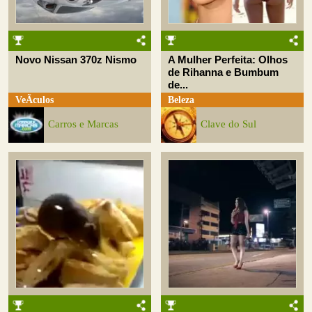
Novo Nissan 370z Nismo
A Mulher Perfeita: Olhos
de Rihanna e Bumbum
de...
VeÃ­culos
Beleza
Carros e Marcas
Clave do Sul