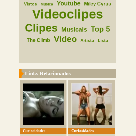
Youtube
Miley Cyrus
Vistos
Musica
Videoclipes
Clipes
Top 5
Musicais
Video
The Climb
Artista
Lista
Links Relacionados
Curiosidades
Curiosidades