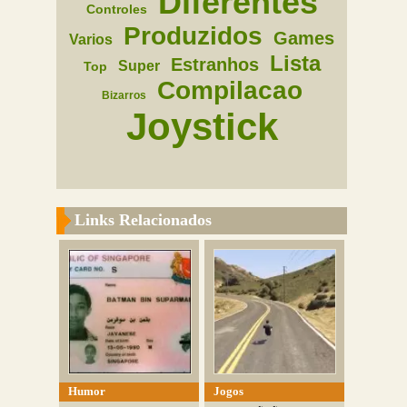
Diferentes
Controles
Produzidos
Games
Varios
Lista
Estranhos
Super
Top
Compilacao
Bizarros
Joystick
Links Relacionados
Humor
Jogos