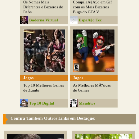
Os Nomes Mais
CompilaÃ§Ã£o em Gif
Diferentes e Bizarros do
com os Mais Bizarros
PaÃ­s
Bugs do GTA V
Baderna Virtual
EspaÃ§o Tec
Jogos
Jogos
Top 10 Melhores Games
As Melhores MÃºsicas
de Zumbi
de Games
Top 10 Digital
Mauditos
Confira Também Outros Links em Destaque: