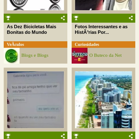
As Dez Bicicletas Mais
Fotos Interessantes e as
Bonitas do Mundo
HistÃ³rias Por...
VeÃ­culos
Curiosidades
Blogs e Blogs
O Buteco da Net