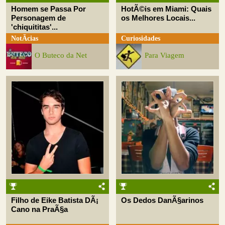
Homem se Passa Por
HotÃ©is em Miami: Quais
Personagem de
os Melhores Locais...
'chiquititas'...
NotÃ­cias
Curiosidades
O Buteco da Net
Para Viagem
Filho de Eike Batista DÃ¡
Os Dedos DanÃ§arinos
Cano na PraÃ§a