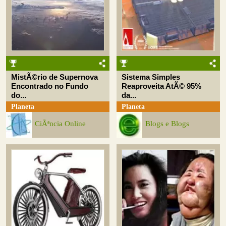
MistÃ©rio de Supernova
Sistema Simples
Encontrado no Fundo
Reaproveita AtÃ© 95%
do...
da...
Planeta
Planeta
CiÃªncia Online
Blogs e Blogs