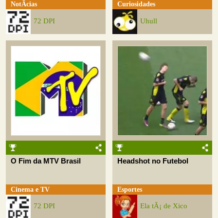
NotÃ­cias
Curiosidades
72 DPI
Uhull
O Fim da MTV Brasil
Headshot no Futebol
Cinema e TV
Esportes
72 DPI
Ela tÃ¡ de Xico