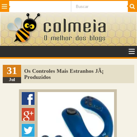
Beleza
Cinema e TV
Curiosidades
Esportes
Humor
Internet
Jogos
NotÃ­cias
Planeta
SaÃºde
Tecnologia
VeÃ­culos
Adulto
Sugerir Link
31
Os Controles Mais Estranhos JÃ¡
Produzidos
Adicionar Blog
Jul
Colmeia Exchange
Perguntas Frequentes
Sobre
Contato