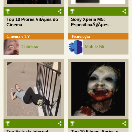
Top 10 Piores VilÃµes do
Sony Xperia M5:
Cinema
EspecificaÃ§Ãµes...
Cinema e TV
Tecnologia
Diabeisso
Mobile Bit
Top Fails da Internet
Top 10 Filmes, Series e