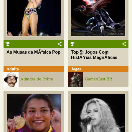
As Musas da MÃºsica Pop
Top 5: Jogos Com
HistÃ³rias MagnÃ­ficas
Adulto
Jogos
Atitudes de Pobre
GamerCast BR