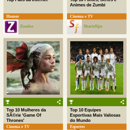
Animes de Zumbi
Humor
Cinema e TV
Zuados
Sharisflips
Top 10 Mulheres da
Top 10 Equipes
SÃ©rie 'Game Of
Esportivas Mais Valiosas
Thrones'
do Mundo
Cinema e TV
Esportes