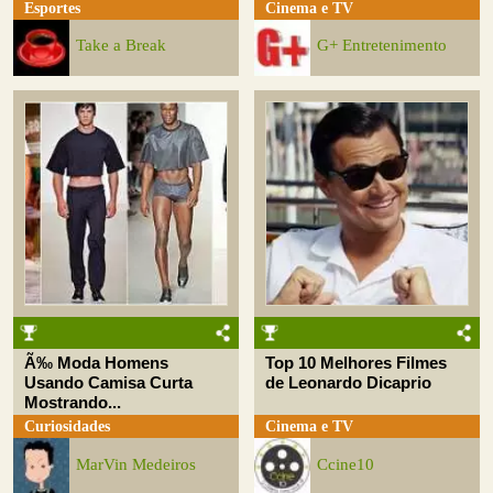
Esportes
Cinema e TV
Take a Break
G+ Entretenimento
Ã‰ Moda Homens
Top 10 Melhores Filmes
Usando Camisa Curta
de Leonardo Dicaprio
Mostrando...
Curiosidades
Cinema e TV
MarVin Medeiros
Ccine10