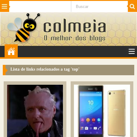
Beleza
Cinema e TV
Curiosidades
Esportes
Humor
Internet
Jogos
NotÃ­cias
Planeta
SaÃºde
Tecnologia
VeÃ­culos
Adulto
Sugerir Link
Lista de links relacionados a tag '
top
'
Adicionar Blog
Colmeia Exchange
Perguntas Frequentes
Sobre
Contato