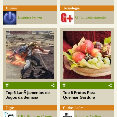
Humor
Tecnologia
Esquina Power
G+ Entretenimento
Top 6 LanÃ§amentos de
Top 5 Frutos Para
Jogos da Semana
Queimar Gordura
Jogos
Curiosidades
GR8 Browser Games
Receitas Online