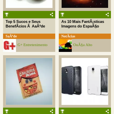
Top 5 Sucos e Seus
As 10 Mais FantÃ¡sticas
BenefÃ­cios Ã AaÃºde
Imagens do EspaÃ§o
SaÃºde
NotÃ­cias
G+ Entretenimento
OuÃ§a Alto