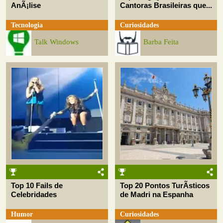
AnÃ¡lise
Cantoras Brasileiras que...
Tecnologia
Curiosidades
Talk Windows
Barba Feita
Top 10 Fails de
Top 20 Pontos TurÃ­sticos
Celebridades
de Madri na Espanha
Humor
Curiosidades