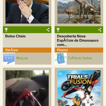
Bolso Cheio
Descoberta Nova
EspÃ©cie de Dinossauro
com...
NotÃ­cias
Planeta
Blog da
CiÃªncia Online