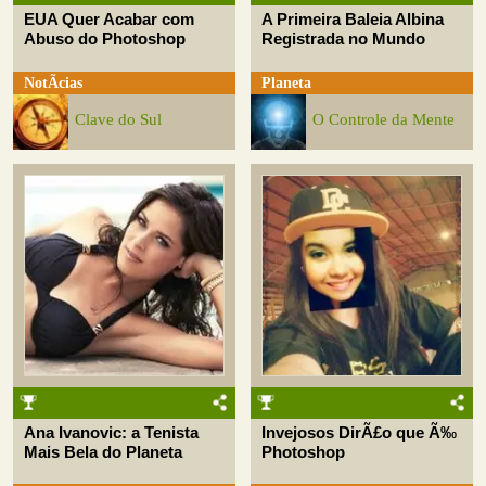
EUA Quer Acabar com
A Primeira Baleia Albina
Abuso do Photoshop
Registrada no Mundo
NotÃ­cias
Planeta
Clave do Sul
O Controle da Mente
Ana Ivanovic: a Tenista
Invejosos DirÃ£o que Ã‰
Mais Bela do Planeta
Photoshop