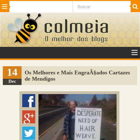
Beleza
Cinema e TV
Curiosidades
Esportes
Humor
Internet
Jogos
NotÃ­cias
Planeta
SaÃºde
Tecnologia
VeÃ­culos
Adulto
Sugerir Link
14
Os Melhores e Mais EngraÃ§ados Cartazes
de Mendigos
Adicionar Blog
Dec
Colmeia Exchange
Perguntas Frequentes
Sobre
Contato