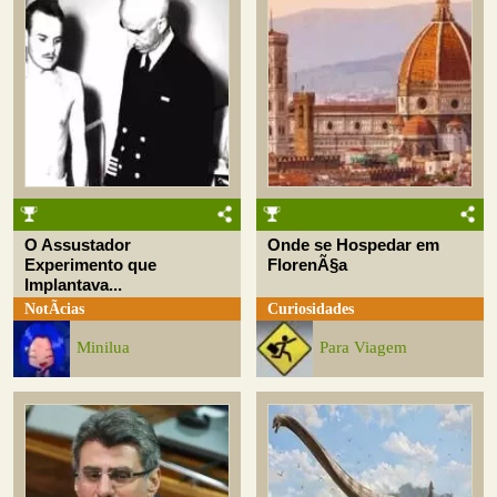
O Assustador
Onde se Hospedar em
Experimento que
FlorenÃ§a
Implantava...
NotÃ­cias
Curiosidades
Minilua
Para Viagem