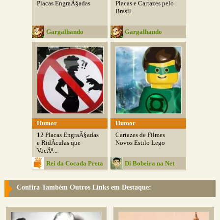
Placas EngraÃ§adas
Placas e Cartazes pelo
Brasil
Gargalhando
Gargalhando
Humor
Humor
12 Placas EngraÃ§adas
Cartazes de Filmes
e RidÃ­culas que
Novos Estilo Lego
VocÃª...
Rei da Cocada Preta
Di Bobeira na Net
Confira Também Outros Links em Destaque: