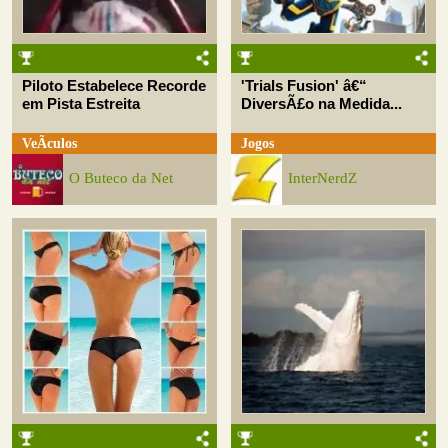
Piloto Estabelece Recorde
'Trials Fusion' â€“
em Pista Estreita
DiversÃ£o na Medida...
VeÃ­culos
Jogos
O Buteco da Net
InterNerdZ