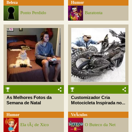
Beleza
Humor
Ponto Perdido
Baratonta
As Melhores Fotos da
Customizador Cria
Semana de Natal
Motocicleta Inspirada no...
Humor
VeÃ­culos
Ela tÃ¡ de Xico
O Buteco da Net