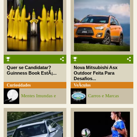
Quer se Candidatar?
Nova Mitsubishi Asx
Guinness Book EstÃ¡...
Outdoor Feita Para
Desafios...
Curiosidades
VeÃ­culos
Mentes Imundas e
Carros e Marcas