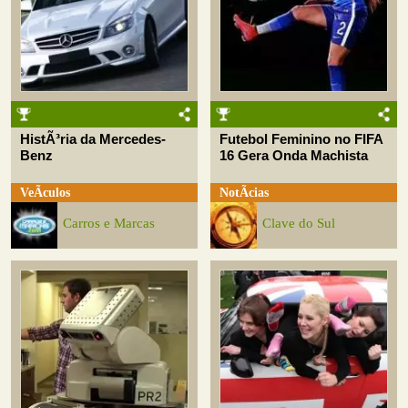
HistÃ³ria da Mercedes-
Futebol Feminino no FIFA
Benz
16 Gera Onda Machista
VeÃ­culos
NotÃ­cias
Carros e Marcas
Clave do Sul