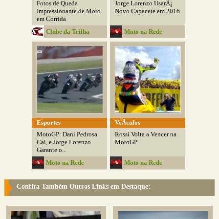
Fotos de Queda
Jorge Lorenzo UsarÃ¡
Impressionante de Moto
Novo Capacete em 2016
em Corrida
Clube da Trilha
Moto na Rede
Esportes
VeÃ­culos
MotoGP: Dani Pedrosa
Rossi Volta a Vencer na
Cai, e Jorge Lorenzo
MotoGP
Garante o...
Moto na Rede
Moto na Rede
Confira Também Outros Links em Destaque: