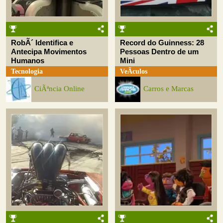
RobÃ´ Identifica e
Record do Guinness: 28
Antecipa Movimentos
Pessoas Dentro de um
Humanos
Mini
Tecnologia
VeÃ­culos
CiÃªncia Online
Carros e Marcas