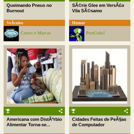
Queimando Pneus no
SÃ©rie Glee em VersÃ£o
Burnout
Vila SÃ©samo
VeÃ­culos
Humor
Carros e Marcas
PutsGrilo!
Americana com DistÃºrbio
Cidades Feitas de PeÃ§as
Alimentar Torna-se...
de Computador