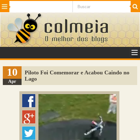
Beleza
Cinema e TV
Curiosidades
Esportes
Humor
Internet
Jogos
NotÃ­cias
Planeta
SaÃºde
Tecnologia
VeÃ­culos
Adulto
Sugerir Link
10
Piloto Foi Comemorar e Acabou Caindo no
Lago
Adicionar Blog
Apr
Colmeia Exchange
Perguntas Frequentes
Sobre
Contato