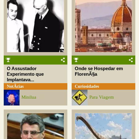
O Assustador
Onde se Hospedar em
Experimento que
FlorenÃ§a
Implantava...
NotÃ­cias
Curiosidades
Minilua
Para Viagem