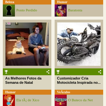
Beleza
Humor
Ponto Perdido
Baratonta
As Melhores Fotos da
Customizador Cria
Semana de Natal
Motocicleta Inspirada no...
Humor
VeÃ­culos
Ela tÃ¡ de Xico
O Buteco da Net