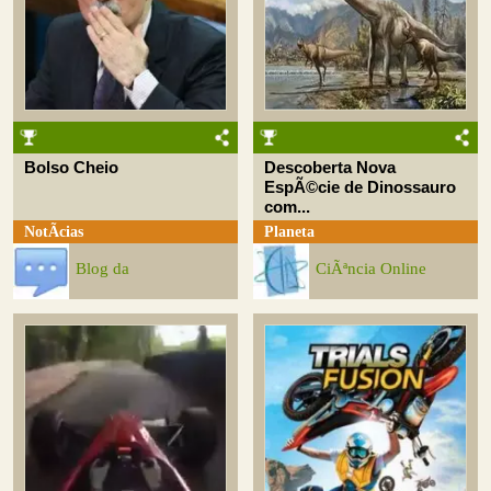
Bolso Cheio
Descoberta Nova
EspÃ©cie de Dinossauro
com...
NotÃ­cias
Planeta
Blog da
CiÃªncia Online