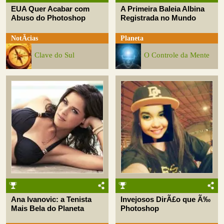
EUA Quer Acabar com
A Primeira Baleia Albina
Abuso do Photoshop
Registrada no Mundo
NotÃ­cias
Planeta
Clave do Sul
O Controle da Mente
Ana Ivanovic: a Tenista
Invejosos DirÃ£o que Ã‰
Mais Bela do Planeta
Photoshop