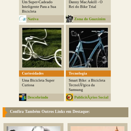
Um Super-Cadeado
Danny MacAskill - O
Inteligente Para a Sua
Rei do Bike Trial
Bicicleta
Nativa
Zona do Guaxinim
Curiosidades
Tecnologia
Uma Bicicleta Super
Smart Bike: a Bicicleta
Curiosa
TecnolÃ³gica da
Samsung
Descobrindo
PublicitÃ¡rios Social
IdÃ©ias
Club
Confira Também Outros Links em Destaque: