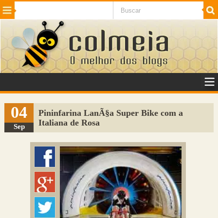
Beleza
Cinema e TV
Curiosidades
Esportes
Humor
Internet
Jogos
NotÃ­cias
Planeta
SaÃºde
Tecnologia
VeÃ­culos
Adulto
Sugerir Link
04
Pininfarina LanÃ§a Super Bike com a
Italiana de Rosa
Adicionar Blog
Sep
Colmeia Exchange
Perguntas Frequentes
Sobre
Contato