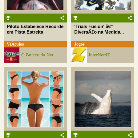
Piloto Estabelece Recorde
'Trials Fusion' â€“
em Pista Estreita
DiversÃ£o na Medida...
VeÃ­culos
Jogos
O Buteco da Net
InterNerdZ