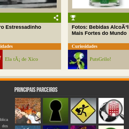
ro Estressadinho
Fotos: Bebidas AlcoÃ³l
Mais Fortes do Mundo
idades
Curiosidades
Ela tÃ¡ de Xico
PutsGrilo!
lica
s dos