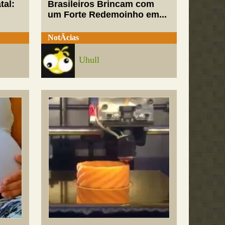
tal:
Brasileiros Brincam com
um Forte Redemoinho em...
NotÃ­cias
Uhull