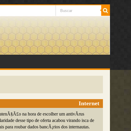
Internet
atenÃ§Ã£o na hora de escolher um antivÃ­rus
laridade desse tipo de oferta acabou virando isca de
ais para roubar dados bancÃ¡rios dos internautas.