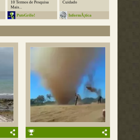
10 Termos de Pesquisa
Cuidado
Mais...
PutsGrilo!
InformÃ¡tica
Educativa