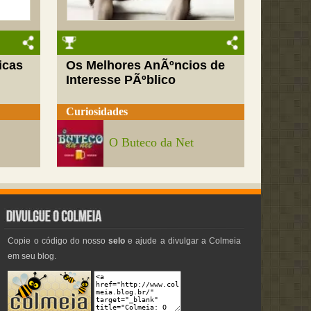
icas
Os Melhores AnÃºncios de
Interesse PÃºblico
Curiosidades
O Buteco da Net
Copie o código do nosso
selo
e ajude a divulgar a Colmeia
em seu blog.