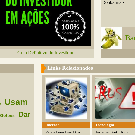
Saiba mais.
Ba
Guia Definitivo do Investidor
Links Relacionados
Usam
b
Dar
Golpes
Internet
Tecnologia
Vale a Pena Usar Dois
Teste Seu AntivÃ­rus