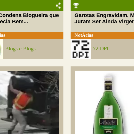
 Condena Blogueira que
Garotas Engravidam, 
ecia Bem...
Juram Ser Ainda Virge
ias
NotÃ­cias
Blogs e Blogs
72 DPI