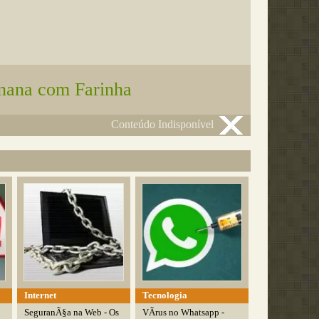
nana com Farinha
Conteúdo Indisponível
Internet
Tecnologia
SeguranÃ§a na Web - Os
VÃ­rus no Whatsapp -