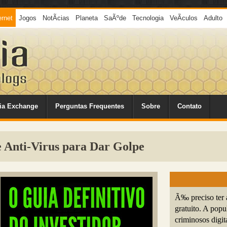
ernet
Jogos
NotÃ­cias
Planeta
SaÃºde
Tecnologia
VeÃ­culos
Adulto
ia Exchange
Perguntas Frequentes
Sobre
Contato
 Anti-Virus para Dar Golpe
Ã‰ preciso ter 
gratuito. A popu
criminosos digit