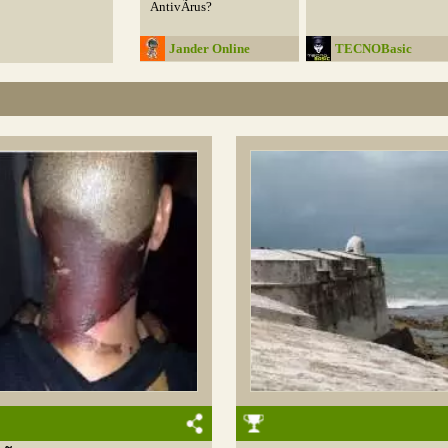
AntivÃ­rus?
Jander Online
TECNOBasic