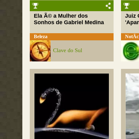
Ela Ã© a Mulher dos
Juiz
Sonhos de Gabriel Medina
'Apar
Beleza
NotÃ­c
Clave do Sul