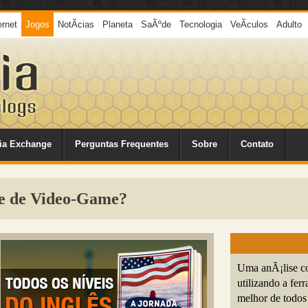
ernet
Jogos
NotÃ­cias
Planeta
SaÃºde
Tecnologia
VeÃ­culos
Adulto
ia Exchange
Perguntas Frequentes
Sobre
Contato
e de Video-Game?
Uma anÃ¡lise co
utilizando a fe
melhor de todos 