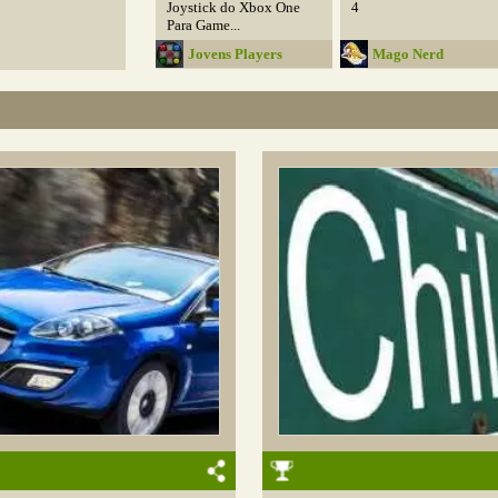
Joystick do Xbox One
4
Para Game...
Jovens Players
Mago Nerd