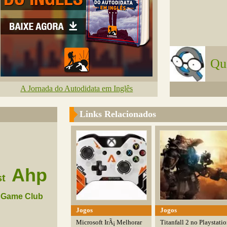
Qu
A Jornada do Autodidata em Inglês
Links Relacionados
Ahp
t
Game Club
Jogos
Jogos
Microsoft IrÃ¡ Melhorar
Titanfall 2 no Playstati