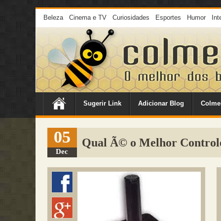
Beleza
Cinema e TV
Curiosidades
Esportes
Humor
Int
Sugerir Link
Adicionar Blog
Colme
05
Qual Ã© o Melhor Control
Dec