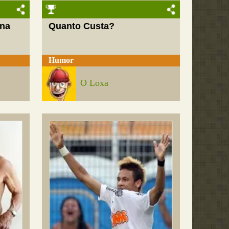
 na
Quanto Custa?
Humor
O Loxa