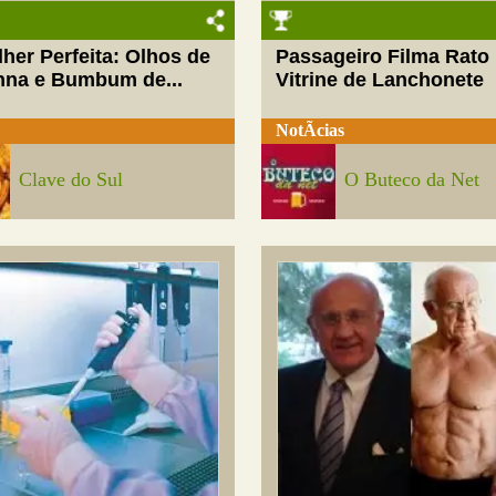
her Perfeita: Olhos de
Passageiro Filma Rato
nna e Bumbum de...
Vitrine de Lanchonete
NotÃ­cias
Clave do Sul
O Buteco da Net