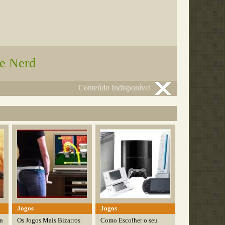
e Nerd
Conteúdo Indisponível
Jogos
Jogos
on
Os Jogos Mais Bizarros
Como Escolher o seu