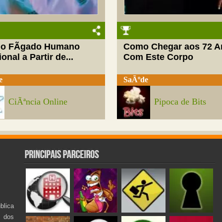
do FÃ­gado Humano
Como Chegar aos 72 A
onal a Partir de...
Com Este Corpo
e
SaÃºde
CiÃªncia Online
Pipoca de Bits
lica
s dos