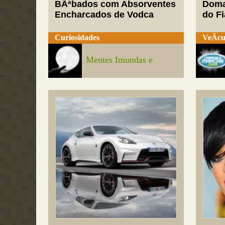
BÃªbados com Absorventes
Doma
Encharcados de Vodca
do Fi
Curiosidades
VeÃ­cu
Mentes Imundas e