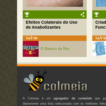
Efeitos Colaterais do Uso
Cria
de Anabolizantes
Funci
SaÃºde
SaÃºd
O Buteco da Net
A Colmeia é um
agregador de conteúdo
que pub
diariamente uma lista selecionada com os melhores link