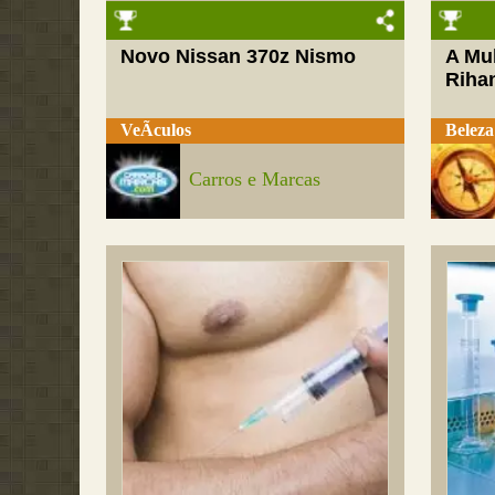
Novo Nissan 370z Nismo
A Mul
Riha
VeÃ­culos
Beleza
Carros e Marcas