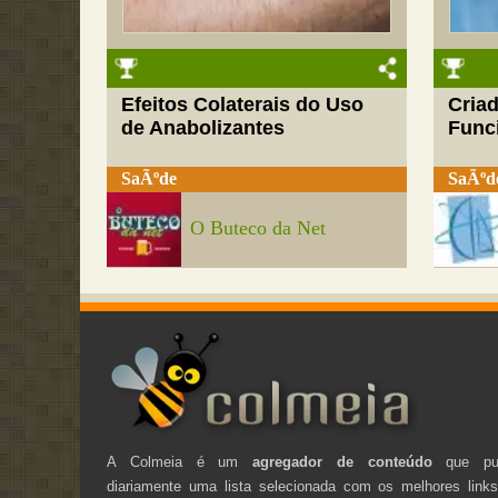
Efeitos Colaterais do Uso
Cria
de Anabolizantes
Funci
SaÃºde
SaÃºd
O Buteco da Net
A Colmeia é um
agregador de conteúdo
que pub
diariamente uma lista selecionada com os melhores link