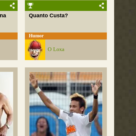
 na
Quanto Custa?
Humor
O Loxa