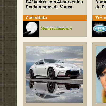
BÃªbados com Absorventes
Doma
Encharcados de Vodca
do Fi
Curiosidades
VeÃ­cu
Mentes Imundas e