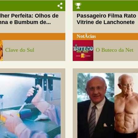
her Perfeita: Olhos de
Passageiro Filma Rato
nna e Bumbum de...
Vitrine de Lanchonete
NotÃ­cias
Clave do Sul
O Buteco da Net