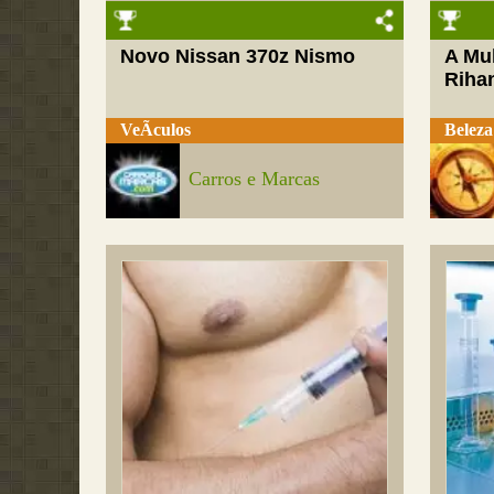
Novo Nissan 370z Nismo
A Mul
Riha
VeÃ­culos
Beleza
Carros e Marcas