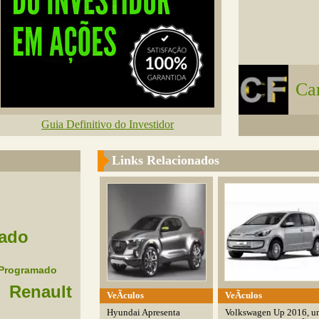
Ca
Guia Definitivo do Investidor
Links Relacionados
ado
Programado
Renault
s
VeÃ­culos
VeÃ­culos
Hyundai Apresenta
Volkswagen Up 2016, u