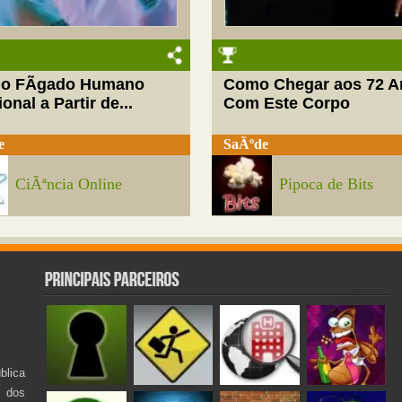
do FÃ­gado Humano
Como Chegar aos 72 A
onal a Partir de...
Com Este Corpo
e
SaÃºde
CiÃªncia Online
Pipoca de Bits
lica
s dos