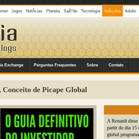
ernet
Jogos
NotÃ­cias
Planeta
SaÃºde
Tecnologia
VeÃ­culos
Adulto
ia Exchange
Perguntas Frequentes
Sobre
Contato
 Conceito de Picape Global
A Renault disse 
partir do dia 15
global programa