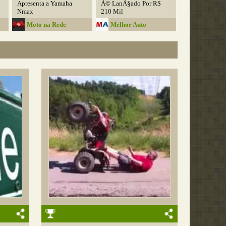
Apresenta a Yamaha
Ã© LanÃ§ado Por R$
Nmax
210 Mil
Moto na Rede
Melhor Auto