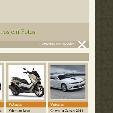
rros em Fotos
Conteúdo Indisponível
VeÃ­culos
VeÃ­culos
m
Valentino Rossi
Chevrolet Camaro 2014