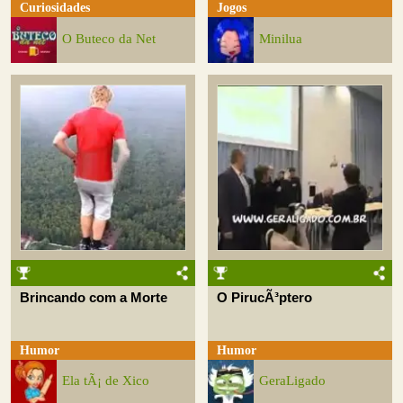
Curiosidades
Jogos
O Buteco da Net
Minilua
Brincando com a Morte
O PirucÃ³ptero
Humor
Humor
Ela tÃ¡ de Xico
GeraLigado