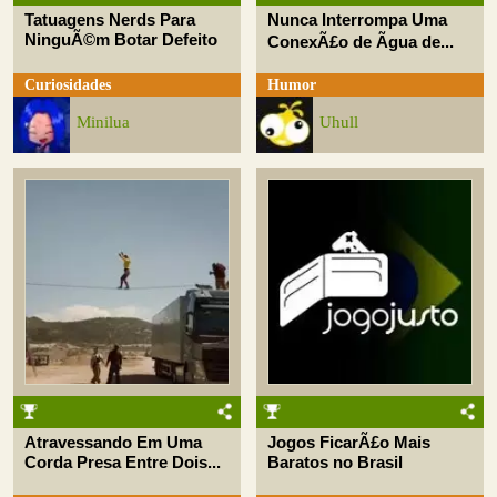
Tatuagens Nerds Para
Nunca Interrompa Uma
NinguÃ©m Botar Defeito
ConexÃ£o de Ãgua de...
Curiosidades
Humor
Minilua
Uhull
Atravessando Em Uma
Jogos FicarÃ£o Mais
Corda Presa Entre Dois...
Baratos no Brasil