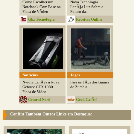
Como Escolher um
Nova Tecnologia
Notebook Com Base na
LanÃ§a Luz Sobre o
Placa de VÃ­deo
Futuro da...
Ghz Tecnologia
Receitas Online
NotÃ­cias
Jogos
Nvidia LanÃ§a a Nova
Para os FÃ£s dos Games
Geforce GTX 1080 -
de Zumbis
Placa de Video...
Central Nerd
Geek CafÃ©
Confira Também Outros Links em Destaque: