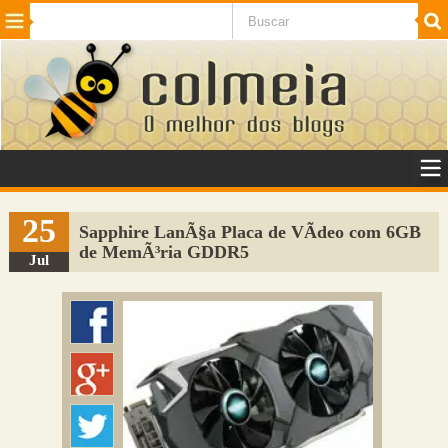
Beleza
Cinema e TV
Curiosidades
Esportes
Humor
Internet
Jogos
NotÃ­cias
Planeta
SaÃºde
Tecnologia
VeÃ­culos
Adulto
Sugerir Link
25
Sapphire LanÃ§a Placa de VÃ­deo com 6GB
de MemÃ³ria GDDR5
Adicionar Blog
Jul
Colmeia Exchange
Perguntas Frequentes
Sobre
Contato