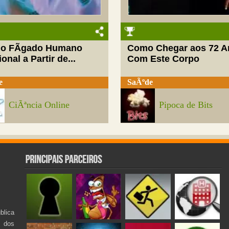
do FÃ­gado Humano
Como Chegar aos 72 A
onal a Partir de...
Com Este Corpo
e
SaÃºde
CiÃªncia Online
Pipoca de Bits
lica
s dos