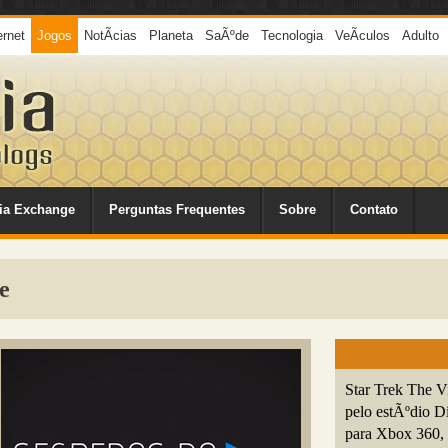
ernet
Jogos
NotÃ­cias
Planeta
SaÃºde
Tecnologia
VeÃ­culos
Adulto
ia Exchange
Perguntas Frequentes
Sobre
Contato
e
Star Trek The V
pelo estÃºdio D
para Xbox 360, 