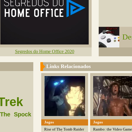
De
Segredos do Home Office 2020
Links Relacionados
Trek
The
Spock
Jogos
Jogos
Rise of The Tomb Raider
Rambo: the Video Game