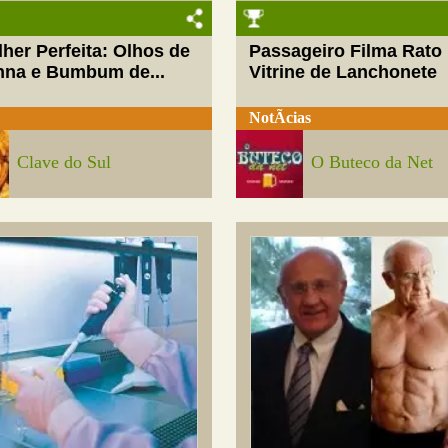
her Perfeita: Olhos de
Passageiro Filma Rato
nna e Bumbum de...
Vitrine de Lanchonete
NotÃ­cias
Clave do Sul
O Buteco da Net