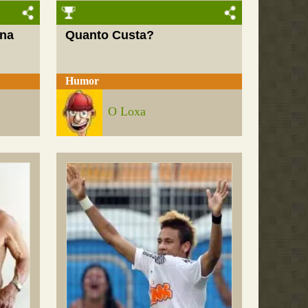
 na
Quanto Custa?
Humor
O Loxa