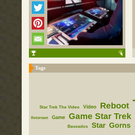
Tags
Reboot
Video
Star Trek The Video
Game Star Trek
Game
Retornam
Star
Gorns
Baseados