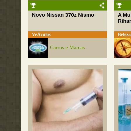
Novo Nissan 370z Nismo
A Mul
Riha
VeÃ­culos
Beleza
Carros e Marcas