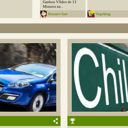
Ganhou VÃ­deo de 13
Minutos na...
Kozure-San
Sogeking