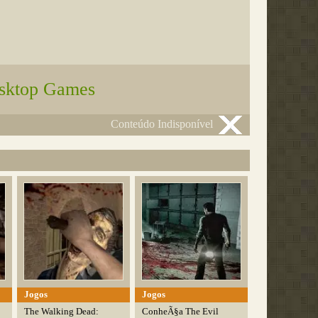
sktop Games
Conteúdo Indisponível
Jogos
Jogos
The Walking Dead:
ConheÃ§a The Evil