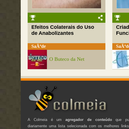
Efeitos Colaterais do Uso
Cria
de Anabolizantes
Funci
SaÃºde
SaÃºd
O Buteco da Net
A Colmeia é um
agregador de conteúdo
que pub
diariamente uma lista selecionada com os melhores link