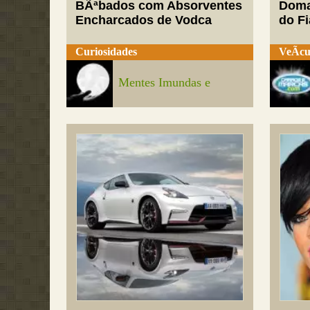
BÃªbados com Absorventes
Doma
Encharcados de Vodca
do Fi
Curiosidades
VeÃ­cu
Mentes Imundas e