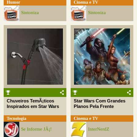
Humor
Cinema e TV
Sintoniza
Sintoniza
Chuveiros TemÃ¡ticos
Star Wars Com Grandes
Inspirados em Star Wars
Planos Pela Frente
Tecnologia
Cinema e TV
Se Informe JÃ¡!
InterNerdZ