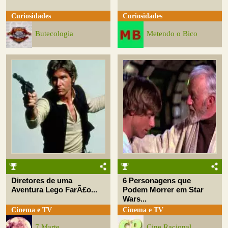
Curiosidades
Curiosidades
Butecologia
Metendo o Bico
Diretores de uma
6 Personagens que
Aventura Lego FarÃ£o...
Podem Morrer em Star
Wars...
Cinema e TV
Cinema e TV
7 Marte
Cine Racional