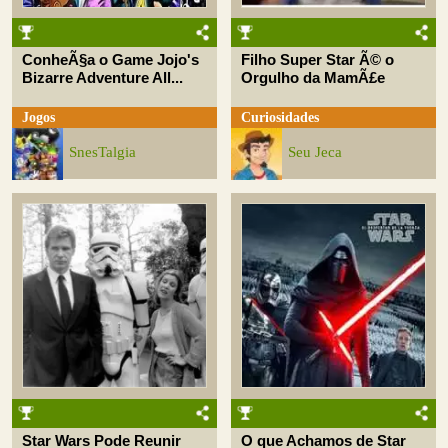
ConheÃ§a o Game Jojo's
Filho Super Star Ã© o
Bizarre Adventure All...
Orgulho da MamÃ£e
Jogos
Curiosidades
SnesTalgia
Seu Jeca
Star Wars Pode Reunir
O que Achamos de Star