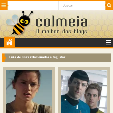
Beleza
Cinema e TV
Curiosidades
Esportes
Humor
Internet
Jogos
NotÃ­cias
Planeta
SaÃºde
Tecnologia
VeÃ­culos
Adulto
Sugerir Link
Lista de links relacionados a tag '
star
'
Adicionar Blog
Colmeia Exchange
Perguntas Frequentes
Sobre
Contato