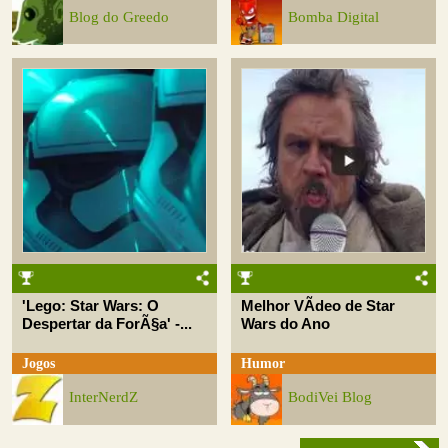
Blog do Greedo
Bomba Digital
'Lego: Star Wars: O
Melhor VÃ­deo de Star
Despertar da ForÃ§a' -...
Wars do Ano
Jogos
Humor
InterNerdZ
BodiVei Blog