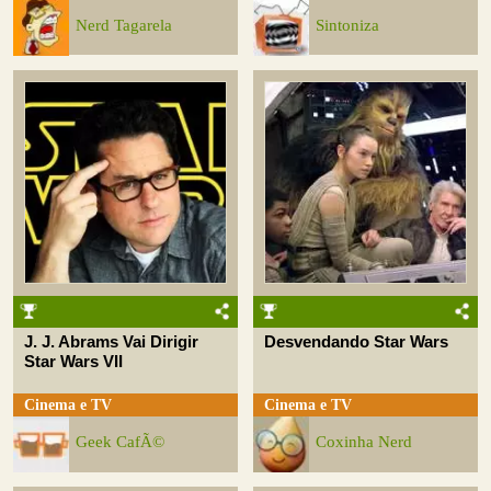
Nerd Tagarela
Sintoniza
J. J. Abrams Vai Dirigir
Desvendando Star Wars
Star Wars VII
Cinema e TV
Cinema e TV
Geek CafÃ©
Coxinha Nerd