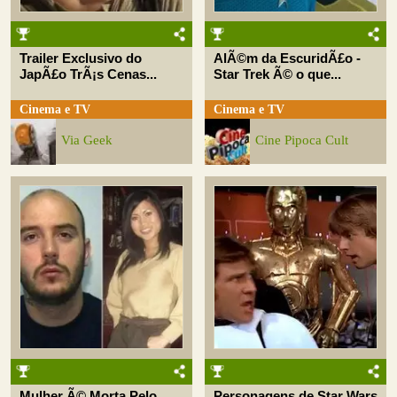
Trailer Exclusivo do
AlÃ©m da EscuridÃ£o -
JapÃ£o TrÃ¡s Cenas...
Star Trek Ã© o que...
Cinema e TV
Cinema e TV
Via Geek
Cine Pipoca Cult
Mulher Ã© Morta Pelo
Personagens de Star Wars