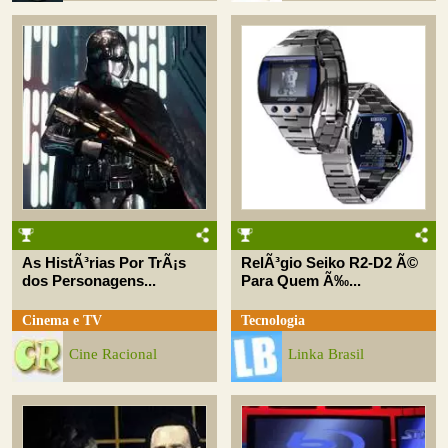
As HistÃ³rias Por TrÃ¡s
RelÃ³gio Seiko R2-D2 Ã©
dos Personagens...
Para Quem Ã‰...
Cinema e TV
Tecnologia
Cine Racional
Linka Brasil