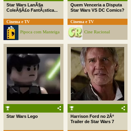
Star Wars LanÃ§a
Quem Venceria a Disputa
ColeÃ§Ã£o FantÃ¡stica...
Star Wars VS DC Comics?
Cinema e TV
Cinema e TV
Pipoca com Manteiga
Cine Racional
Star Wars Lego
Harrison Ford no 2Âº
Trailer de Star Wars 7