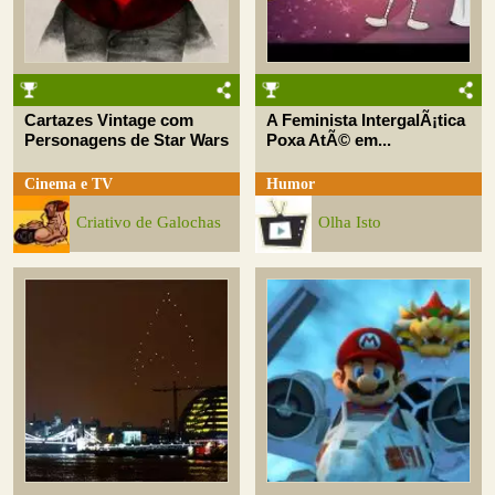
Cartazes Vintage com
A Feminista IntergalÃ¡tica
Personagens de Star Wars
Poxa AtÃ© em...
Cinema e TV
Humor
Criativo de Galochas
Olha Isto