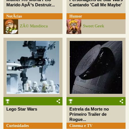
Marido ApÃ³s Destruir...
Cantando 'Call Me Maybe'
NotÃ­cias
Humor
ZÃ© Mandioca
Sweet Geek
Lego Star Wars
Estrela da Morte no
Primeiro Trailer de
Rogue...
Curiosidades
Cinema e TV