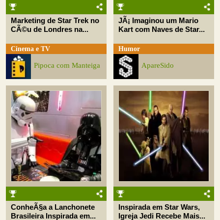
Marketing de Star Trek no
JÃ¡ Imaginou um Mario
CÃ©u de Londres na...
Kart com Naves de Star...
Cinema e TV
Humor
Pipoca com Manteiga
ApareSido
ConheÃ§a a Lanchonete
Inspirada em Star Wars,
Brasileira Inspirada em...
Igreja Jedi Recebe Mais...