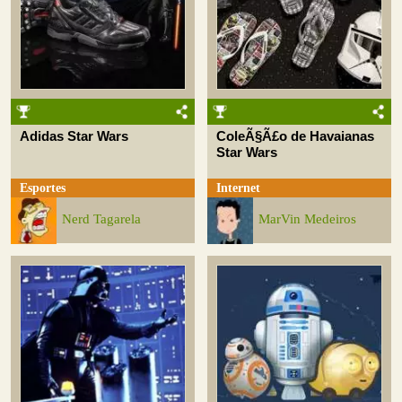
Adidas Star Wars
ColeÃ§Ã£o de Havaianas
Star Wars
Esportes
Internet
Nerd Tagarela
MarVin Medeiros