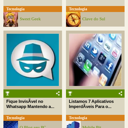
Tecnologia
Tecnologia
Sweet Geek
Clave do Sul
Fique InvisÃ­vel no
Listamos 7 Aplicativos
Whatsapp Mantendo a...
ImperdÃ­veis Para o...
Tecnologia
Tecnologia
O Blog seu PC
Mobile Bit