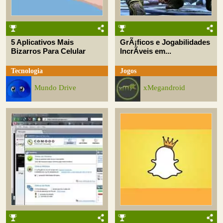
5 Aplicativos Mais
GrÃ¡ficos e Jogabilidades
Bizarros Para Celular
IncrÃ­veis em...
Tecnologia
Jogos
Mundo Drive
xMegandroid