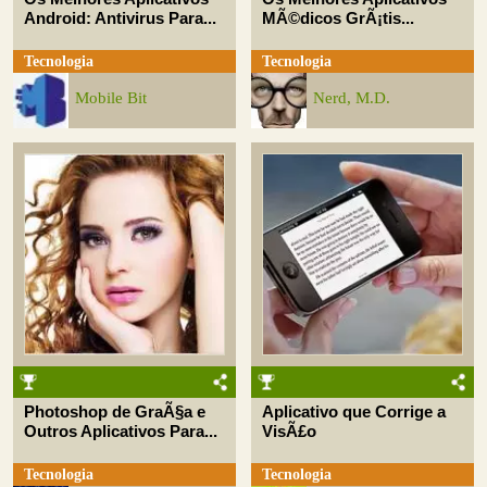
Android: Antivirus Para...
MÃ©dicos GrÃ¡tis...
Tecnologia
Tecnologia
Mobile Bit
Nerd, M.D.
Photoshop de GraÃ§a e
Aplicativo que Corrige a
Outros Aplicativos Para...
VisÃ£o
Tecnologia
Tecnologia