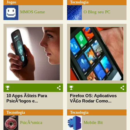
Jogos
Tecnologia
MMOS Game
O Blog seu PC
10 Apps Ãšteis Para
Firefox OS: Aplicativos
PsicÃ³logos e...
VÃ£o Rodar Como...
Tecnologia
Tecnologia
PsicÃ³smica
Mobile Bit