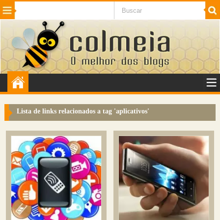
Beleza
Cinema e TV
Curiosidades
Esportes
Humor
Internet
Jogos
NotÃ­cias
Planeta
SaÃºde
Tecnologia
VeÃ­culos
Adulto
Sugerir Link
Lista de links relacionados a tag '
aplicativos
'
Adicionar Blog
Colmeia Exchange
Perguntas Frequentes
Sobre
Contato