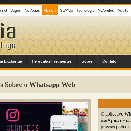
ernet
Jogos
NotÃ­cias
Planeta
SaÃºde
Tecnologia
VeÃ­culos
Adulto
ia Exchange
Perguntas Frequentes
Sobre
Contato
es Sobre o Whatsapp Web
O aplicativo W
usuÃ¡rios depoi
pessoas podem a