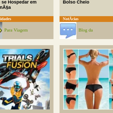
 se Hospedar em
Bolso Cheio
enÃ§a
idades
NotÃ­cias
Para Viagem
Blog da