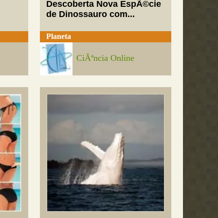
Descoberta Nova EspÃ©cie
de Dinossauro com...
Planeta
CiÃªncia Online