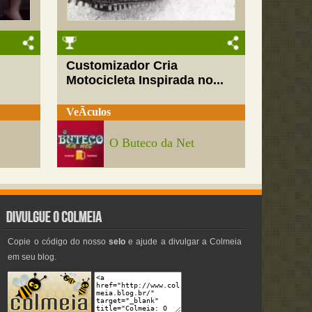
Customizador Cria
Motocicleta Inspirada no...
VeÃ­culos
O Buteco da Net
Copie o código do nosso
selo
e ajude a divulgar a Colmeia
em seu blog.