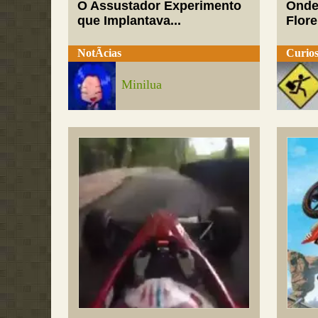
O Assustador Experimento
Onde
que Implantava...
Flor
NotÃ­cias
Curios
Minilua