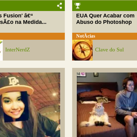
ls Fusion' â€“
EUA Quer Acabar com
rsÃ£o na Medida...
Abuso do Photoshop
NotÃ­cias
InterNerdZ
Clave do Sul