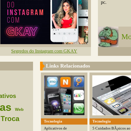
pc.
Mo
Segredos do Instagram com GKAY
Links Relacionados
ativos
as
Web
Troca
Tecnologia
Tecnologia
Aplicativos de
5 Cuidados BÃ¡sicos ao