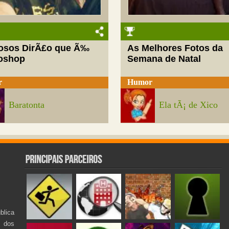
josos DirÃ£o que Ã‰
As Melhores Fotos da
oshop
Semana de Natal
r
Humor
Baratonta
Ela tÃ¡ de Xico
lica
s dos