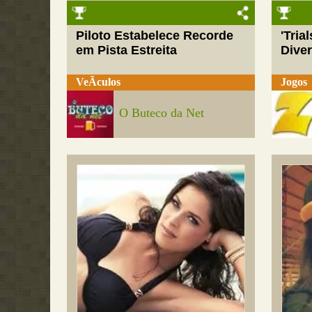
Piloto Estabelece Recorde
'Tria
em Pista Estreita
Dive
VeÃ­culos
Jogos
O Buteco da Net