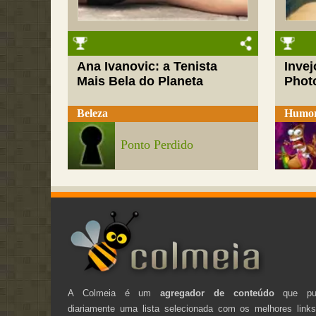
Ana Ivanovic: a Tenista
Inve
Mais Bela do Planeta
Phot
Beleza
Humo
Ponto Perdido
A Colmeia é um
agregador de conteúdo
que pub
diariamente uma lista selecionada com os melhores link