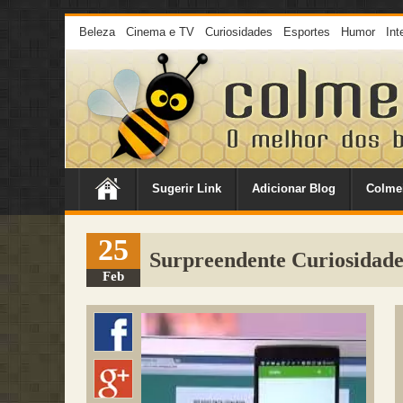
Beleza
Cinema e TV
Curiosidades
Esportes
Humor
Int
Sugerir Link
Adicionar Blog
Colme
25
Surpreendente Curiosidad
Feb