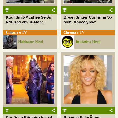
Kodi Smit-Mcphee SerÃ¡
Bryan Singer Confirma 'X-
Noturno em 'X-Men:...
Men: Apocalypse'
Cinema e TV
Cinema e TV
Habitante Nerd
Iniciativa Nerd
Confira o Primeiro Visual
Rihanna EstarÃ¡ em