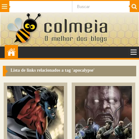
Beleza
Cinema e TV
Curiosidades
Esportes
Humor
Internet
Jogos
NotÃ­cias
Planeta
SaÃºde
Tecnologia
VeÃ­culos
Adulto
Sugerir Link
Lista de links relacionados a tag '
apocalypse
'
Adicionar Blog
Colmeia Exchange
Perguntas Frequentes
Sobre
Contato