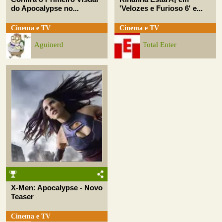
do Apocalypse no...
'Velozes e Furioso 6' e...
Cinema e TV
Cinema e TV
Aguinerd
Total Enter
X-Men: Apocalypse - Novo
Teaser
Cinema e TV