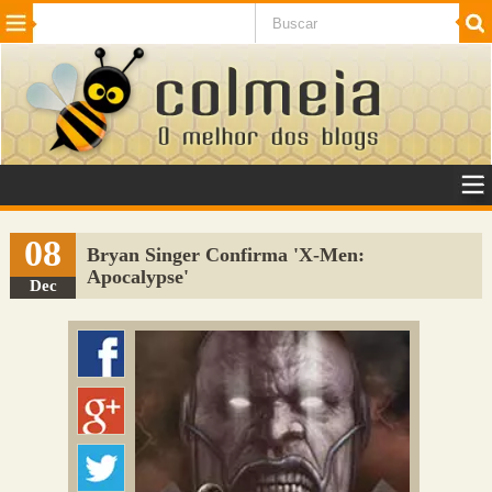
Beleza
Cinema e TV
Curiosidades
Esportes
Humor
Internet
Jogos
NotÃ­cias
Planeta
SaÃºde
Tecnologia
VeÃ­culos
Adulto
Sugerir Link
08
Bryan Singer Confirma 'X-Men:
Apocalypse'
Adicionar Blog
Dec
Colmeia Exchange
Perguntas Frequentes
Sobre
Contato