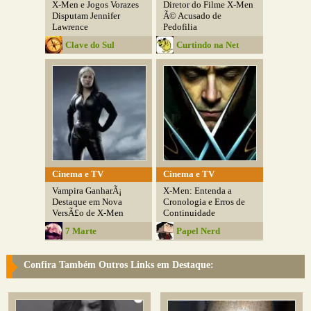
X-Men e Jogos Vorazes
Diretor do Filme X-Men
Disputam Jennifer
Ã© Acusado de
Lawrence
Pedofilia
Clave do Sul
Curtindo na Net
Cinema e TV
Cinema e TV
Vampira GanharÃ¡
X-Men: Entenda a
Destaque em Nova
Cronologia e Erros de
VersÃ£o de X-Men
Continuidade
7 Marte
Papel Nerd
Confira Também Outros Links em Destaque: