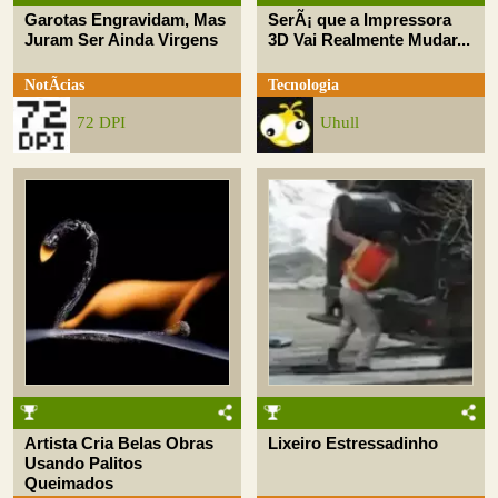
Garotas Engravidam, Mas
SerÃ¡ que a Impressora
Juram Ser Ainda Virgens
3D Vai Realmente Mudar...
NotÃ­cias
Tecnologia
72 DPI
Uhull
Artista Cria Belas Obras
Lixeiro Estressadinho
Usando Palitos
Queimados