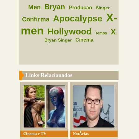
Bryan
Men
Producao
Singer
X-
Apocalypse
Confirma
men
Hollywood
X
Temos
Cinema
Bryan Singer
Links Relacionados
Cinema e TV
NotÃ­cias