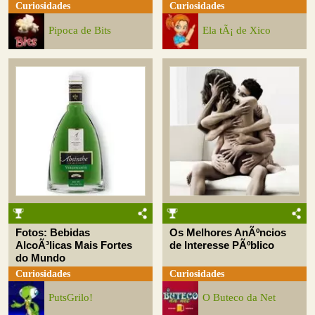
Curiosidades
Curiosidades
Pipoca de Bits
Ela tÃ¡ de Xico
Fotos: Bebidas
Os Melhores AnÃºncios
AlcoÃ³licas Mais Fortes
de Interesse PÃºblico
do Mundo
Curiosidades
Curiosidades
PutsGrilo!
O Buteco da Net