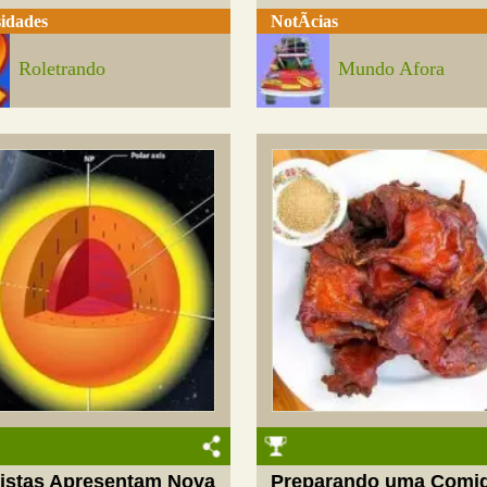
idades
NotÃ­cias
Roletrando
Mundo Afora
tistas Apresentam Nova
Preparando uma Comi