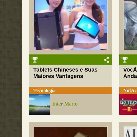
Tablets Chineses e Suas
VocÃ
Maiores Vantagens
Andar
Tecnologia
NotÃ­c
Inter Mario