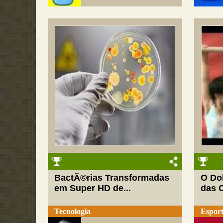
BactÃ©rias Transformadas
O Do
em Super HD de...
das 
Tecnologia
Esport