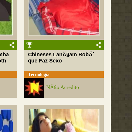
mba
Chineses LanÃ§am RobÃ´
oth
que Faz Sexo
Tecnologia
NÃ£o Acredito