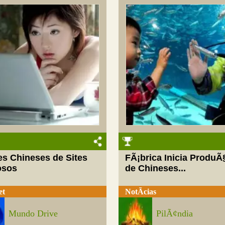
es Chineses de Sites
FÃ¡brica Inicia Produ
osos
de Chineses...
et
NotÃ­cias
Mundo Drive
PilÃ¢ndia