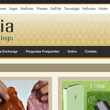
ernet
Jogos
NotÃ­cias
Planeta
SaÃºde
Tecnologia
VeÃ­culos
Adulto
a Exchange
Perguntas Frequentes
Sobre
Contato