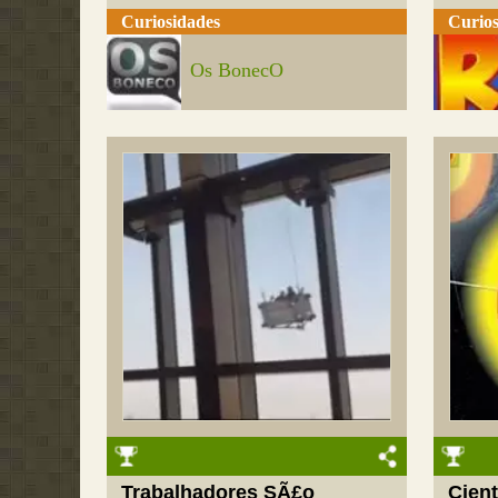
Curiosidades
Curios
Os BonecO
Trabalhadores SÃ£o
Cien