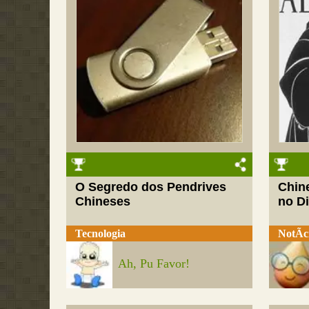
O Segredo dos Pendrives
Chin
Chineses
no Di
Tecnologia
NotÃ­c
Ah, Pu Favor!