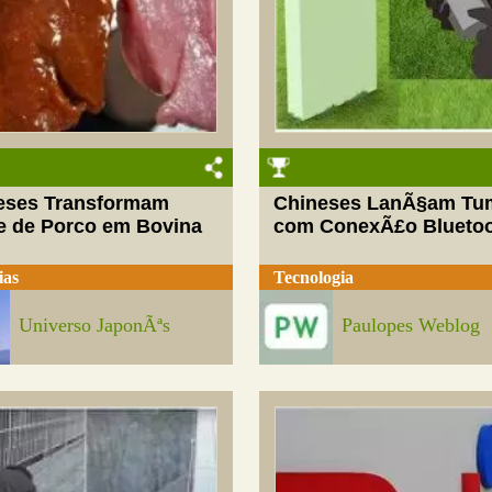
eses Transformam
Chineses LanÃ§am Tu
e de Porco em Bovina
com ConexÃ£o Blueto
ias
Tecnologia
Universo JaponÃªs
Paulopes Weblog