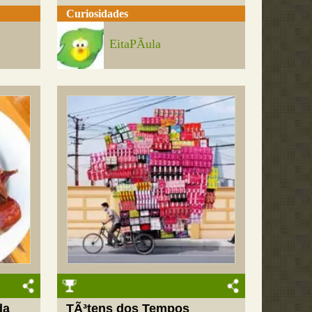
Curiosidades
EitaPÃ­ula
da
TÃ³tens dos Tempos