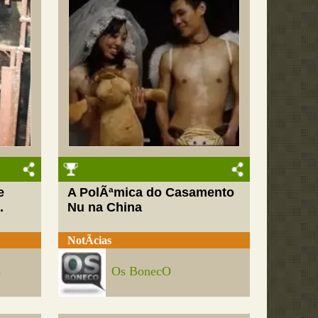
e
A PolÃªmica do Casamento
.
Nu na China
NotÃ­cias
s
Os BonecO