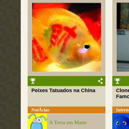
Peixes Tatuados na China
Clon
Fam
NotÃ­cias
Intern
A Terra em Marte