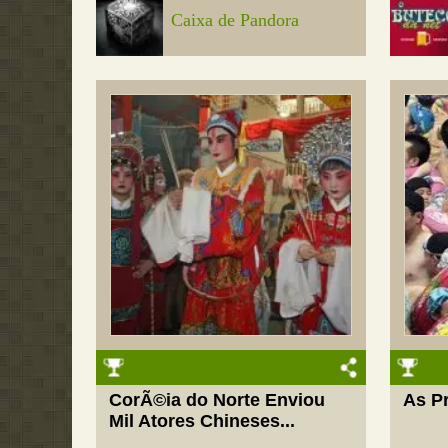
Caixa de Pandora
CorÃ©ia do Norte Enviou
As P
Mil Atores Chineses...