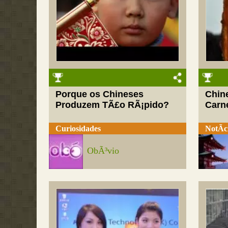
Porque os Chineses
Chin
Produzem TÃ£o RÃ¡pido?
Carn
Curiosidades
NotÃ­c
ObÃ³vio