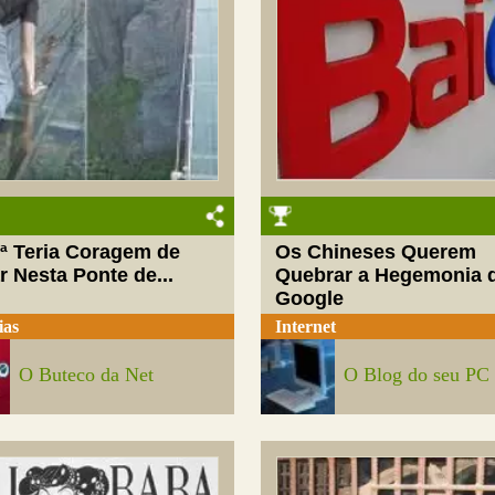
ª Teria Coragem de
Os Chineses Querem
 Nesta Ponte de...
Quebrar a Hegemonia 
Google
ias
Internet
O Buteco da Net
O Blog do seu PC