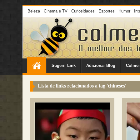
Beleza
Cinema e TV
Curiosidades
Esportes
Humor
Int
Sugerir Link
Adicionar Blog
Colmei
Lista de links relacionados a tag '
chineses
'