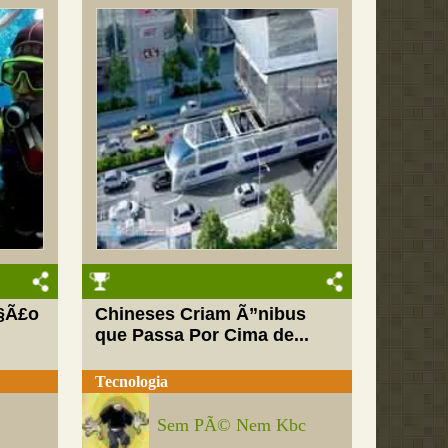
Ã§Ã£o
Chineses Criam Ã”nibus
que Passa Por Cima de...
Tecnologia
Sem PÃ© Nem Kbc