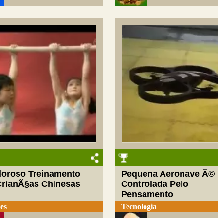
loroso Treinamento
Pequena Aeronave Ã©
CrianÃ§as Chinesas
Controlada Pelo
Pensamento
es
Tecnologia