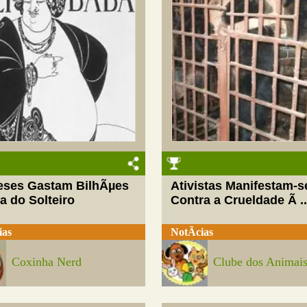
eses Gastam BilhÃµes
Ativistas Manifestam-s
a do Solteiro
Contra a Crueldade Ã ..
ias
NotÃ­cias
Coxinha Nerd
Clube dos Animai