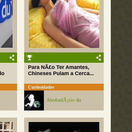
Para NÃ£o Ter Amantes,
do
Chineses Pulam a Cerca...
Curiosidades
AbobadÃ¡rio da