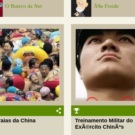
O Buteco da Net
Ã‰ Froide
raias da China
Treinamento Militar do
ExÃ©rcito ChinÃªs