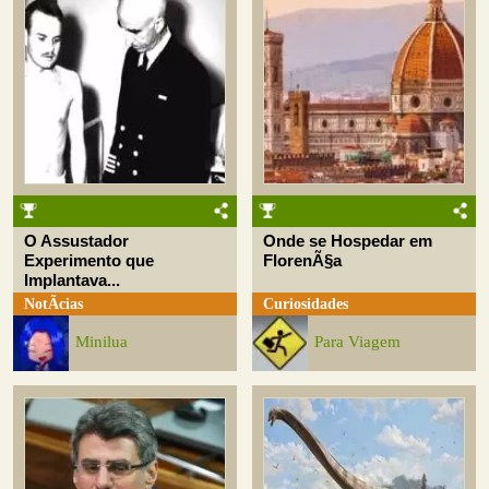
O Assustador
Onde se Hospedar em
Experimento que
FlorenÃ§a
Implantava...
NotÃ­cias
Curiosidades
Minilua
Para Viagem