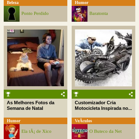
Beleza
Humor
Ponto Perdido
Baratonta
As Melhores Fotos da
Customizador Cria
Semana de Natal
Motocicleta Inspirada no...
Humor
VeÃ­culos
Ela tÃ¡ de Xico
O Buteco da Net