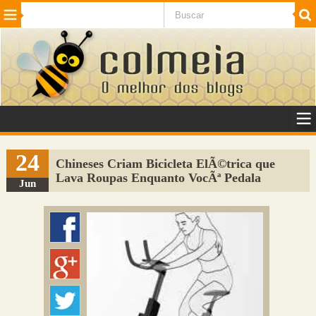
Beleza
Cinema e TV
Curiosidades
Esportes
Humor
Internet
Jogos
NotÃ­cias
Planeta
SaÃºde
Tecnologia
VeÃ­culos
Adulto
Sugerir Link
24
Chineses Criam Bicicleta ElÃ©trica que
Lava Roupas Enquanto VocÃª Pedala
Adicionar Blog
Jun
Colmeia Exchange
Perguntas Frequentes
Sobre
Contato