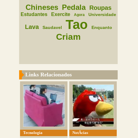
Chineses
Pedala
Roupas
Estudantes
Exercite
Universidade
Agora
Tao
Lava
Saudavel
Enquanto
Criam
Links Relacionados
Tecnologia
NotÃ­cias