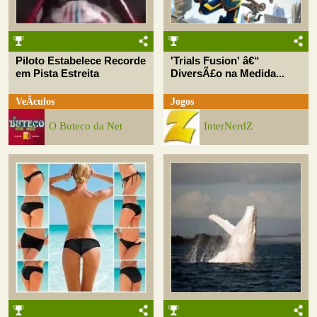
Piloto Estabelece Recorde
'Trials Fusion' â€“
em Pista Estreita
DiversÃ£o na Medida...
VeÃ­culos
Jogos
O Buteco da Net
InterNerdZ