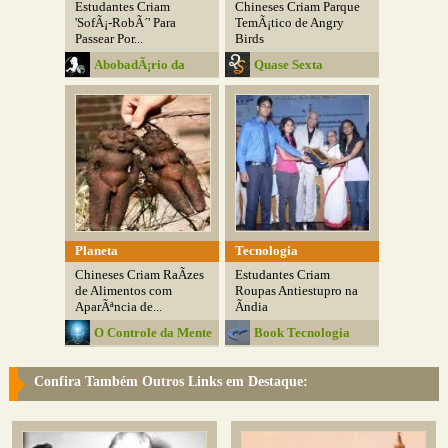
Estudantes Criam
Chineses Criam Parque
'SofÃ¡-RobÃ´' Para
TemÃ¡tico de Angry
Passear Por...
Birds
AbobadÃ¡rio da
Quase Sexta
Media
Planeta
Tecnologia
Chineses Criam RaÃ­zes
Estudantes Criam
de Alimentos com
Roupas Antiestupro na
AparÃªncia de...
Ãndia
O Controle da Mente
Book Tecnologia
Confira Também Outros Links em Destaque: