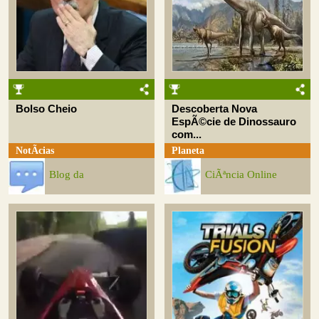
Bolso Cheio
Descoberta Nova
EspÃ©cie de Dinossauro
com...
NotÃ­cias
Planeta
Blog da
CiÃªncia Online