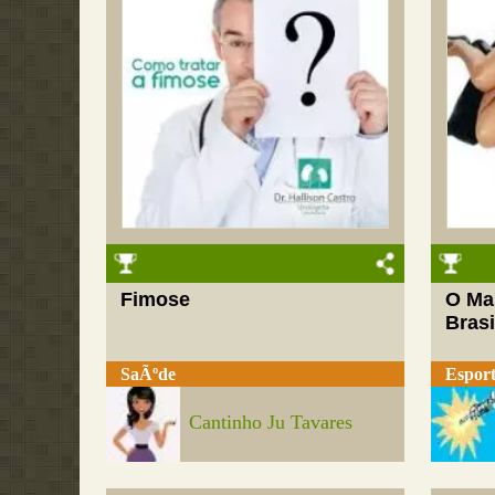
Fimose
O Mai
Brasi
SaÃºde
Esport
Cantinho Ju Tavares