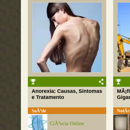
Anorexia: Causas, Sintomas
MÃ¡fi
e Tratamento
Gigan
SaÃºde
NotÃ­c
CiÃªncia Online