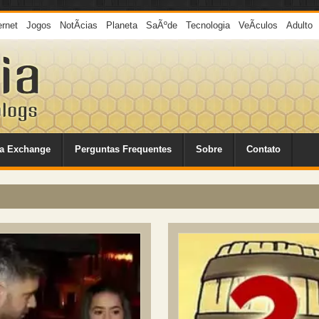
ernet
Jogos
NotÃ­cias
Planeta
SaÃºde
Tecnologia
VeÃ­culos
Adulto
a Exchange
Perguntas Frequentes
Sobre
Contato