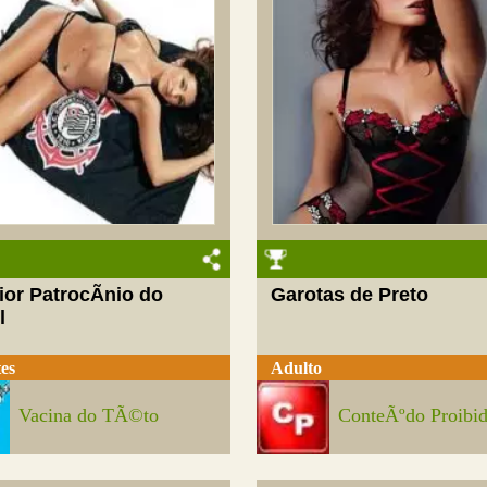
or PatrocÃ­nio do
Garotas de Preto
l
es
Adulto
Vacina do TÃ©to
ConteÃºdo Proibi