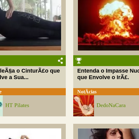
aleÃ§a o CinturÃ£o que
Entenda o Impasse Nuc
ve a Sua...
que Envolve o IrÃ£.
e
NotÃ­cias
HT Pilates
DedoNaCara