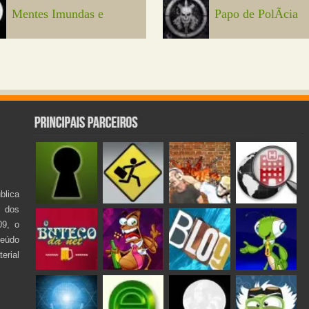
Mentes Imundas e
Papo de PolÃ­cia
lica
s dos
09, o
teúdo
rial