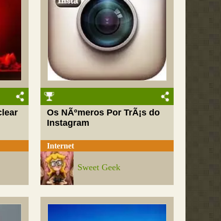
lear
Os NÃºmeros Por TrÃ¡s do
Instagram
Internet
Sweet Geek