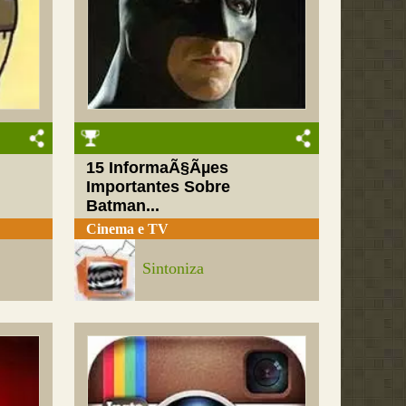
15 InformaÃ§Ãµes
Importantes Sobre
Batman...
Cinema e TV
Sintoniza