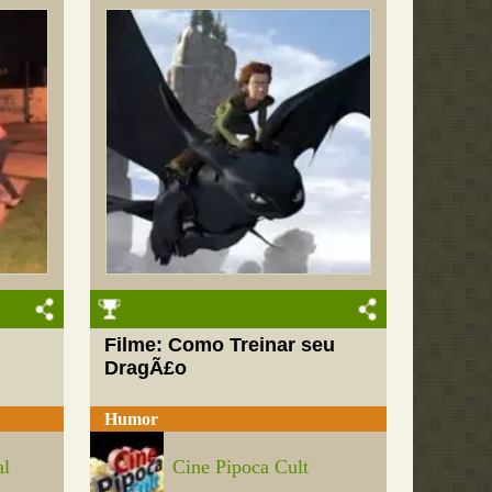
Filme: Como Treinar seu
DragÃ£o
Humor
al
Cine Pipoca Cult