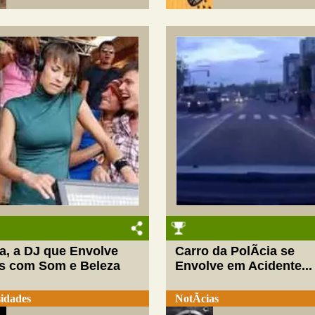
a, a DJ que Envolve
Carro da PolÃ­cia se
s com Som e Beleza
Envolve em Acidente...
idades
NotÃ­cias