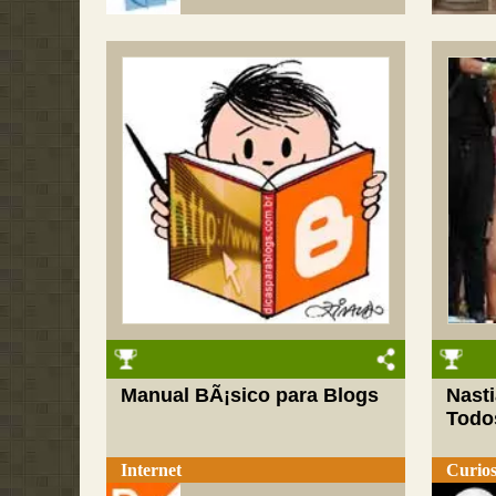
Manual BÃ¡sico para Blogs
Nasti
Todo
Internet
Curios