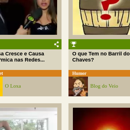
sa Cresce e Causa
O que Tem no Barril do
ªmica nas Redes...
Chaves?
et
Humor
O Loxa
Blog do Veio