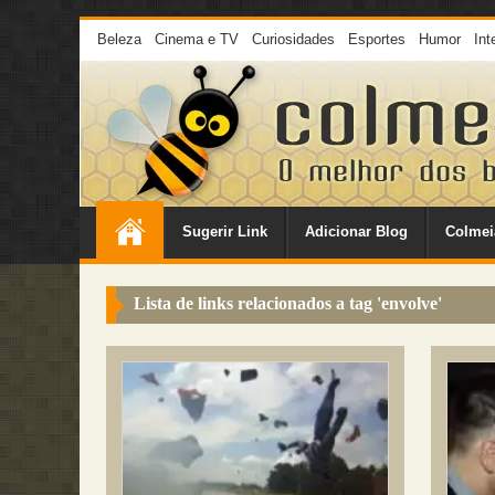
Beleza
Cinema e TV
Curiosidades
Esportes
Humor
Int
Sugerir Link
Adicionar Blog
Colmei
Lista de links relacionados a tag '
envolve
'