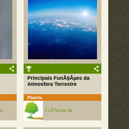
Principais FunÃ§Ãµes da
Atmosfera Terrestre
Planeta
do
CiÃªncias da