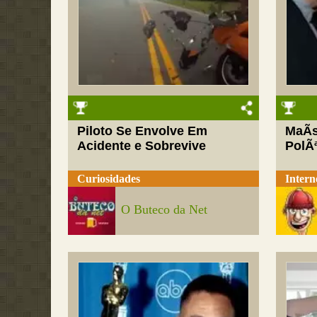
Piloto Se Envolve Em
MaÃ­
Acidente e Sobrevive
PolÃ
Curiosidades
Intern
O Buteco da Net