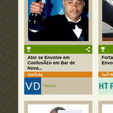
Ator se Envolve em
Fort
ConfusÃ£o em Bar de
Envol
Nova...
NotÃ­cias
SaÃºd
Virtual