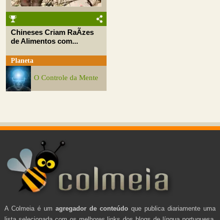
Chineses Criam RaÃ­zes
de Alimentos com...
Planeta
O Controle da Mente
A Colmeia é um
agregador de conteúdo
que publica diariamente uma
lista selecionada com os melhores links dos blogs de língua portuguesa.