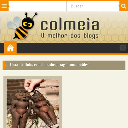
Beleza
Cinema e TV
Curiosidades
Esportes
Humor
Internet
Jogos
NotÃ­cias
Planeta
SaÃºde
Tecnologia
VeÃ­culos
Adulto
Sugerir Link
Lista de links relacionados a tag '
humanoides
'
Adicionar Blog
Colmeia Exchange
Perguntas Frequentes
Sobre
Contato