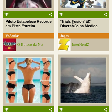
Piloto Estabelece Recorde
'Trials Fusion' â€“
em Pista Estreita
DiversÃ£o na Medida...
VeÃ­culos
Jogos
O Buteco da Net
InterNerdZ