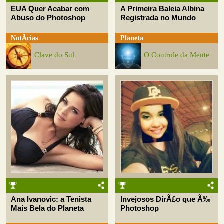
EUA Quer Acabar com
A Primeira Baleia Albina
Abuso do Photoshop
Registrada no Mundo
NotÃ­cias
Planeta
Clave do Sul
O Controle da Mente
Ana Ivanovic: a Tenista
Invejosos DirÃ£o que Ã‰
Mais Bela do Planeta
Photoshop