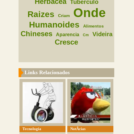
Herbacea
Tuberculo
Onde
Raizes
Criam
Humanoides
Alimentos
Chineses
Videira
Aparencia
Cm
Cresce
Links Relacionados
Tecnologia
NotÃ­cias