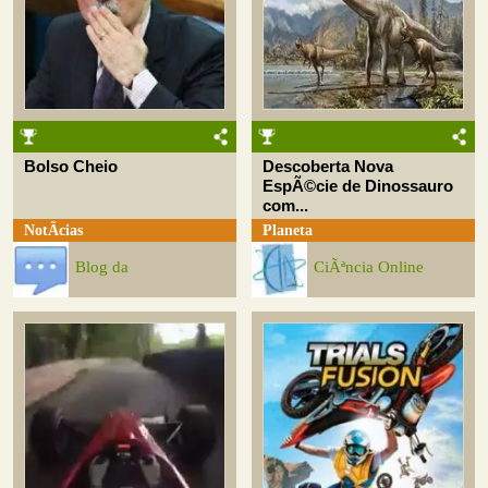
Bolso Cheio
Descoberta Nova
EspÃ©cie de Dinossauro
com...
NotÃ­cias
Planeta
Blog da
CiÃªncia Online