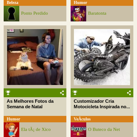
Beleza
Humor
Ponto Perdido
Baratonta
As Melhores Fotos da
Customizador Cria
Semana de Natal
Motocicleta Inspirada no...
Humor
VeÃ­culos
Ela tÃ¡ de Xico
O Buteco da Net