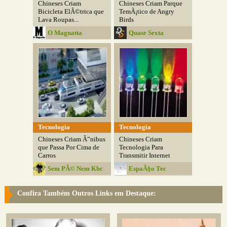
Chineses Criam
Chineses Criam Parque
Bicicleta ElÃ©trica que
TemÃ¡tico de Angry
Lava Roupas...
Birds
O Magnatta
Quase Sexta
Tecnologia
Tecnologia
Chineses Criam Ã”nibus
Chineses Criam
que Passa Por Cima de
Tecnologia Para
Carros
Transmitir Internet
Pela...
Sem PÃ© Nem Kbc
EspaÃ§o Tec
Confira Também Outros Links em Destaque: