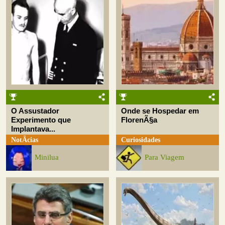
O Assustador
Onde se Hospedar em
Experimento que
FlorenÃ§a
Implantava...
NotÃ­cias
Curiosidades
Minilua
Para Viagem