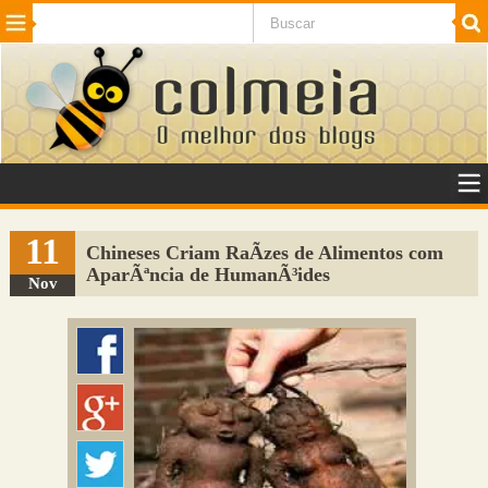
Beleza
Cinema e TV
Curiosidades
Esportes
Humor
Internet
Jogos
NotÃ­cias
Planeta
SaÃºde
Tecnologia
VeÃ­culos
Adulto
Sugerir Link
11
Chineses Criam RaÃ­zes de Alimentos com
AparÃªncia de HumanÃ³ides
Adicionar Blog
Nov
Colmeia Exchange
Perguntas Frequentes
Sobre
Contato