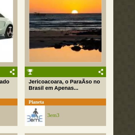
gado
Jericoacoara, o ParaÃ­so no
Brasil em Apenas...
Planeta
3em3