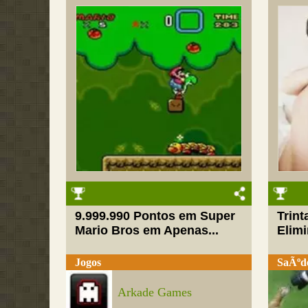
9.999.990 Pontos em Super
Trin
Mario Bros em Apenas...
Elimi
Jogos
SaÃºd
Arkade Games