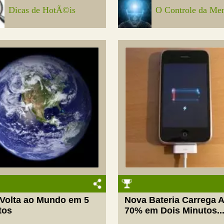
Dicas de HotÃ©is
O Controle da Me
Volta ao Mundo em 5
Nova Bateria Carrega 
tos
70% em Dois Minutos..