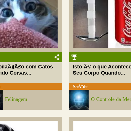
ilaÃ§Ã£o com Gatos
Isto Ã© o que Acontec
do Coisas...
Seu Corpo Quando...
r
SaÃºde
Felinagem
O Controle da Me