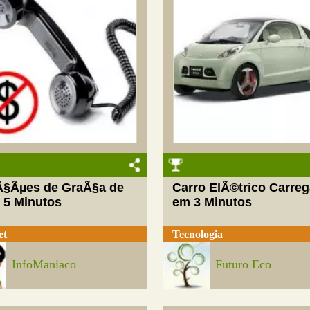
Ã§Ãµes de GraÃ§a de
Carro ElÃ©trico Carre
 5 Minutos
em 3 Minutos
et
Tecnologia
InfoManiaco
Futuro Eco