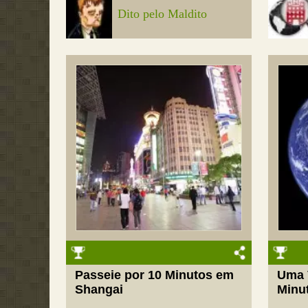
Dito pelo Maldito
Passeie por 10 Minutos em
Uma 
Shangai
Minu