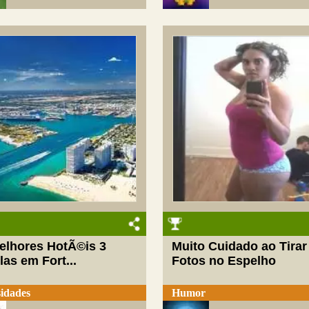
elhores HotÃ©is 3
Muito Cuidado ao Tirar
las em Fort...
Fotos no Espelho
idades
Humor