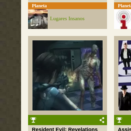
Planeta
Planet
Lugares Insanos
Resident Evil: Revelations
Assi