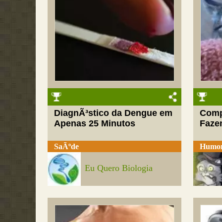
DiagnÃ³stico da Dengue em
Comp
Apenas 25 Minutos
Fazen
SaÃºde
Humo
Eu Quero Biologia