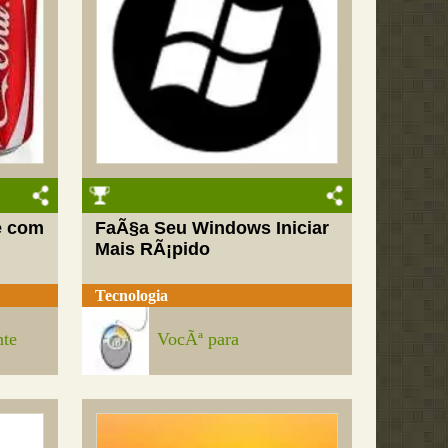
e com
FaÃ§a Seu Windows Iniciar
Mais RÃ¡pido
Tecnologia
nte
VocÃª para