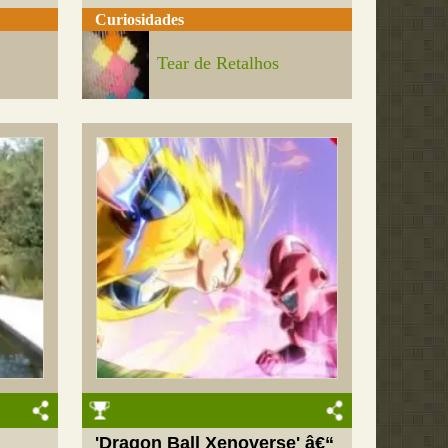
Curiosidades
Tear de Retalhos
'Dragon Ball Xenoverse' â€“