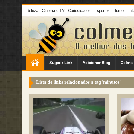
Beleza
Cinema e TV
Curiosidades
Esportes
Humor
Int
Sugerir Link
Adicionar Blog
Colmei
Lista de links relacionados a tag '
minutos
'