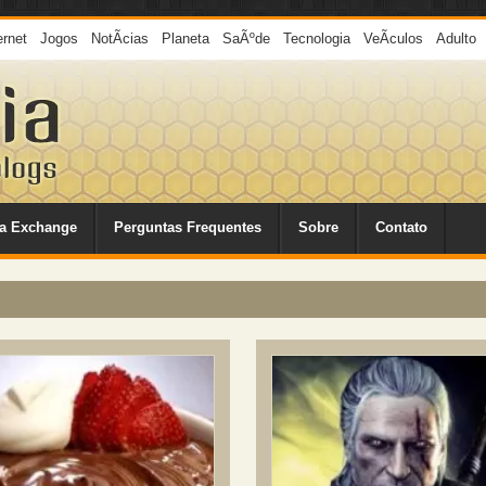
ernet
Jogos
NotÃ­cias
Planeta
SaÃºde
Tecnologia
VeÃ­culos
Adulto
a Exchange
Perguntas Frequentes
Sobre
Contato