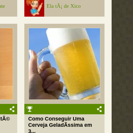
nte
Ela tÃ¡ de Xico
AtÃ©
Como Conseguir Uma
.
Cerveja GeladÃ­ssima em
3...