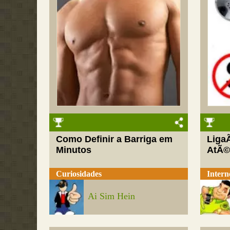
Como Definir a Barriga em
Liga
Minutos
AtÃ©
Curiosidades
Intern
Ai Sim Hein