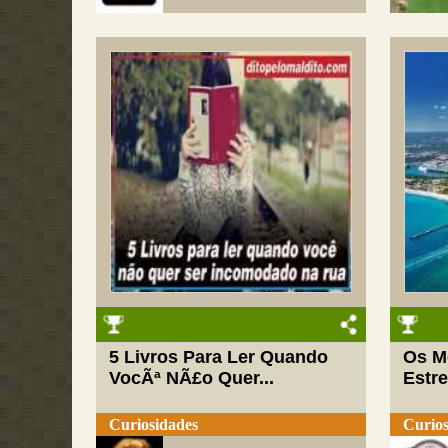
5 Livros Para Ler Quando
Os M
VocÃª NÃ£o Quer...
Estre
Curiosidades
Curios