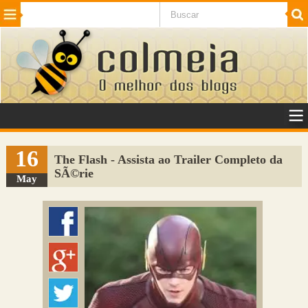
Beleza
Cinema e TV
Curiosidades
Esportes
Humor
Internet
Jogos
NotÃ­cias
Planeta
SaÃºde
Tecnologia
VeÃ­culos
Adulto
Sugerir Link
16
The Flash - Assista ao Trailer Completo da
SÃ©rie
Adicionar Blog
May
Colmeia Exchange
Perguntas Frequentes
Sobre
Contato