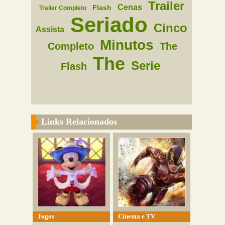
Trailer
Cenas
Flash
Trailer Completo
Seriado
Cinco
Assista
Minutos
Completo
The
The
Serie
Flash
Links Relacionados
Jogos
Cinema e TV