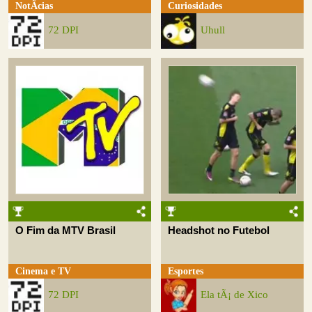
NotÃ­cias
Curiosidades
72 DPI
Uhull
O Fim da MTV Brasil
Headshot no Futebol
Cinema e TV
Esportes
72 DPI
Ela tÃ¡ de Xico