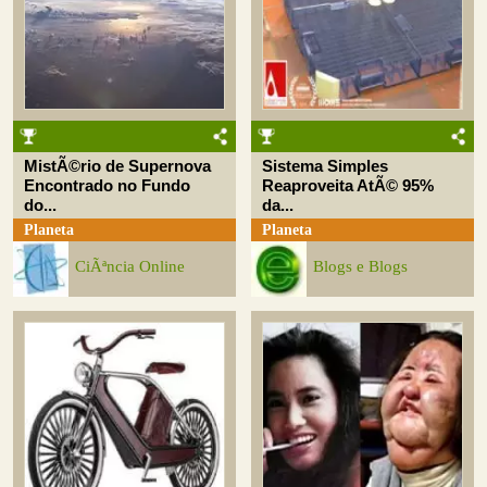
MistÃ©rio de Supernova
Sistema Simples
Encontrado no Fundo
Reaproveita AtÃ© 95%
do...
da...
Planeta
Planeta
CiÃªncia Online
Blogs e Blogs