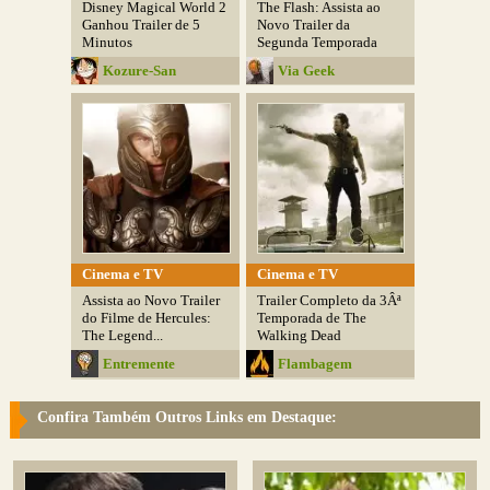
Disney Magical World 2
The Flash: Assista ao
Ganhou Trailer de 5
Novo Trailer da
Minutos
Segunda Temporada
Kozure-San
Via Geek
Cinema e TV
Cinema e TV
Assista ao Novo Trailer
Trailer Completo da 3Âª
do Filme de Hercules:
Temporada de The
The Legend...
Walking Dead
Entremente
Flambagem
Confira Também Outros Links em Destaque: