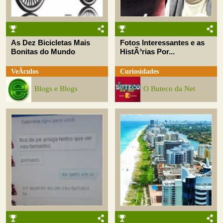
As Dez Bicicletas Mais
Fotos Interessantes e as
Bonitas do Mundo
HistÃ³rias Por...
VeÃ­culos
Curiosidades
Blogs e Blogs
O Buteco da Net