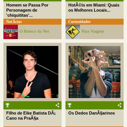
Homem se Passa Por
HotÃ©is em Miami: Quais
Personagem de
os Melhores Locais...
'chiquititas'...
NotÃ­cias
Curiosidades
O Buteco da Net
Para Viagem
Filho de Eike Batista DÃ¡
Os Dedos DanÃ§arinos
Cano na PraÃ§a