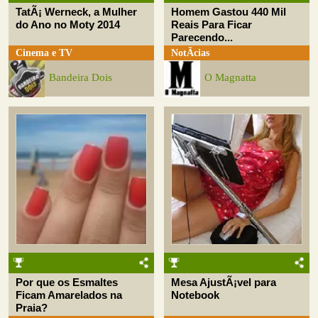
TatÃ¡ Werneck, a Mulher
Homem Gastou 440 Mil
do Ano no Moty 2014
Reais Para Ficar
Parecendo...
Cinema e TV
NotÃ­cias
Bandeira Dois
O Magnatta
Por que os Esmaltes
Mesa AjustÃ¡vel para
Ficam Amarelados na
Notebook
Praia?