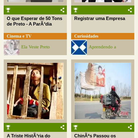
O que Esperar de 50 Tons
Registrar uma Empresa
de Preto - A ParÃ³dia
Cinema e TV
Curiosidades
Ela Veste Preto
Aprendendo a
A Triste HistÃ³ria do
ChinÃªs Passou os