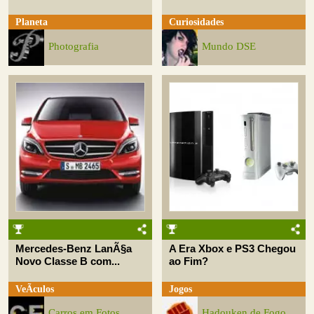
Planeta
Curiosidades
Photografia
Mundo DSE
Mercedes-Benz LanÃ§a
A Era Xbox e PS3 Chegou
Novo Classe B com...
ao Fim?
VeÃ­culos
Jogos
Carros em Fotos
Hadouken de Fogo