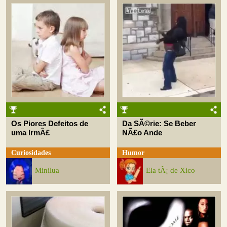
Os Piores Defeitos de
Da SÃ©rie: Se Beber
uma IrmÃ£
NÃ£o Ande
Curiosidades
Humor
Minilua
Ela tÃ¡ de Xico