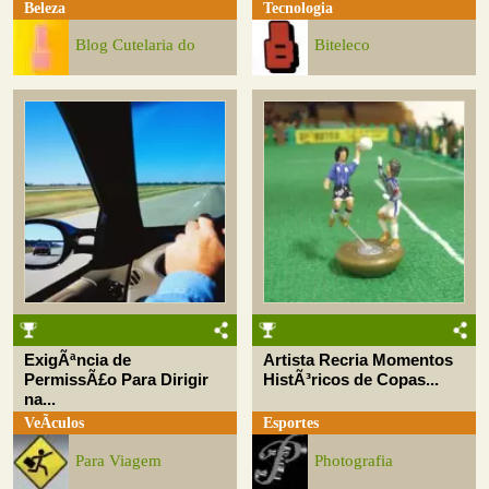
Beleza
Tecnologia
Blog Cutelaria do
Biteleco
ExigÃªncia de
Artista Recria Momentos
PermissÃ£o Para Dirigir
HistÃ³ricos de Copas...
na...
VeÃ­culos
Esportes
Para Viagem
Photografia