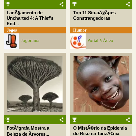
LanÃ§amento de
Top 11 SituaÃ§Ãµes
Uncharted 4: A Thief's
Constrangedoras
End...
Jogos
Humor
Jogorama
Portal VÃ­deo
FotÃ³grafa Mostra a
O MistÃ©rio da Epidemia
do Riso na TanzÃ¢nia
Beleza de Ãrvores...