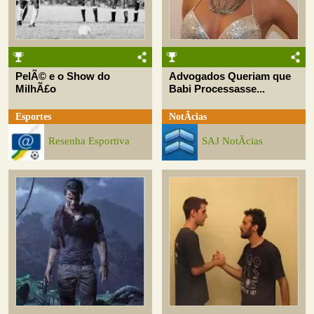
PelÃ© e o Show do
Advogados Queriam que
MilhÃ£o
Babi Processasse...
Esportes
NotÃ­cias
Resenha Esportiva
SAJ NotÃ­cias