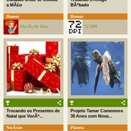
a MÃ£o
BÃªbado
Humor
Humor
Ela tÃ¡ de Xico
72 DPI
Trocando os Presentes de
Projeto Tamar Comemora
Natal que VocÃª...
35 Anos com Nova...
NotÃ­cias
Planeta