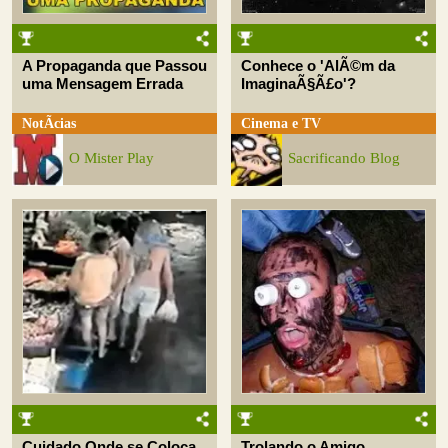
A Propaganda que Passou
Conhece o 'AlÃ©m da
uma Mensagem Errada
ImaginaÃ§Ã£o'?
NotÃ­cias
Cinema e TV
O Mister Play
Sacrificando Blog
Cuidado Onde se Coloca
Trolando o Amigo