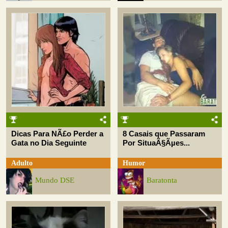
Dicas Para NÃ£o Perder a
8 Casais que Passaram
Gata no Dia Seguinte
Por SituaÃ§Ãµes...
Adulto
Humor
Mundo DSE
Baratonta