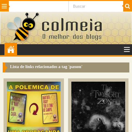
Beleza
Cinema e TV
Curiosidades
Esportes
Humor
Internet
Jogos
NotÃ­cias
Planeta
SaÃºde
Tecnologia
VeÃ­culos
Adulto
Sugerir Link
Lista de links relacionados a tag '
passou
'
Adicionar Blog
Colmeia Exchange
Perguntas Frequentes
Sobre
Contato