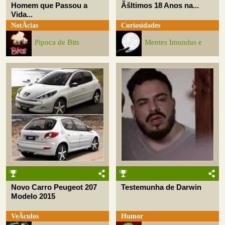
Homem que Passou a
Ãšltimos 18 Anos na...
Vida...
NotÃ­cias
Curiosidades
Pipoca de Bits
Mentes Imundas e
Novo Carro Peugeot 207
Testemunha de Darwin
Modelo 2015
VeÃ­culos
Humor