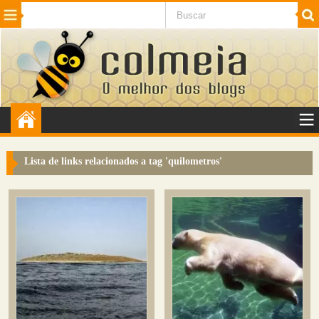
Beleza
Cinema e TV
Curiosidades
Esportes
Humor
Internet
Jogos
NotÃ­cias
Planeta
SaÃºde
Tecnologia
VeÃ­culos
Adulto
Sugerir Link
Lista de links relacionados a tag '
quilometros
'
Adicionar Blog
Colmeia Exchange
Perguntas Frequentes
Sobre
Contato