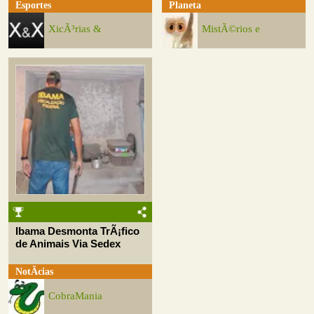
Esportes
Planeta
XicÃ³rias &
MistÃ©rios e
Ibama Desmonta TrÃ¡fico
de Animais Via Sedex
NotÃ­cias
CobraMania