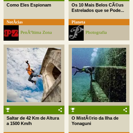
Como Eles Espionam
Os 10 Mais Belos CÃ©us
Estrelados que se Pode...
NotÃ­cias
Planeta
PenÃºltima Zona
Photografia
Saltar de 42 Km de Altura
O MistÃ©rio da Ilha de
a 1500 Km/h
Yonaguni