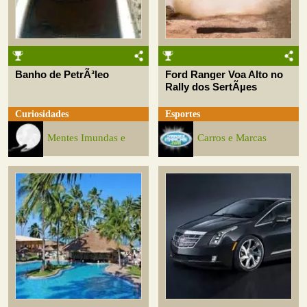
Banho de PetrÃ³leo
Ford Ranger Voa Alto no
Rally dos SertÃµes
Curiosidades
Esportes
Mentes Imundas e
Carros e Marcas