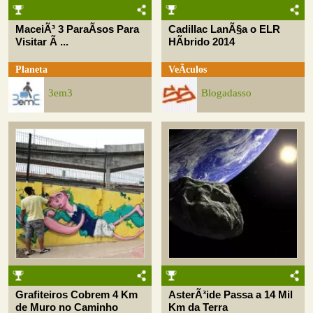
MaceiÃ³ 3 ParaÃ­sos Para
Cadillac LanÃ§a o ELR
Visitar Ã ...
HÃ­brido 2014
Planeta
VeÃ­culos
3em3
Blogadasso
Grafiteiros Cobrem 4 Km
AsterÃ³ide Passa a 14 Mil
de Muro no Caminho
Km da Terra