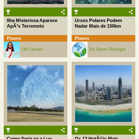
Ilha Misteriosa Aparece
Ursos Polares Podem
ApÃ³s Terremoto
Nadar Mais de 150km
Planeta
Planeta
Oh Chesus
Eu Quero Biologia
Como Seria se a Lua
Os 12 HotÃ©is Mais