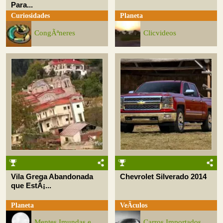
Para...
Curiosidades
Planeta
CongÃªneres
Clicvideos
Vila Grega Abandonada
Chevrolet Silverado 2014
que EstÃ¡...
Planeta
VeÃ­culos
Mentes Imundas e
Carros Importados