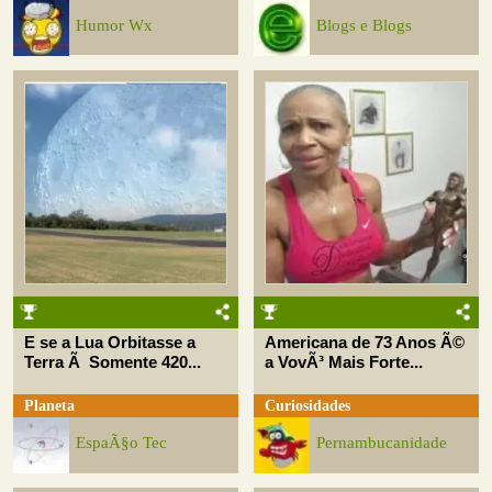
Humor Wx
Blogs e Blogs
E se a Lua Orbitasse a
Americana de 73 Anos Ã©
Terra Ã Somente 420...
a VovÃ³ Mais Forte...
Planeta
Curiosidades
EspaÃ§o Tec
Pernambucanidade