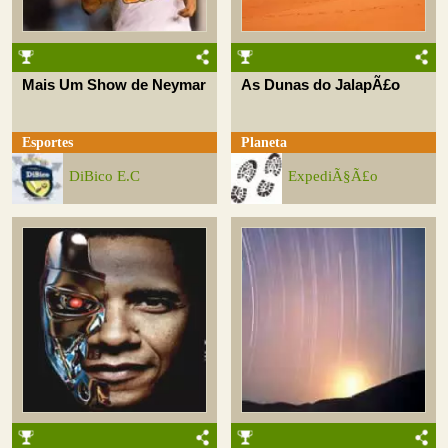
Mais Um Show de Neymar
As Dunas do JalapÃ£o
Esportes
Planeta
DiBico E.C
ExpediÃ§Ã£o