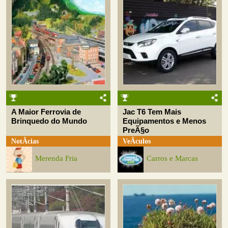
A Maior Ferrovia de
Jac T6 Tem Mais
Brinquedo do Mundo
Equipamentos e Menos
PreÃ§o
NotÃ­cias
VeÃ­culos
Merenda Fria
Carros e Marcas