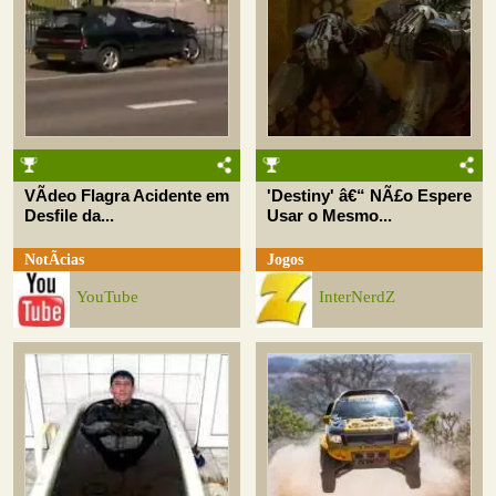
VÃ­deo Flagra Acidente em
'Destiny' â€“ NÃ£o Espere
Desfile da...
Usar o Mesmo...
NotÃ­cias
Jogos
YouTube
InterNerdZ