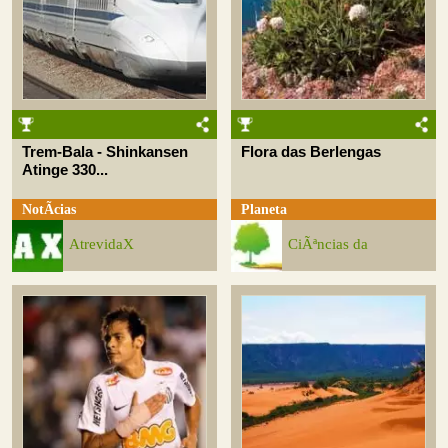
Trem-Bala - Shinkansen
Flora das Berlengas
Atinge 330...
NotÃ­cias
Planeta
AtrevidaX
CiÃªncias da