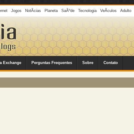
ernet
Jogos
NotÃ­cias
Planeta
SaÃºde
Tecnologia
VeÃ­culos
Adulto
a Exchange
Perguntas Frequentes
Sobre
Contato