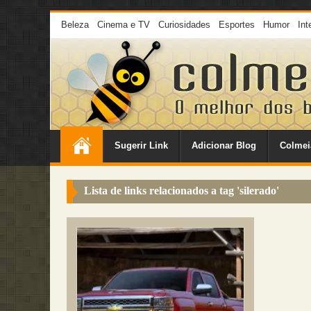
Beleza
Cinema e TV
Curiosidades
Esportes
Humor
Int
Sugerir Link
Adicionar Blog
Colmei
Lista de links relacionados a tag '
silerado
'