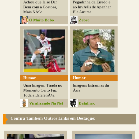
Achou que Ia se Dar
Pegadinha da Errado e
Bem com a Gostosa,
ao InvÃ©s de Apanhar
Mais NÃ£o
Ele Arruma...
O Muito Bobo
Zebro
Humor
Humor
Uma Imagem Tirada no
Imagens Estranhas da
Momento Certo Faz
Ãsia
Toda a DiferenÃ§a
Viralizando Na Net
Batalhax
Confira Também Outros Links em Destaque: