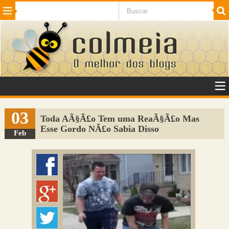
Beleza
Cinema e TV
Curiosidades
Esportes
Humor
Internet
Jogos
NotÃ­cias
Planeta
SaÃºde
Tecnologia
VeÃ­culos
Adulto
Sugerir Link
03
Toda AÃ§Ã£o Tem uma ReaÃ§Ã£o Mas
Esse Gordo NÃ£o Sabia Disso
Adicionar Blog
Feb
Colmeia Exchange
Perguntas Frequentes
Sobre
Contato