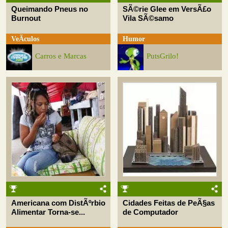
Queimando Pneus no
SÃ©rie Glee em VersÃ£o
Burnout
Vila SÃ©samo
VeÃ­culos
Humor
Carros e Marcas
PutsGrilo!
Americana com DistÃºrbio
Cidades Feitas de PeÃ§as
Alimentar Torna-se...
de Computador