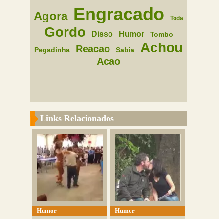
Engracado
Agora
Toda
Gordo
Disso
Humor
Tombo
Achou
Reacao
Pegadinha
Sabia
Acao
Links Relacionados
Humor
Humor