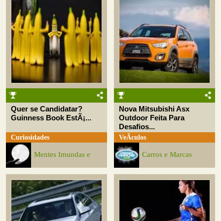
Quer se Candidatar?
Nova Mitsubishi Asx
Guinness Book EstÃ¡...
Outdoor Feita Para
Desafios...
Curiosidades
VeÃ­culos
Mentes Imundas e
Carros e Marcas