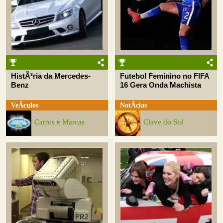
HistÃ³ria da Mercedes-
Futebol Feminino no FIFA
Benz
16 Gera Onda Machista
VeÃ­culos
NotÃ­cias
Carros e Marcas
Clave do Sul