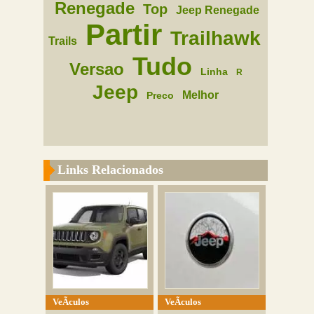
Renegade
Top
Jeep Renegade
Partir
Trailhawk
Trails
Tudo
Versao
Linha
R
Jeep
Melhor
Preco
Links Relacionados
VeÃ­culos
VeÃ­culos