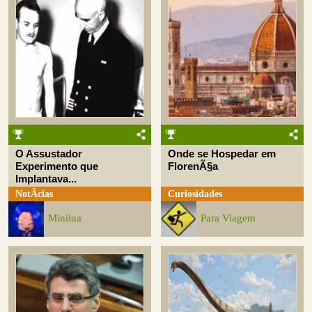
O Assustador
Onde se Hospedar em
Experimento que
FlorenÃ§a
Implantava...
NotÃ­cias
Curiosidades
Minilua
Para Viagem