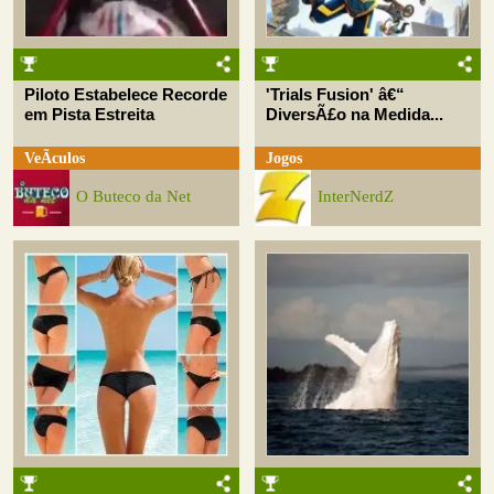
Piloto Estabelece Recorde
'Trials Fusion' â€“
em Pista Estreita
DiversÃ£o na Medida...
VeÃ­culos
Jogos
O Buteco da Net
InterNerdZ