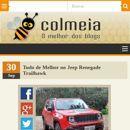
Beleza
Cinema e TV
Curiosidades
Esportes
Humor
Internet
Jogos
NotÃ­cias
Planeta
SaÃºde
Tecnologia
VeÃ­culos
Adulto
Sugerir Link
30
Tudo de Melhor no Jeep Renegade
Trailhawk
Adicionar Blog
Sep
Colmeia Exchange
Perguntas Frequentes
Sobre
Contato