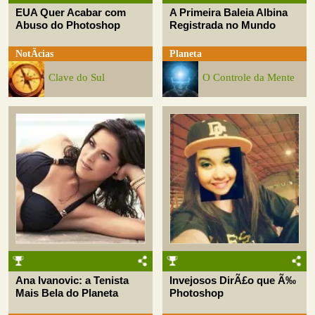
EUA Quer Acabar com
A Primeira Baleia Albina
Abuso do Photoshop
Registrada no Mundo
NotÃ­cias
Planeta
Clave do Sul
O Controle da Mente
Ana Ivanovic: a Tenista
Invejosos DirÃ£o que Ã‰
Mais Bela do Planeta
Photoshop