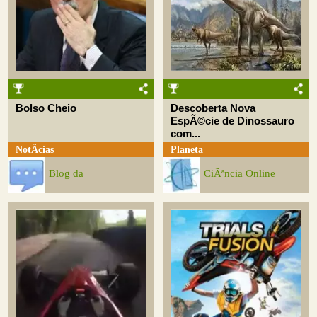
Bolso Cheio
Descoberta Nova
EspÃ©cie de Dinossauro
com...
NotÃ­cias
Planeta
Blog da
CiÃªncia Online