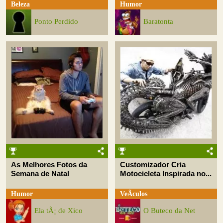
Beleza
Humor
Ponto Perdido
Baratonta
As Melhores Fotos da
Customizador Cria
Semana de Natal
Motocicleta Inspirada no...
Humor
VeÃ­culos
Ela tÃ¡ de Xico
O Buteco da Net