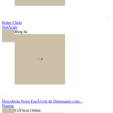
Bolso Cheio
NotÃ­cias
Blog da
Descoberta Nova EspÃ©cie de Dinossauro com...
Planeta
CiÃªncia Online