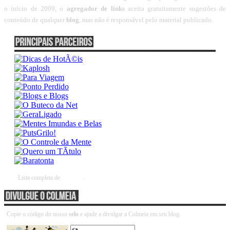
o início de 2009, o
agregador de links
aceita gratuitamente sugestões de
conteúdo de qualquer
blog
, mas não é responsável pelo material publicado.
Lista completa de
parceiros
.
Copie o código do nosso
selo
e ajude a divulgar a Colmeia em seu blog.