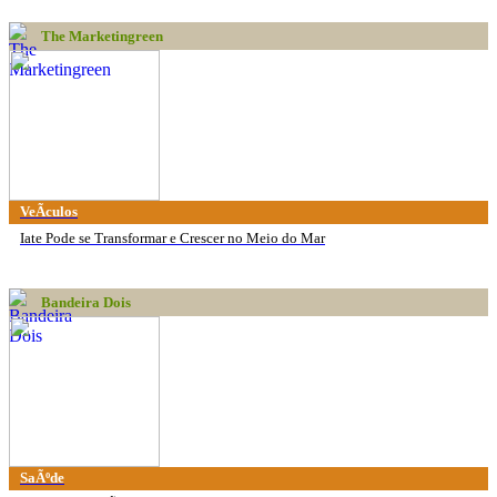
The Marketingreen
VeÃ­culos
Iate Pode se Transformar e Crescer no Meio do Mar
Bandeira Dois
SaÃºde