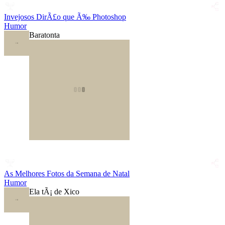
Invejosos DirÃ£o que Ã‰ Photoshop
Humor
Baratonta
As Melhores Fotos da Semana de Natal
Humor
Ela tÃ¡ de Xico