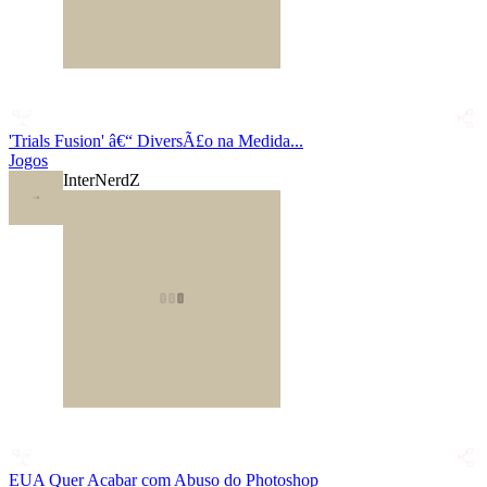
'Trials Fusion' â€“ DiversÃ£o na Medida...
Jogos
InterNerdZ
EUA Quer Acabar com Abuso do Photoshop