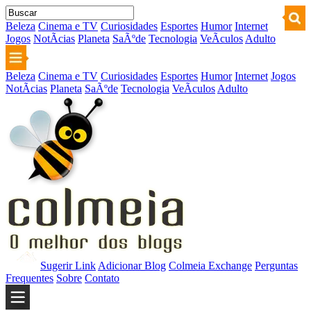
Beleza
Cinema e TV
Curiosidades
Esportes
Humor
Internet
Jogos
NotÃ­cias
Planeta
SaÃºde
Tecnologia
VeÃ­culos
Adulto
Beleza
Cinema e TV
Curiosidades
Esportes
Humor
Internet
Jogos
NotÃ­cias
Planeta
SaÃºde
Tecnologia
VeÃ­culos
Adulto
Sugerir Link
Adicionar Blog
Colmeia Exchange
Perguntas
Frequentes
Sobre
Contato