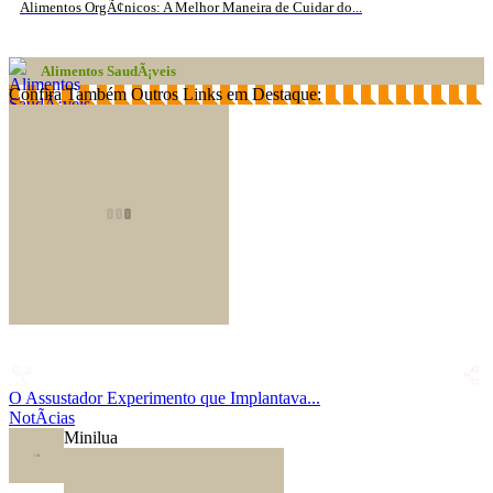
Alimentos OrgÃ¢nicos: A Melhor Maneira de Cuidar do...
Alimentos SaudÃ¡veis
Confira Também Outros Links em Destaque:
O Assustador Experimento que Implantava...
NotÃ­cias
Minilua