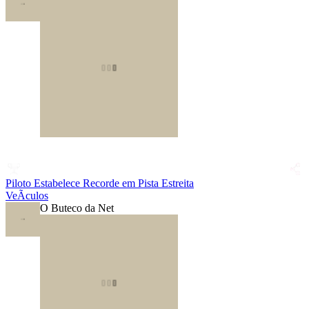
Piloto Estabelece Recorde em Pista Estreita
VeÃ­culos
O Buteco da Net