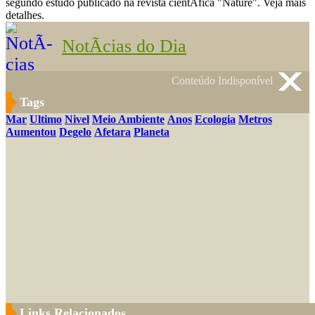
segundo estudo publicado na revista cientÃ­fica "Nature". Veja mais
detalhes.
NotÃ­cias do Dia
Conteúdo Indisponível
Tags
Mar
Ultimo
Nivel
Meio Ambiente
Anos
Ecologia
Metros
Aumentou
Degelo
Afetara
Planeta
Links Relacionados