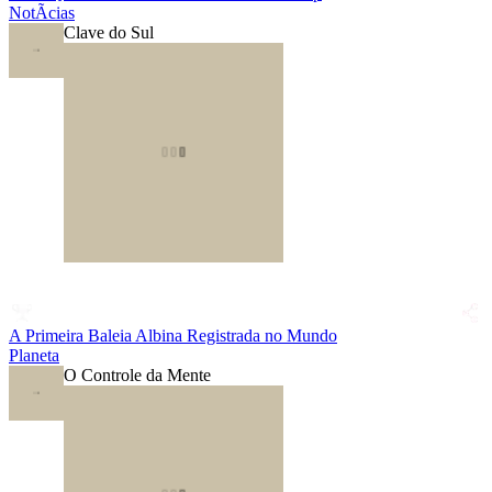
NotÃ­cias
Clave do Sul
A Primeira Baleia Albina Registrada no Mundo
Planeta
O Controle da Mente