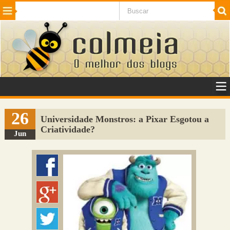
Beleza
Cinema e TV
Curiosidades
Esportes
Humor
Internet
Jogos
NotÃ­cias
Planeta
SaÃºde
Tecnologia
VeÃ­culos
Adulto
Sugerir Link
26
Universidade Monstros: a Pixar Esgotou a
Criatividade?
Adicionar Blog
Jun
Colmeia Exchange
Perguntas Frequentes
Sobre
Contato