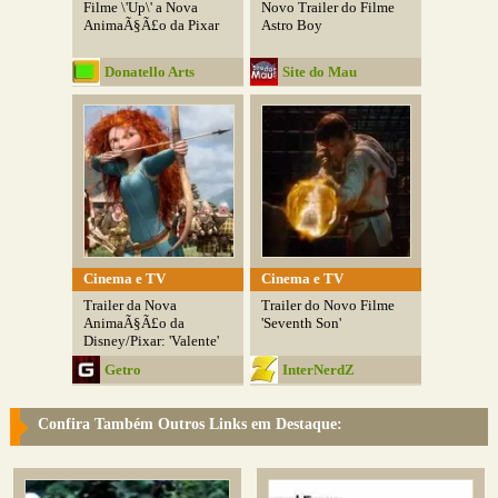
Filme \'Up\' a Nova
Novo Trailer do Filme
AnimaÃ§Ã£o da Pixar
Astro Boy
Donatello Arts
Site do Mau
Cinema e TV
Cinema e TV
Trailer da Nova
Trailer do Novo Filme
AnimaÃ§Ã£o da
'Seventh Son'
Disney/Pixar: 'Valente'
Getro
InterNerdZ
Confira Também Outros Links em Destaque: