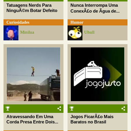
Tatuagens Nerds Para
Nunca Interrompa Uma
NinguÃ©m Botar Defeito
ConexÃ£o de Ãgua de...
Curiosidades
Humor
Minilua
Uhull
Atravessando Em Uma
Jogos FicarÃ£o Mais
Corda Presa Entre Dois...
Baratos no Brasil