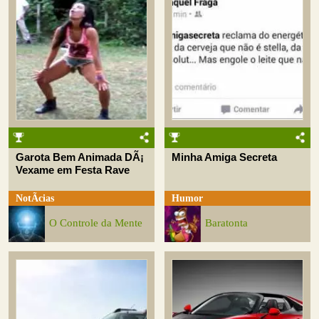
Garota Bem Animada DÃ¡
Minha Amiga Secreta
Vexame em Festa Rave
NotÃ­cias
Humor
O Controle da Mente
Baratonta