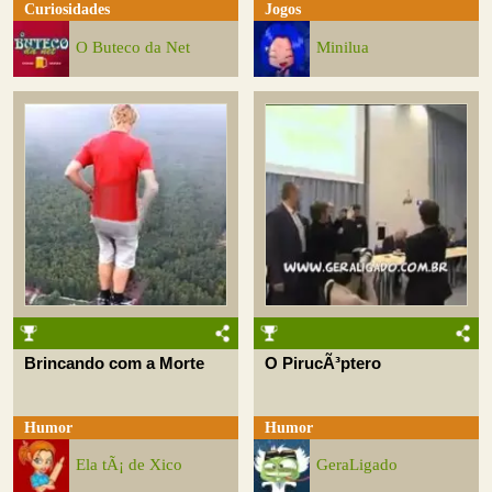
Curiosidades
Jogos
O Buteco da Net
Minilua
Brincando com a Morte
O PirucÃ³ptero
Humor
Humor
Ela tÃ¡ de Xico
GeraLigado