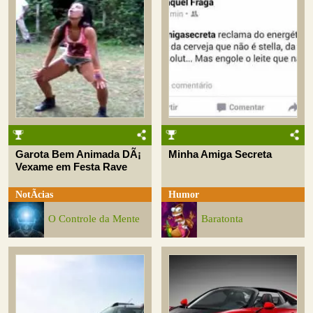
Garota Bem Animada DÃ¡
Minha Amiga Secreta
Vexame em Festa Rave
NotÃ­cias
Humor
O Controle da Mente
Baratonta