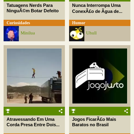
Tatuagens Nerds Para
Nunca Interrompa Uma
NinguÃ©m Botar Defeito
ConexÃ£o de Ãgua de...
Curiosidades
Humor
Minilua
Uhull
Atravessando Em Uma
Jogos FicarÃ£o Mais
Corda Presa Entre Dois...
Baratos no Brasil