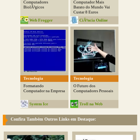
Computadores
Computador Mais
BiolÃ³gicos
Barato do Mundo Vai
Custar 8 Euros
Web Frogger
CiÃªncia Online
Tecnologia
Tecnologia
Formatando
O Futuro dos
Computador na Empresa
Computadores Pessoais
System Ice
Troll na Web
Confira Também Outros Links em Destaque: