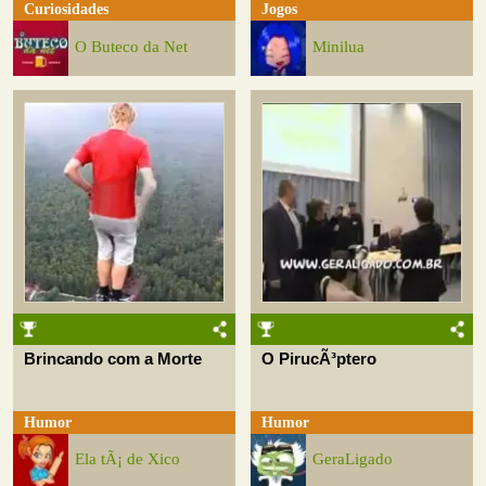
Curiosidades
Jogos
O Buteco da Net
Minilua
Brincando com a Morte
O PirucÃ³ptero
Humor
Humor
Ela tÃ¡ de Xico
GeraLigado