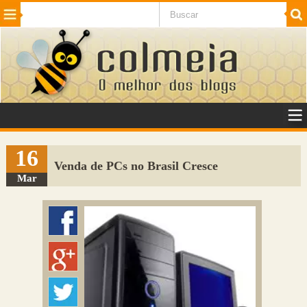
Beleza
Cinema e TV
Curiosidades
Esportes
Humor
Internet
Jogos
NotÃ­cias
Planeta
SaÃºde
Tecnologia
VeÃ­culos
Adulto
Sugerir Link
16
Venda de PCs no Brasil Cresce
Adicionar Blog
Mar
Colmeia Exchange
Perguntas Frequentes
Sobre
Contato