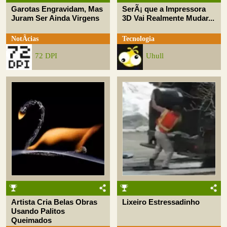
Garotas Engravidam, Mas
SerÃ¡ que a Impressora
Juram Ser Ainda Virgens
3D Vai Realmente Mudar...
NotÃ­cias
Tecnologia
72 DPI
Uhull
Artista Cria Belas Obras
Lixeiro Estressadinho
Usando Palitos
Queimados