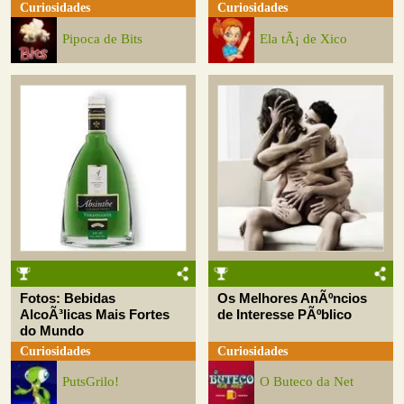
Curiosidades
Curiosidades
Pipoca de Bits
Ela tÃ¡ de Xico
Fotos: Bebidas
Os Melhores AnÃºncios
AlcoÃ³licas Mais Fortes
de Interesse PÃºblico
do Mundo
Curiosidades
Curiosidades
PutsGrilo!
O Buteco da Net