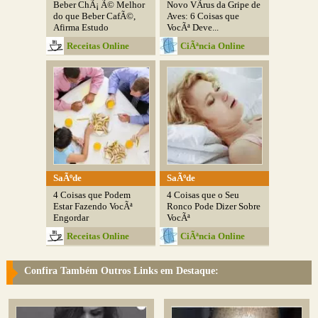
Beber ChÃ¡ Ã© Melhor
Novo VÃ­rus da Gripe de
do que Beber CafÃ©,
Aves: 6 Coisas que
Afirma Estudo
VocÃª Deve...
Receitas Online
CiÃªncia Online
SaÃºde
SaÃºde
4 Coisas que Podem
4 Coisas que o Seu
Estar Fazendo VocÃª
Ronco Pode Dizer Sobre
Engordar
VocÃª
Receitas Online
CiÃªncia Online
Confira Também Outros Links em Destaque: