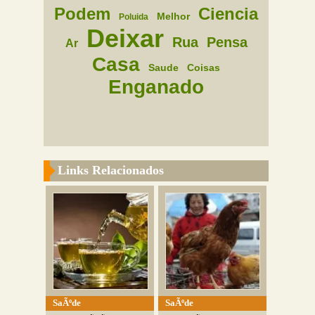
Podem
Ciencia
Melhor
Poluida
Deixar
Rua
Pensa
Ar
Casa
Saude
Coisas
Enganado
Links Relacionados
SaÃºde
SaÃºde