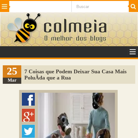
Beleza
Cinema e TV
Curiosidades
Esportes
Humor
Internet
Jogos
NotÃ­cias
Planeta
SaÃºde
Tecnologia
VeÃ­culos
Adulto
Sugerir Link
25
7 Coisas que Podem Deixar Sua Casa Mais
PoluÃ­da que a Rua
Adicionar Blog
Mar
Colmeia Exchange
Perguntas Frequentes
Sobre
Contato