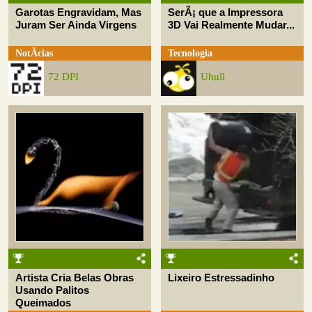
Garotas Engravidam, Mas
SerÃ¡ que a Impressora
Juram Ser Ainda Virgens
3D Vai Realmente Mudar...
NotÃ­cias
Tecnologia
72 DPI
Uhull
Artista Cria Belas Obras
Lixeiro Estressadinho
Usando Palitos
Queimados