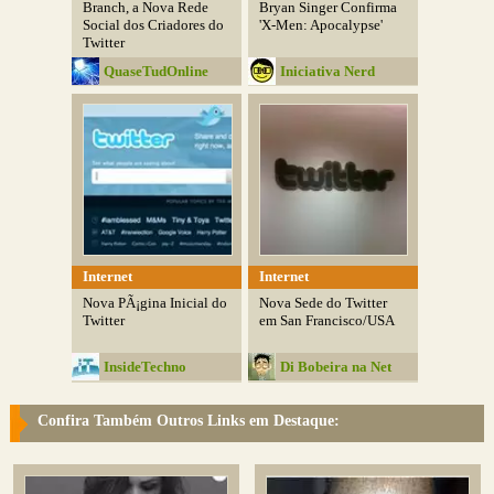
Branch, a Nova Rede
Bryan Singer Confirma
Social dos Criadores do
'X-Men: Apocalypse'
Twitter
QuaseTudOnline
Iniciativa Nerd
Internet
Internet
Nova PÃ¡gina Inicial do
Nova Sede do Twitter
Twitter
em San Francisco/USA
InsideTechno
Di Bobeira na Net
Confira Também Outros Links em Destaque: