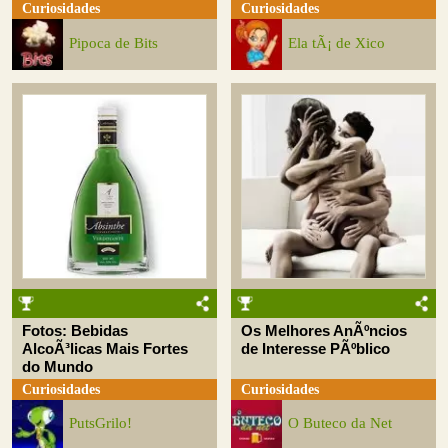
Curiosidades
Curiosidades
Pipoca de Bits
Ela tÃ¡ de Xico
Fotos: Bebidas
Os Melhores AnÃºncios
AlcoÃ³licas Mais Fortes
de Interesse PÃºblico
do Mundo
Curiosidades
Curiosidades
PutsGrilo!
O Buteco da Net