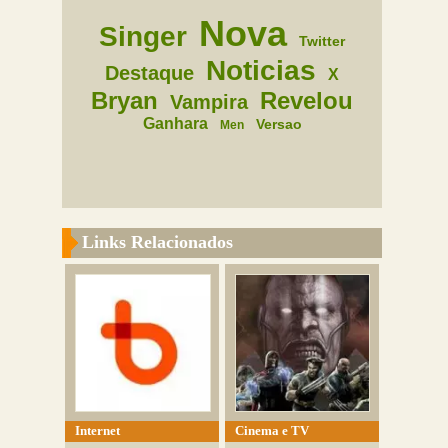
Nova
Singer
Twitter
Noticias
Destaque
X
Bryan
Revelou
Vampira
Ganhara
Versao
Men
Links Relacionados
Internet
Cinema e TV