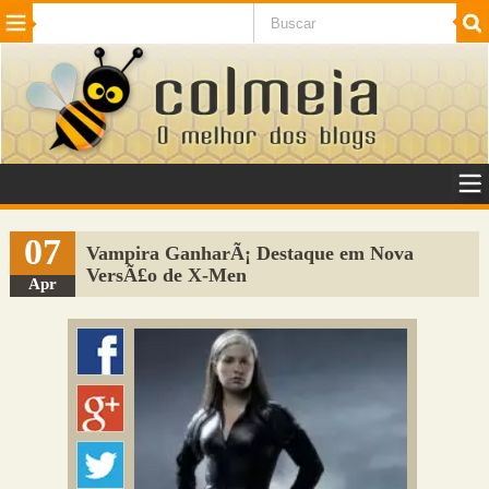
Beleza
Cinema e TV
Curiosidades
Esportes
Humor
Internet
Jogos
NotÃ­cias
Planeta
SaÃºde
Tecnologia
VeÃ­culos
Adulto
Sugerir Link
07
Vampira GanharÃ¡ Destaque em Nova
VersÃ£o de X-Men
Adicionar Blog
Apr
Colmeia Exchange
Perguntas Frequentes
Sobre
Contato