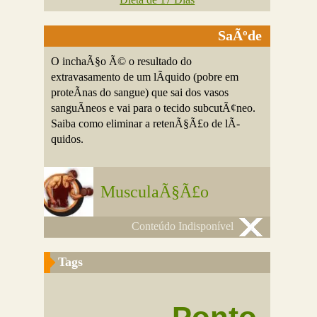
SaÃºde
O inchaÃ§o Ã© o resultado do
extravasamento de um lÃ­quido (pobre em
proteÃ­nas do sangue) que sai dos vasos
sanguÃ­neos e vai para o tecido subcutÃ¢neo.
Saiba como eliminar a retenÃ§Ã£o de lÃ­
quidos.
MusculaÃ§Ã£o
Conteúdo Indisponível
Tags