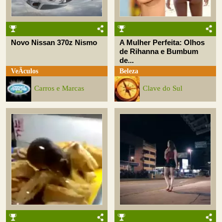
Novo Nissan 370z Nismo
A Mulher Perfeita: Olhos
de Rihanna e Bumbum
de...
VeÃ­culos
Beleza
Carros e Marcas
Clave do Sul