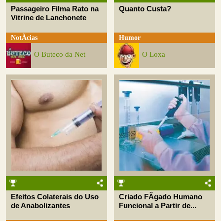
Passageiro Filma Rato na
Quanto Custa?
Vitrine de Lanchonete
NotÃ­cias
Humor
O Buteco da Net
O Loxa
Efeitos Colaterais do Uso
Criado FÃ­gado Humano
de Anabolizantes
Funcional a Partir de...