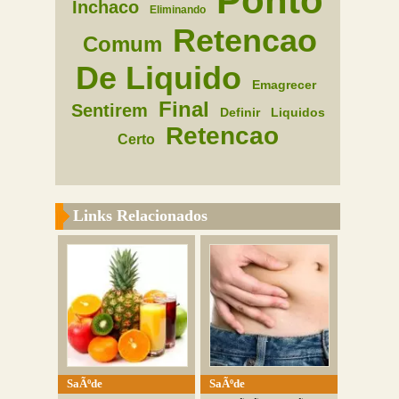
Ponto
Inchaco
Eliminando
Retencao
Comum
De Liquido
Emagrecer
Final
Sentirem
Definir
Liquidos
Retencao
Certo
Links Relacionados
SaÃºde
SaÃºde