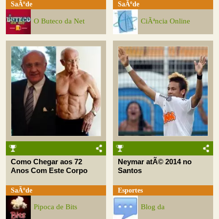
SaÃºde
SaÃºde
O Buteco da Net
CiÃªncia Online
Como Chegar aos 72
Neymar atÃ© 2014 no
Anos Com Este Corpo
Santos
SaÃºde
Esportes
Pipoca de Bits
Blog da