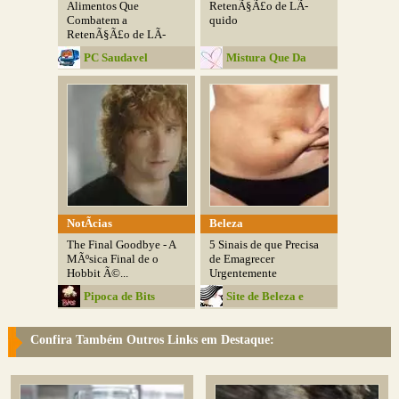
Alimentos Que
RetenÃ§Ã£o de LÃ­
Combatem a
quido
RetenÃ§Ã£o de LÃ­
quido
PC Saudavel
Mistura Que Da
Certo
NotÃ­cias
Beleza
The Final Goodbye - A
5 Sinais de que Precisa
MÃºsica Final de o
de Emagrecer
Hobbit Ã©...
Urgentemente
Pipoca de Bits
Site de Beleza e
Moda
Confira Também Outros Links em Destaque: