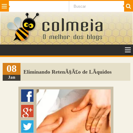
Beleza
Cinema e TV
Curiosidades
Esportes
Humor
Internet
Jogos
NotÃ­cias
Planeta
SaÃºde
Tecnologia
VeÃ­culos
Adulto
Sugerir Link
08
Eliminando RetenÃ§Ã£o de LÃ­quidos
Adicionar Blog
Jan
Colmeia Exchange
Perguntas Frequentes
Sobre
Contato