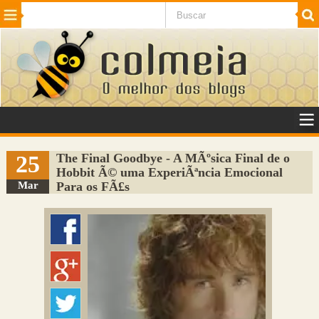
Beleza
Cinema e TV
Curiosidades
Esportes
Humor
Internet
Jogos
NotÃ­cias
Planeta
SaÃºde
Tecnologia
VeÃ­culos
Adulto
Sugerir Link
25
The Final Goodbye - A MÃºsica Final de o
Hobbit Ã© uma ExperiÃªncia Emocional
Adicionar Blog
Mar
Para os FÃ£s
Colmeia Exchange
Perguntas Frequentes
Sobre
Contato