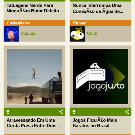
Tatuagens Nerds Para
Nunca Interrompa Uma
NinguÃ©m Botar Defeito
ConexÃ£o de Ãgua de...
Curiosidades
Humor
Minilua
Uhull
Atravessando Em Uma
Jogos FicarÃ£o Mais
Corda Presa Entre Dois...
Baratos no Brasil