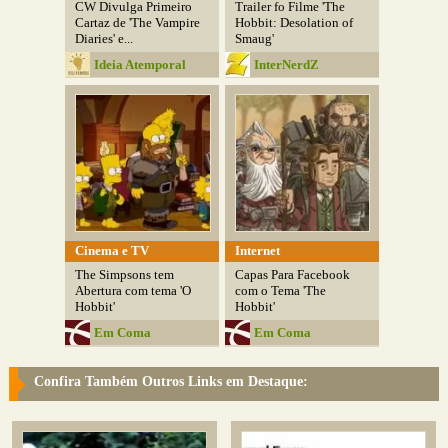
CW Divulga Primeiro
Trailer fo Filme 'The
Cartaz de 'The Vampire
Hobbit: Desolation of
Diaries' e...
Smaug'
Ideia Atemporal
InterNerdZ
Cinema e TV
Internet
The Simpsons tem
Capas Para Facebook
Abertura com tema 'O
com o Tema 'The
Hobbit'
Hobbit'
Em Coma
Em Coma
Confira Também Outros Links em Destaque: