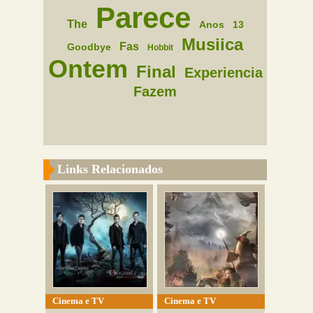
Parece
The
Anos
13
Musiica
Fas
Goodbye
Hobbit
Ontem
Final
Experiencia
Fazem
Links Relacionados
Cinema e TV
Cinema e TV