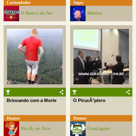
Curiosidades
Jogos
O Buteco da Net
Minilua
Brincando com a Morte
O PirucÃ³ptero
Humor
Humor
Ela tÃ¡ de Xico
GeraLigado