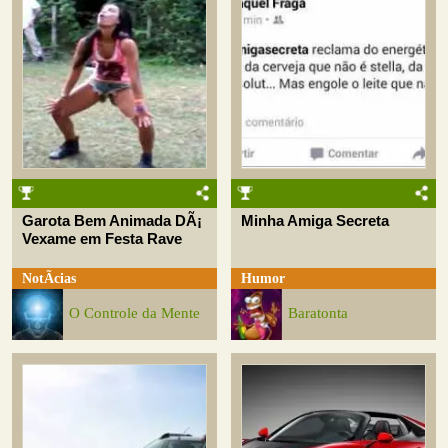
Garota Bem Animada DÃ¡
Minha Amiga Secreta
Vexame em Festa Rave
NotÃ­cias
Humor
O Controle da Mente
Baratonta