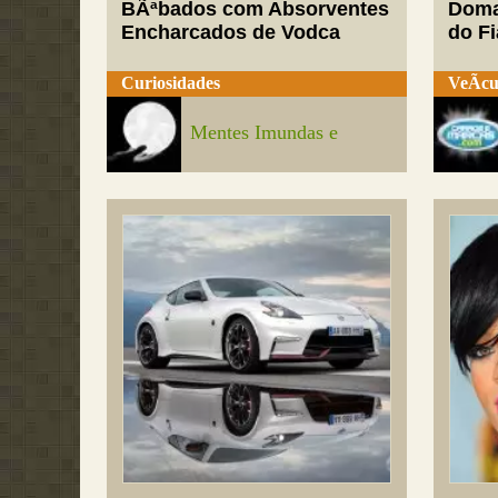
BÃªbados com Absorventes
Doma
Encharcados de Vodca
do Fi
Curiosidades
VeÃ­cu
Mentes Imundas e