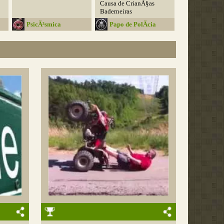
Causa de CrianÃ§as
Baderneiras
PsicÃ³smica
Papo de PolÃ­cia