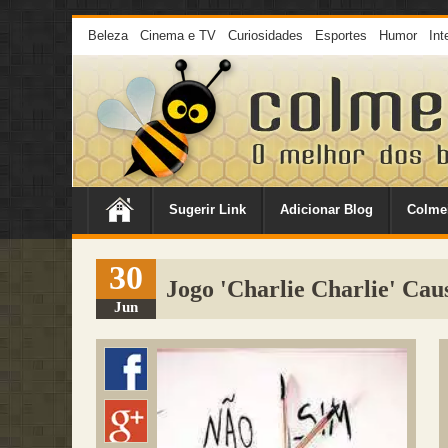
Beleza
Cinema e TV
Curiosidades
Esportes
Humor
Int
Sugerir Link
Adicionar Blog
Colme
30
Jogo 'Charlie Charlie' Ca
Jun