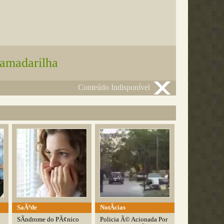
famadarilha
Conteúdo Indisponível
SaÃºde
NotÃ­cias
SÃ­ndrome do PÃ¢nico
Policia Ã© Acionada Por