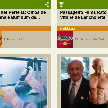
her Perfeita: Olhos de
Passageiro Filma Rato
nna e Bumbum de...
Vitrine de Lanchonete
NotÃ­cias
Clave do Sul
O Buteco da Net