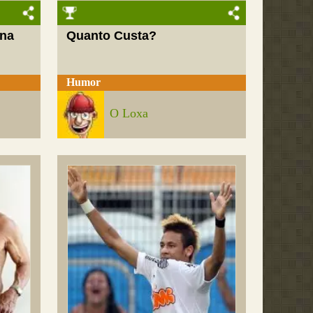
 na
Quanto Custa?
Humor
O Loxa