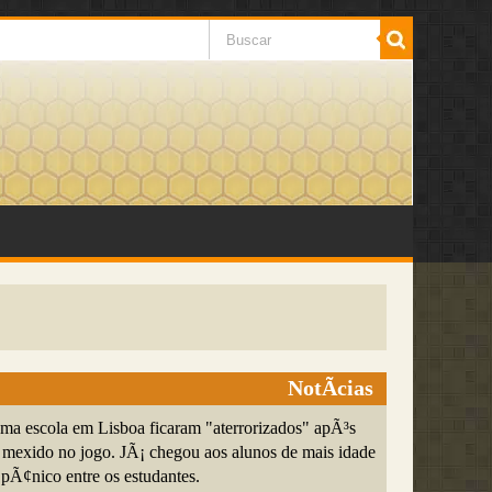
NotÃ­cias
ma escola em Lisboa ficaram "aterrorizados" apÃ³s
e mexido no jogo. JÃ¡ chegou aos alunos de mais idade
 pÃ¢nico entre os estudantes.