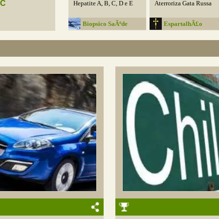
 C
Hepatite A, B, C, D e E
Aterroriza Gata Russa
Biopsico SaÃºde
EspartalhÃ£o