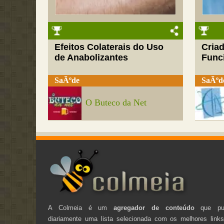
Efeitos Colaterais do Uso
Cria
de Anabolizantes
Funci
SaÃºde
SaÃºd
O Buteco da Net
A Colmeia é um
agregador de conteúdo
que pub
diariamente uma lista selecionada com os melhores link