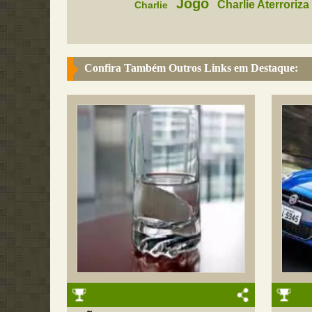
Jogo
Charlie Aterroriza
Charlie
Confira Também Outros Links em Destaque: