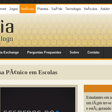
ernet
Jogos
NotÃ­cias
Planeta
SaÃºde
Tecnologia
VeÃ­culos
Adulto
ia Exchange
Perguntas Frequentes
Sobre
Contato
usa PÃ¢nico em Escolas
Estudantes em u
um lÃ¡pis ter-s
e estÃ¡ gerando