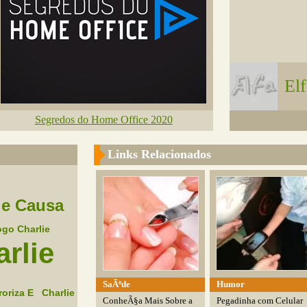
El
Segredos do Home Office 2020
Links Relacionados
ie Causa
ogo Charlie
rlie
SaÃºde
Humor
roriza E
Charlie
ConheÃ§a Mais Sobre a
Pegadinha com Celular