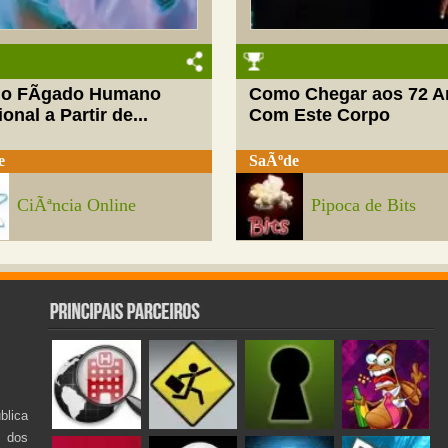
do FÃ­gado Humano
Como Chegar aos 72 A
onal a Partir de...
Com Este Corpo
e
SaÃºde
CiÃªncia Online
Pipoca de Bits
lica
s dos