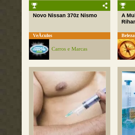
Novo Nissan 370z Nismo
A Mul
Riha
VeÃ­culos
Beleza
Carros e Marcas