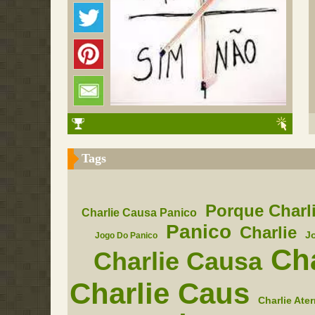
Tags
Porque Charl
Charlie Causa Panico
Panico
Charlie
J
Jogo Do Panico
Cha
Charlie Causa
Charlie Caus
Charlie Ater