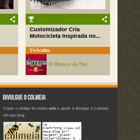
Customizador Cria
Motocicleta Inspirada no...
VeÃ­culos
O Buteco da Net
Copie o código do nosso
selo
e ajude a divulgar a Colmeia
em seu blog.