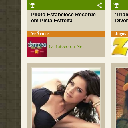
Piloto Estabelece Recorde
'Tria
em Pista Estreita
Dive
VeÃ­culos
Jogos
O Buteco da Net