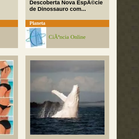
Descoberta Nova EspÃ©cie
de Dinossauro com...
Planeta
CiÃªncia Online