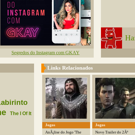
Ha
Segredos do Instagram com GKAY
Links Relacionados
abirinto
ne
The I Of It
Jogos
Jogos
AnÃ¡lise do Jogo 'The
Novo Trailer do 2Âº