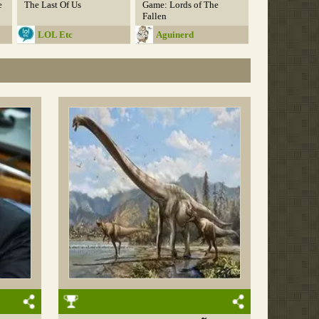
e
The Last Of Us
Game: Lords of The
Fallen
LOL Etc
Aguinerd