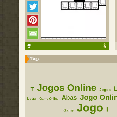
Tags
Jogos Online
L
T
Jogos
Jogo Onli
Abas
Letra
Game Online
Jogo
I
Game