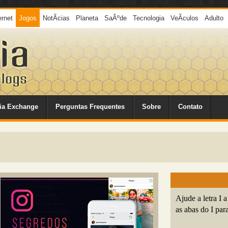
ernet
Jogos
NotÃ­cias
Planeta
SaÃºde
Tecnologia
VeÃ­culos
Adulto
ia Exchange
Perguntas Frequentes
Sobre
Contato
Ajude a letra I a
as abas do I par