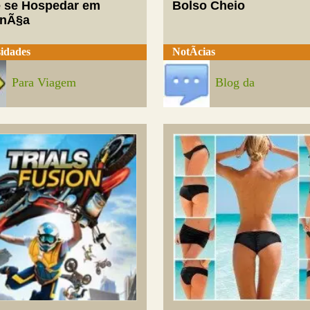
 se Hospedar em
Bolso Cheio
enÃ§a
idades
NotÃ­cias
Para Viagem
Blog da