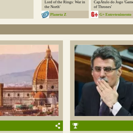
Lord of the Rings: War in
CapÃ­tulo do Jogo 'Gam
the North'
of Thrones'
Planeta Z
G+ Entretenimento