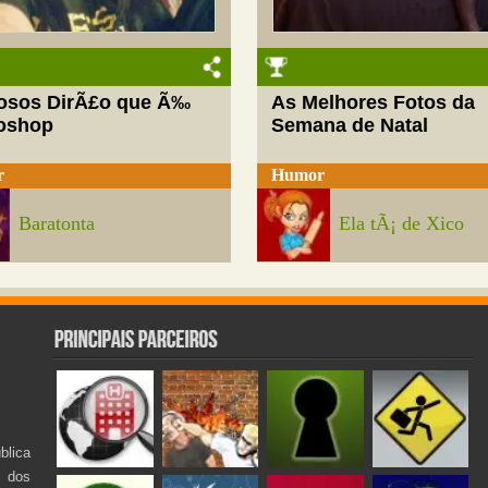
josos DirÃ£o que Ã‰
As Melhores Fotos da
oshop
Semana de Natal
r
Humor
Baratonta
Ela tÃ¡ de Xico
lica
s dos