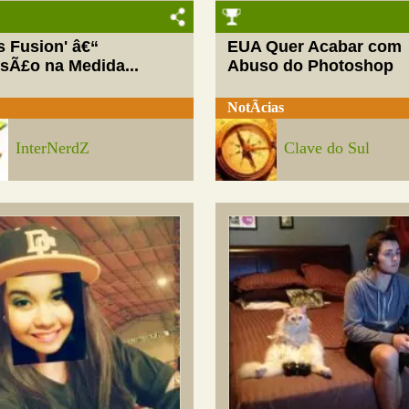
ls Fusion' â€“
EUA Quer Acabar com
rsÃ£o na Medida...
Abuso do Photoshop
NotÃ­cias
InterNerdZ
Clave do Sul