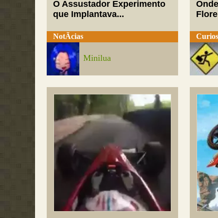
O Assustador Experimento
Onde
que Implantava...
Flor
NotÃ­cias
Curios
Minilua