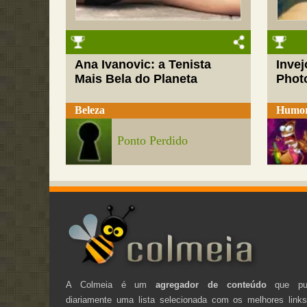
Ana Ivanovic: a Tenista
Inve
Mais Bela do Planeta
Phot
Beleza
Humo
Ponto Perdido
A Colmeia é um
agregador de conteúdo
que pub
diariamente uma lista selecionada com os melhores link